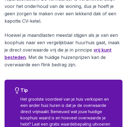
voor het onderhoud van de woning, dus je hoeft je
geen zorgen te maken over een lekkend dak of een
kapotte CV-ketel.
Hoewel je maandlasten meestal stijgen als je van een
koophuis naar een vergelijkbaar huurhuis gaat, maak
je direct overwaarde vrij die je in principe
vrij kunt
besteden
. Met de huidige huizenprijzen kan de
overwaarde een flink bedrag zijn.
Tip
Het grootste voordeel van je huis verkopen en
een ander huis huren is dat je de overwaarde
direct vrijmaakt. Benieuwd wat jouw huidige
koophuis waard is en hoeveel overwaarde je
hebt? Laat een gratis waardebepaling uitvoeren