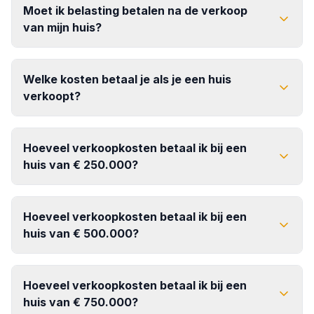
Moet ik belasting betalen na de verkoop
van mijn huis?
opstartkosten
geen belasting
over de winst (overwaarde) bij de verkoop van je
Welke kosten betaal je als je een huis
eigen woning
verkoopt?
makelaarscourtage
Hoeveel verkoopkosten betaal ik bij een
huis van € 250.000?
koper
Hoeveel verkoopkosten betaal ik bij een
huis van € 500.000?
Hoeveel verkoopkosten betaal ik bij een
huis van € 750.000?