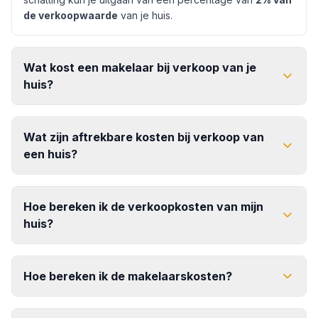
de verkoopwaarde
van je huis.
Wat kost een makelaar bij verkoop van je
huis?
Wat een makelaar kost bij verkoop van je huis
Wat zijn aftrekbare kosten bij verkoop van
een huis?
tussen de
0,90% en 1,40%
aftrekbare kosten bij de verkoop van een
huis
Hoe bereken ik de verkoopkosten van mijn
huis?
Hoe bereken ik de makelaarskosten?