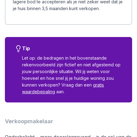
lagere bod te accepteren als je niet zeker weet dat je
je huis binnen 3,5 maanden kunt verkopen.
Tip
Let op: de bedragen in het bovenstaande
rekenvoorbeeld zijn fictief en niet afgestemd op
jouw persoonlijke situatie. Wil jij weten voor
hoeveel en hoe snel jij je huidige woning zou
kunnen verkopen? Vraag dan een
gratis
waardebepaling
aan.
Verkoopmakelaar
Onderbelicht – maar doorslaggevend – is de rol van de