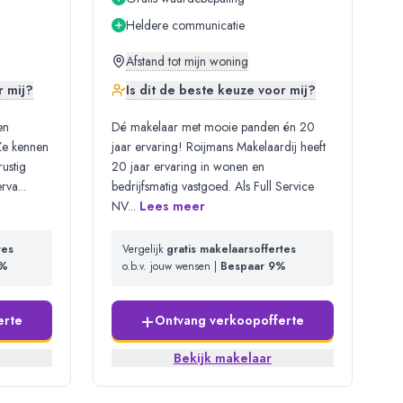
Heldere communicatie
Afstand tot mijn woning
r mij?
Is dit de beste keuze voor mij?
en
Dé makelaar met mooie panden én 20
 Ze kennen
jaar ervaring! Roijmans Makelaardij heeft
ustig
20 jaar ervaring in wonen en
erva
...
bedrijfsmatig vastgoed. Als Full Service
NV
...
Lees meer
tes
Vergelijk
gratis makelaarsoffertes
2%
o.b.v. jouw wensen |
Bespaar 9%
+
erte
Ontvang verkoopofferte
Bekijk makelaar