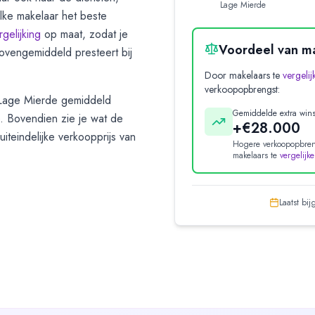
Lage Mierde
lke makelaar het beste
rgelijking
op maat, zodat je
Voordeel van ma
ovengemiddeld presteert bij
Door makelaars te
vergelij
verkoopopbrengst:
Lage Mierde
gemiddeld
Gemiddelde extra wins
. Bovendien zie je wat de
+€28.000
iteindelijke verkoopprijs van
Hogere verkoopopbren
makelaars te
vergelijk
Laatst bi