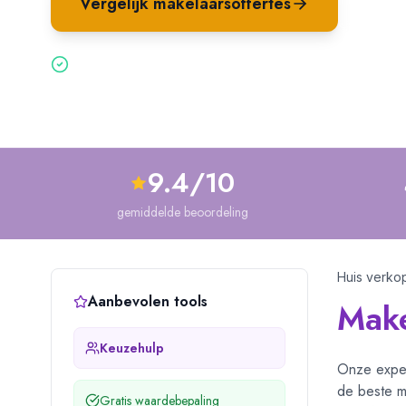
Vergelijk makelaarsoffertes
Waar
Gratis & vrijblijvend — binnen 2 minuten aangevraagd
9.4/10
gemiddelde beoordeling
Huis verko
Aanbevolen tools
Make
Keuzehulp
Onze exper
de beste ma
Gratis waardebepaling