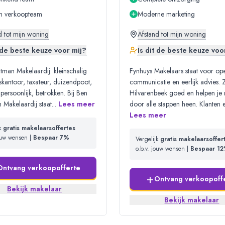
n verkoopteam
Moderne marketing
d tot mijn woning
Afstand tot mijn woning
t de beste keuze voor mij?
Is dit de beste keuze voo
tman Makelaardij: kleinschalig
Fynhuys Makelaars staat voor op
kantoor, taxateur, duizendpoot,
communicatie en eerlijk advies.
 persoonlijk, betrokken. Bij Ben
Hilvarenbeek goed en helpen je r
 Makelaardij staat
...
Lees meer
door alle stappen heen. Klanten 
Lees meer
jk
gratis makelaarsoffertes
jouw wensen |
Bespaar 7%
Vergelijk
gratis makelaarsoffer
o.b.v. jouw wensen |
Bespaar 1
Ontvang verkoopofferte
+
Ontvang verkoopoff
Bekijk makelaar
Bekijk makelaar