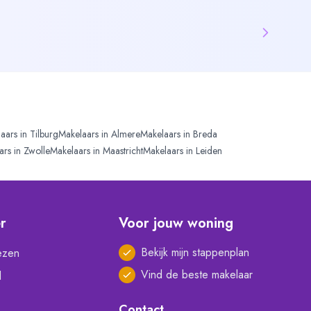
aars in
Tilburg
Makelaars in
Almere
Makelaars in
Breda
ars in
Zwolle
Makelaars in
Maastricht
Makelaars in
Leiden
er
Voor jouw woning
Bekijk mijn stappenplan
ezen
Vind de beste makelaar
l
Contact