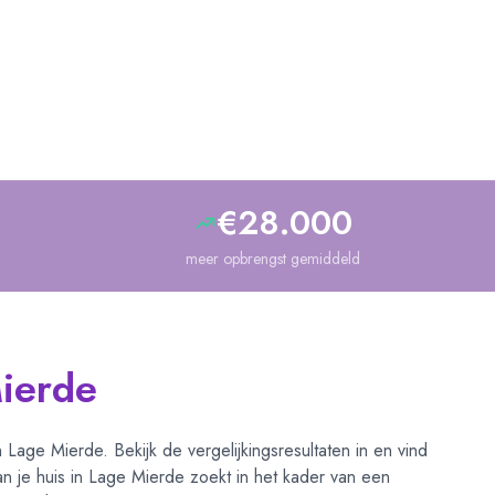
Officieel erkend in de categorie Huisvesting
€28.000
meer opbrengst gemiddeld
Mierde
in
Lage Mierde
. Bekijk de vergelijkingsresultaten in
en vind
n je huis in
Lage Mierde
zoekt in het kader van een