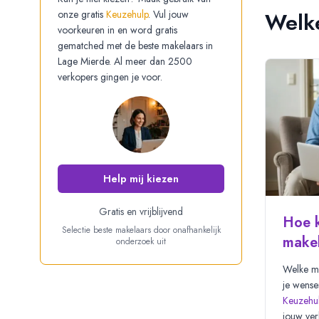
onze gratis
Keuzehulp
. Vul jouw
Welke
voorkeuren in en word gratis
gematched met de beste makelaars in
Lage Mierde
. Al meer dan 2500
verkopers gingen je voor.
Help mij kiezen
Gratis
en
vrijblijvend
Hoe k
Selectie beste makelaars door onafhankelijk
make
onderzoek uit
Welke ma
je wense
Keuzehu
jouw ver