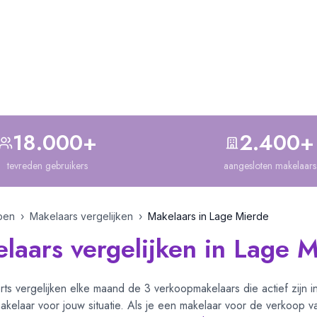
om is dit slim?
18.000+
2.400+
tevreden gebruikers
aangesloten makelaars
pen
›
Makelaars vergelijken
›
Makelaars in
Lage Mierde
laars vergelijken in Lage 
ts vergelijken elke maand de
3
verkoopmakelaars die actief zijn 
kelaar voor jouw situatie. Als je een makelaar voor de verkoop va