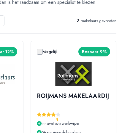
 dan is het raadzaam om een specialist te kiezen.
3
makelaars gevonden
d
ar 12%
Vergelijk
Bespaar 9%
ROIJMANS MAKELAARDIJ
Innovatieve werkwijze
Gratis waardebepaling