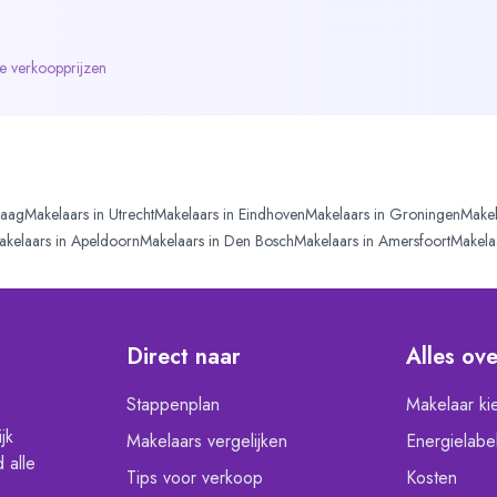
de verkoopprijzen
aag
Makelaars in
Utrecht
Makelaars in
Eindhoven
Makelaars in
Groningen
Makel
akelaars in
Apeldoorn
Makelaars in
Den Bosch
Makelaars in
Amersfoort
Makela
Direct naar
Alles ov
Stappenplan
Makelaar ki
jk
Makelaars vergelijken
Energielabe
 alle
Tips voor verkoop
Kosten