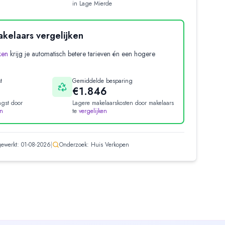
in
Lage Mierde
kelaars vergelijken
ken
krijg je automatisch betere tarieven én een hogere
t
Gemiddelde besparing
€1.846
gst door
Lagere makelaarskosten door makelaars
en
te
vergelijken
jgewerkt:
01-08-2026
|
Onderzoek: Huis Verkopen