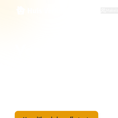
Makela
Vergelijk mak
verkoop in
La
Ontvang meerdere verkoopvoorstellen van mak
vergelijk op tarief, aanpak en verwachte opbr
verkopen.