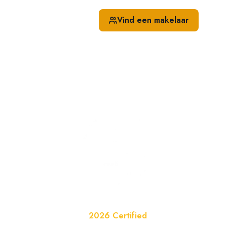
Hulp nodig?
Vind een makelaar
0318 - 250 777
Website van het Jaar
2026 Certified