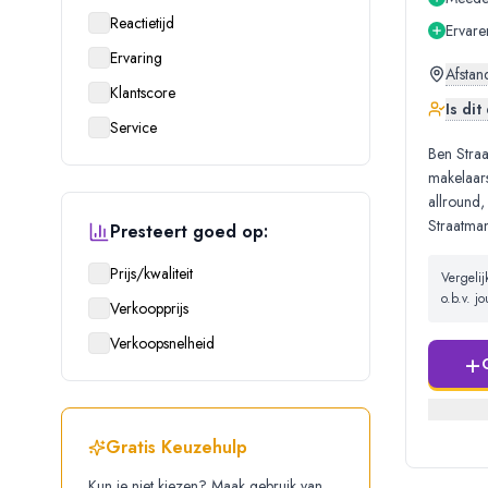
Reactietijd
Ervare
Ervaring
Afstan
Klantscore
Is di
Service
Ben Straa
makelaars
allround,
Straatman
Presteert goed op:
Prijs/kwaliteit
Vergeli
o.b.v. 
Verkoopprijs
Verkoopsnelheid
+
Gratis Keuzehulp
Kun je niet kiezen? Maak gebruik van