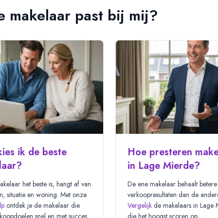
 makelaar past bij mij?
ies ik de beste
Hoe presteren make
laar?
in Lage Mierde?
kelaar het beste is, hangt af van
De ene makelaar behaalt betere
n, situatie en woning. Met onze
verkoopresultaten dan de ander
lp
ontdek je de makelaar die
Vergelijk
de makelaars in
Lage 
koopdoelen snel en met succes
die het hoogst scoren op