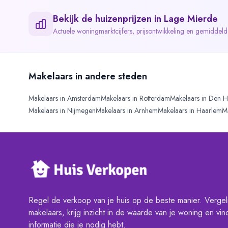
Bekijk de huizenprijzen in
Lage Mierde
Actuele woningmarktcijfers, prijsontwikkeling en gemiddel
Makelaars in andere steden
Makelaars in
Amsterdam
Makelaars in
Rotterdam
Makelaars in
Den H
Makelaars in
Nijmegen
Makelaars in
Arnhem
Makelaars in
Haarlem
M
Regel de verkoop van je huis op de beste manier. Vergeli
makelaars, krijg inzicht in de waarde van je woning en vind
informatie die je nodig hebt.