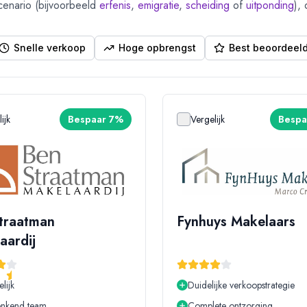
cenario (bijvoorbeeld
erfenis
,
emigratie
,
scheiding
of
uitponding
),
Snelle verkoop
Hoge opbrengst
Best beoordeel
ijk
Bespaar 7%
Vergelijk
Bespa
traatman
Fynhuys Makelaars
aardij
lijk
Duidelijke verkoopstrategie
nkend team
Complete ontzorging