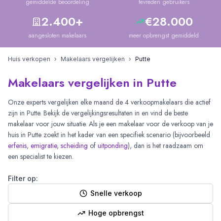
gemiddelde beoordeling
tevreden gebruikers
2.400+
€28.000
aangesloten makelaars
meer opbrengst gemiddeld
Huis verkopen
›
Makelaars vergelijken
›
Putte
Makelaars vergelijken in Putte
Onze experts vergelijken elke maand de
4
verkoopmakelaars die actief
zijn in
Putte
. Bekijk de vergelijkingsresultaten in
en vind de beste
makelaar voor jouw situatie. Als je een makelaar voor de verkoop van je
huis in
Putte
zoekt in het kader van een specifiek scenario (bijvoorbeeld
erfenis
,
emigratie
,
scheiding
of
uitponding
), dan is het raadzaam om
een specialist te kiezen.
Filter op:
Snelle verkoop
Hoge opbrengst