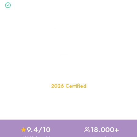
Gratis & vrijblijvend — binnen 2 minuten aangevraagd
Website van het Jaar
2026 Certified
Officieel erkend in de categorie Huisvesting
9.4/10
18.000+