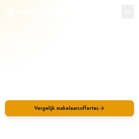
Vergelijk makelaars voor
verkoop in
Putte
Ontvang meerdere verkoopvoorstellen van makelaars
in
Putte
en vergelijk op tarief, aanpak en verwachte
opbrengst. Beter kiezen én beter verkopen.
Vergelijk makelaarsoffertes
Waarom is dit slim?