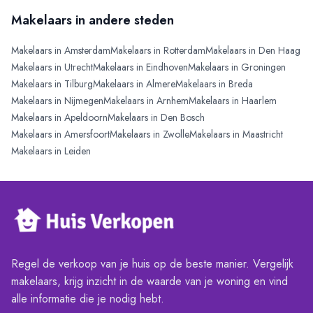
Makelaars in andere steden
Makelaars in
Amsterdam
Makelaars in
Rotterdam
Makelaars in
Den Haag
Makelaars in
Utrecht
Makelaars in
Eindhoven
Makelaars in
Groningen
Makelaars in
Tilburg
Makelaars in
Almere
Makelaars in
Breda
Makelaars in
Nijmegen
Makelaars in
Arnhem
Makelaars in
Haarlem
Makelaars in
Apeldoorn
Makelaars in
Den Bosch
Makelaars in
Amersfoort
Makelaars in
Zwolle
Makelaars in
Maastricht
Makelaars in
Leiden
Regel de verkoop van je huis op de beste manier. Vergelijk
makelaars, krijg inzicht in de waarde van je woning en vind
alle informatie die je nodig hebt.