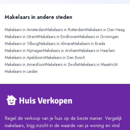
Makelaars in andere steden
Makelaars in
Amsterdam
Makelaars in
Rotterdam
Makelaars in
Den Haag
Makelaars in
Utrecht
Makelaars in
Eindhoven
Makelaars in
Groningen
Makelaars in
Tilburg
Makelaars in
Almere
Makelaars in
Breda
Makelaars in
Nijmegen
Makelaars in
Arnhem
Makelaars in
Haarlem
Makelaars in
Apeldoorn
Makelaars in
Den Bosch
Makelaars in
Amersfoort
Makelaars in
Zwolle
Makelaars in
Maastricht
Makelaars in
Leiden
Regel de verkoop van je huis op de beste manier. Vergelijk
makelaars, krijg inzicht in de waarde van je woning en vind