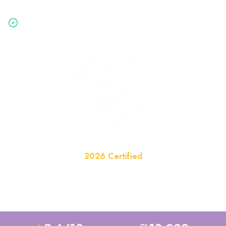
Gratis & vrijblijvend — binnen 2 minuten aangevraagd
Website van het Jaar
2026 Certified
Officieel erkend in de categorie Huisvesting