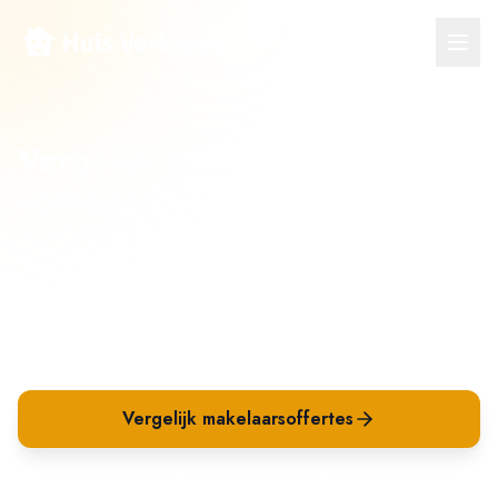
Vergelijk makelaars voor
verkoop in
Scherpenzeel
Ontvang meerdere verkoopvoorstellen van makelaars
in
Scherpenzeel
en vergelijk op tarief, aanpak en
verwachte opbrengst. Beter kiezen én beter
verkopen.
Vergelijk makelaarsoffertes
Waarom is dit slim?