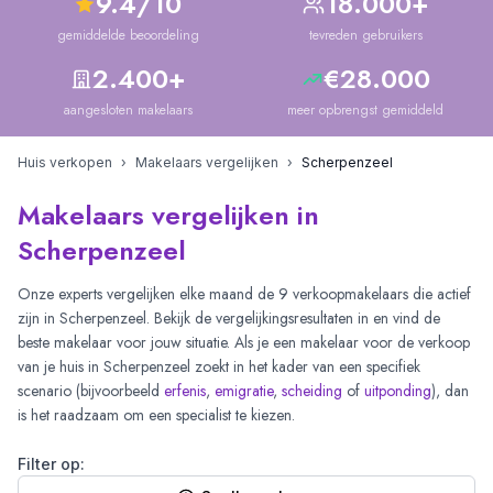
9.4/10
18.000+
gemiddelde beoordeling
tevreden gebruikers
2.400+
€28.000
aangesloten makelaars
meer opbrengst gemiddeld
Huis verkopen
›
Makelaars vergelijken
›
Scherpenzeel
Makelaars vergelijken in
Scherpenzeel
Onze experts vergelijken elke maand de
9
verkoopmakelaars die actief
zijn in
Scherpenzeel
. Bekijk de vergelijkingsresultaten in
en vind de
beste makelaar voor jouw situatie. Als je een makelaar voor de verkoop
van je huis in
Scherpenzeel
zoekt in het kader van een specifiek
scenario (bijvoorbeeld
erfenis
,
emigratie
,
scheiding
of
uitponding
), dan
is het raadzaam om een specialist te kiezen.
Filter op: