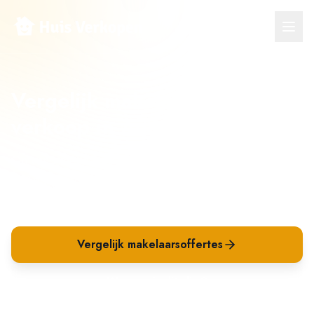
Vergelijk makelaars voor
verkoop in
Adorp
Ontvang meerdere verkoopvoorstellen van makelaars
in
Adorp
en vergelijk op tarief, aanpak en verwachte
opbrengst. Beter kiezen én beter verkopen.
Vergelijk makelaarsoffertes
Waarom is dit slim?