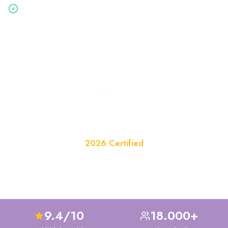
Gratis & vrijblijvend — binnen 2 minuten aangevraagd
Website van het Jaar
2026 Certified
Officieel erkend in de categorie Huisvesting
9.4/10
18.000+