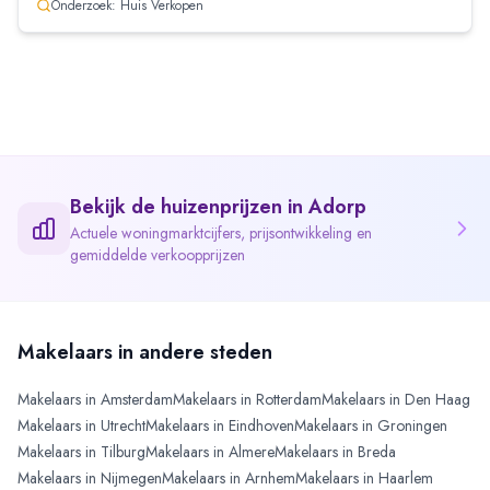
Onderzoek: Huis Verkopen
Bekijk de huizenprijzen in
Adorp
Actuele woningmarktcijfers, prijsontwikkeling en
gemiddelde verkoopprijzen
Makelaars in andere steden
Makelaars in
Amsterdam
Makelaars in
Rotterdam
Makelaars in
Den Haag
Makelaars in
Utrecht
Makelaars in
Eindhoven
Makelaars in
Groningen
Makelaars in
Tilburg
Makelaars in
Almere
Makelaars in
Breda
Makelaars in
Nijmegen
Makelaars in
Arnhem
Makelaars in
Haarlem