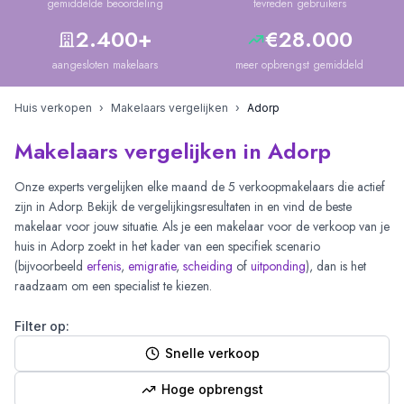
gemiddelde beoordeling
tevreden gebruikers
2.400+
€28.000
aangesloten makelaars
meer opbrengst gemiddeld
Huis verkopen
›
Makelaars vergelijken
›
Adorp
Makelaars vergelijken in Adorp
Onze experts vergelijken elke maand de
5
verkoopmakelaars die actief
zijn in
Adorp
. Bekijk de vergelijkingsresultaten in
en vind de beste
makelaar voor jouw situatie. Als je een makelaar voor de verkoop van je
huis in
Adorp
zoekt in het kader van een specifiek scenario
(bijvoorbeeld
erfenis
,
emigratie
,
scheiding
of
uitponding
), dan is het
raadzaam om een specialist te kiezen.
Filter op:
Snelle verkoop
Hoge opbrengst