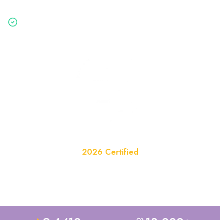
Gratis & vrijblijvend — binnen 2 minuten aangevraagd
Website van het Jaar
2026 Certified
Officieel erkend in de categorie Huisvesting