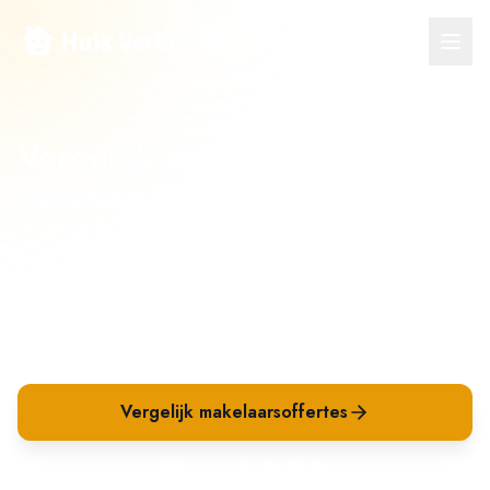
Vergelijk makelaars voor
verkoop in
Sleeuwijk
Ontvang meerdere verkoopvoorstellen van makelaars
in
Sleeuwijk
en vergelijk op tarief, aanpak en
verwachte opbrengst. Beter kiezen én beter
verkopen.
Vergelijk makelaarsoffertes
Waarom is dit slim?