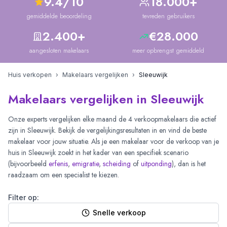
9.4/10
18.000+
gemiddelde beoordeling
tevreden gebruikers
2.400+
€28.000
aangesloten makelaars
meer opbrengst gemiddeld
Huis verkopen
›
Makelaars vergelijken
›
Sleeuwijk
Makelaars vergelijken in Sleeuwijk
Onze experts vergelijken elke maand de
4
verkoopmakelaars die actief
zijn in
Sleeuwijk
. Bekijk de vergelijkingsresultaten in
en vind de beste
makelaar voor jouw situatie. Als je een makelaar voor de verkoop van je
huis in
Sleeuwijk
zoekt in het kader van een specifiek scenario
(bijvoorbeeld
erfenis
,
emigratie
,
scheiding
of
uitponding
), dan is het
raadzaam om een specialist te kiezen.
Filter op:
Snelle verkoop