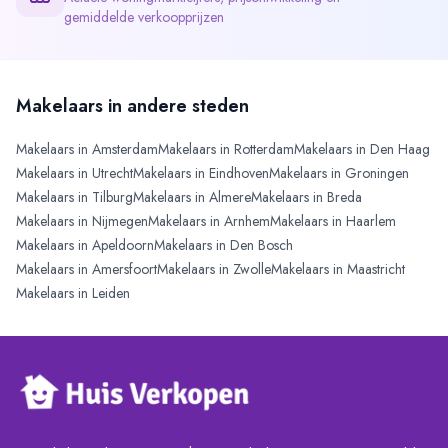
gemiddelde verkoopprijzen
Makelaars in andere steden
Makelaars in
Amsterdam
Makelaars in
Rotterdam
Makelaars in
Den Haag
Makelaars in
Utrecht
Makelaars in
Eindhoven
Makelaars in
Groningen
Makelaars in
Tilburg
Makelaars in
Almere
Makelaars in
Breda
Makelaars in
Nijmegen
Makelaars in
Arnhem
Makelaars in
Haarlem
Makelaars in
Apeldoorn
Makelaars in
Den Bosch
Makelaars in
Amersfoort
Makelaars in
Zwolle
Makelaars in
Maastricht
Makelaars in
Leiden