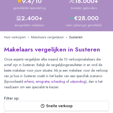
9.4/10
18.000+
gemiddelde beoordeling
tevreden gebruikers
2.400+
€28.000
aangesloten makelaars
meer opbrengst gemiddeld
Huis verkopen
›
Makelaars vergelijken
›
Susteren
Makelaars vergelijken in Susteren
Onze experts vergelijken elke maand de
10
verkoopmakelaars die
actief zijn in
Susteren
. Bekijk de vergelijkingsresultaten in
en vind de
beste makelaar voor jouw situatie. Als je een makelaar voor de verkoop
van je huis in
Susteren
zoekt in het kader van een specifiek scenario
(bijvoorbeeld
erfenis
,
emigratie
,
scheiding
of
uitponding
), dan is het
raadzaam om een specialist te kiezen.
Filter op:
Snelle verkoop