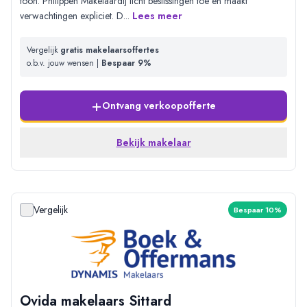
toon. Philippen Makelaardij licht beslissingen toe en maakt
verwachtingen expliciet. D
...
Lees meer
Vergelijk
gratis makelaarsoffertes
o.b.v. jouw wensen |
Bespaar 9%
+
Ontvang verkoopofferte
Bekijk makelaar
Vergelijk
Bespaar 10%
Ovida makelaars Sittard