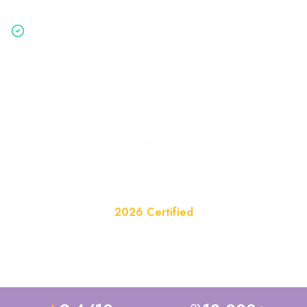
Gratis & vrijblijvend — binnen 2 minuten aangevraagd
Website van het Jaar
2026 Certified
Officieel erkend in de categorie Huisvesting