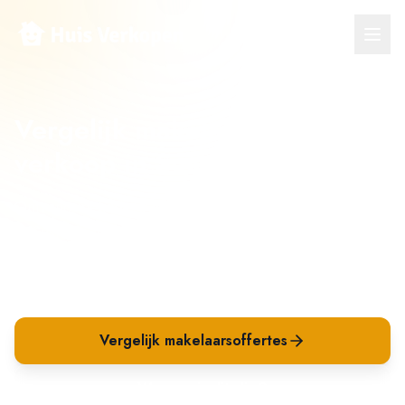
Vergelijk makelaars voor
verkoop in
Susteren
Ontvang meerdere verkoopvoorstellen van makelaars
in
Susteren
en vergelijk op tarief, aanpak en
verwachte opbrengst. Beter kiezen én beter
verkopen.
Vergelijk makelaarsoffertes
Waarom is dit slim?