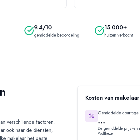
9.4/10
15.000+
gemiddelde beoordeling
huizen verkocht
in
Kosten van makelaar
Gemiddelde courtage
...
van verschillende factoren.
De gemiddelde prijs van 
aar ook naar de diensten,
Wolfheze
lke makelaar het beste