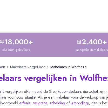
18.000+
2.400+
tevreden gebruikers
aangesloten makelaars
pen
›
Makelaars vergelijken
›
Makelaars in
Wolfheze
laars vergelijken in Wolfhe
ts vergelijken elke maand de
3
verkoopmakelaars die actief zijn 
aar voor jouw situatie. Als je een makelaar voor de verkoop van je
ijvoorbeeld
erfenis
,
emigratie
,
scheiding
of
uitponding
), dan is he