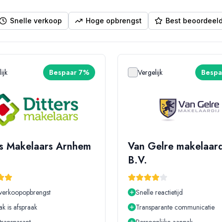
Snelle verkoop
Hoge opbrengst
Best beoordeel
ijk
Bespaar 7%
Vergelijk
Bespa
rs Makelaars Arnhem
Van Gelre makelaard
B.V.
verkoopopbrengst
Snelle reactietijd
ak is afspraak
Transparante communicatie