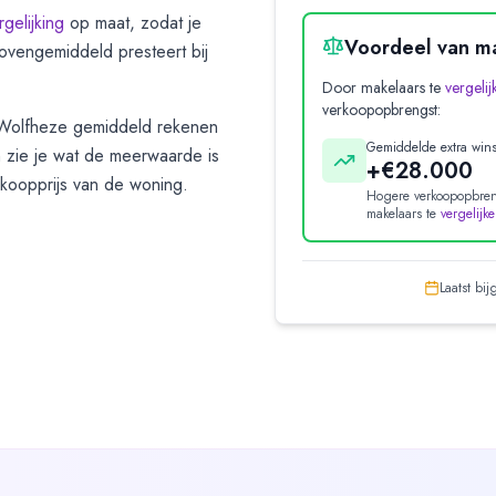
rgelijking
op maat, zodat je
Voordeel van ma
ovengemiddeld presteert bij
Door makelaars te
vergelij
verkoopopbrengst:
Wolfheze
gemiddeld rekenen
Gemiddelde extra wins
 zie je wat de meerwaarde is
+€28.000
erkoopprijs van de woning.
Hogere verkoopopbren
makelaars te
vergelijk
Laatst bi