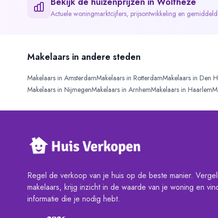
Bekijk de huizenprijzen in
Wolfheze
Actuele woningmarktcijfers, prijsontwikkeling en gemiddel
Makelaars in andere steden
Makelaars in
Amsterdam
Makelaars in
Rotterdam
Makelaars in
Den H
Makelaars in
Nijmegen
Makelaars in
Arnhem
Makelaars in
Haarlem
M
Regel de verkoop van je huis op de beste manier. Vergeli
makelaars, krijg inzicht in de waarde van je woning en vind
informatie die je nodig hebt.