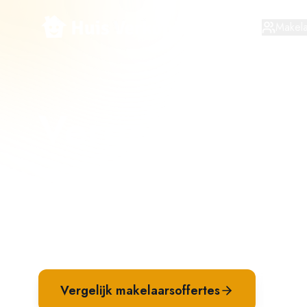
Makela
Vergelijk mak
verkoop in
Wo
Ontvang meerdere verkoopvoorstellen van mak
op tarief, aanpak en verwachte opbrengst. Be
Vergelijk makelaarsoffertes
Waar