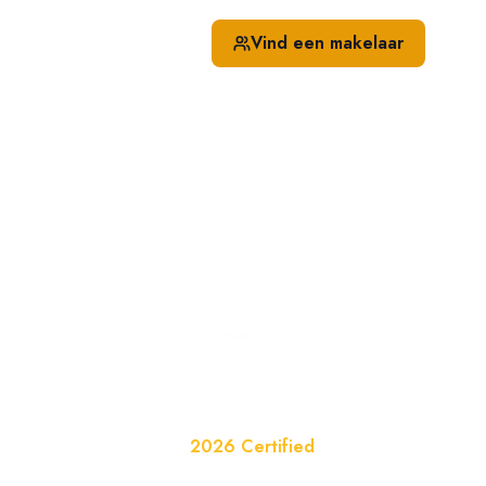
Hulp nodig?
Vind een makelaar
0318 - 250 777
Website van het Jaar
2026 Certified
Officieel erkend in de categorie Huisvesting