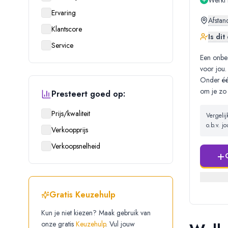
Werkt 
Ervaring
Afstan
Klantscore
Is di
Service
Een onbe
voor jou.
Onder één
om je zo
Presteert goed op:
Prijs/kwaliteit
Vergeli
o.b.v. 
Verkoopprijs
Verkoopsnelheid
+
Gratis Keuzehulp
Kun je niet kiezen? Maak gebruik van
onze gratis
Keuzehulp
. Vul jouw