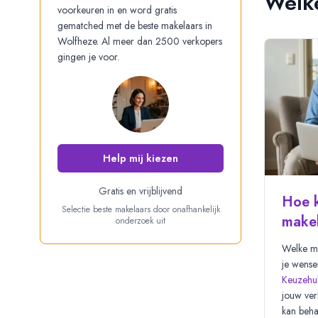
Welke
voorkeuren in en word gratis
gematched met de beste makelaars in
Wolfheze
. Al meer dan 2500 verkopers
gingen je voor.
Help mij kiezen
Gratis
en
vrijblijvend
Hoe k
Selectie beste makelaars door onafhankelijk
make
onderzoek uit
Welke ma
je wense
Keuzehu
jouw ver
kan beha