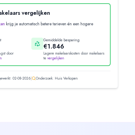
kelaars vergelijken
ken
krijg je automatisch betere tarieven én een hogere
t
Gemiddelde besparing
€1.846
gst door
Lagere makelaarskosten door makelaars
en
te
vergelijken
jgewerkt:
02-08-2026
|
Onderzoek: Huis Verkopen