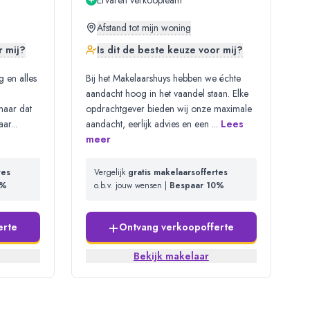
Ervaren verkoopteam
Afstand tot mijn woning
r mij?
Is dit de beste keuze voor mij?
 en alles
Bij het Makelaarshuys hebben we échte
aandacht hoog in het vaandel staan. Elke
 maar dat
opdrachtgever bieden wij onze maximale
aar
...
aandacht, eerlijk advies en een
...
Lees
meer
tes
Vergelijk
gratis makelaarsoffertes
0%
o.b.v. jouw wensen |
Bespaar 10%
+
erte
Ontvang verkoopofferte
Bekijk makelaar