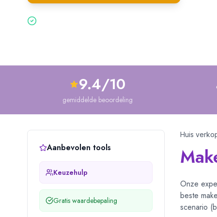
Gratis & vrijblijvend — binnen 2 minuten aangevraagd
9.4/10
gemiddelde beoordeling
Huis verko
Aanbevolen tools
Make
Keuzehulp
Onze exper
beste makel
Gratis waardebepaling
scenario (b