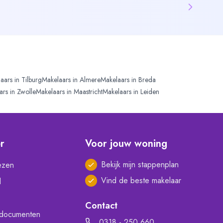
aars in
Tilburg
Makelaars in
Almere
Makelaars in
Breda
ars in
Zwolle
Makelaars in
Maastricht
Makelaars in
Leiden
er
Voor jouw woning
Bekijk mijn stappenplan
ezen
Vind de beste makelaar
l
Contact
documenten
0318 - 250 660