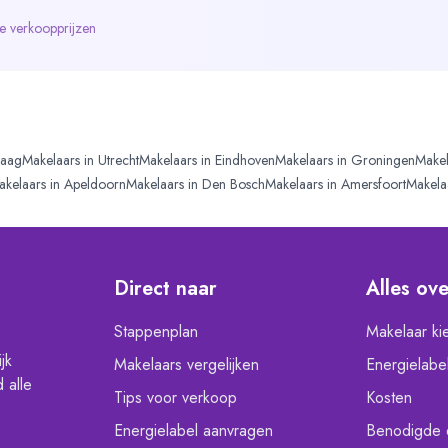
de verkoopprijzen
aag
Makelaars in
Utrecht
Makelaars in
Eindhoven
Makelaars in
Groningen
Makel
akelaars in
Apeldoorn
Makelaars in
Den Bosch
Makelaars in
Amersfoort
Makela
Direct naar
Alles ov
Stappenplan
Makelaar ki
jk
Makelaars vergelijken
Energielabe
 alle
Tips voor verkoop
Kosten
Energielabel aanvragen
Benodigde 