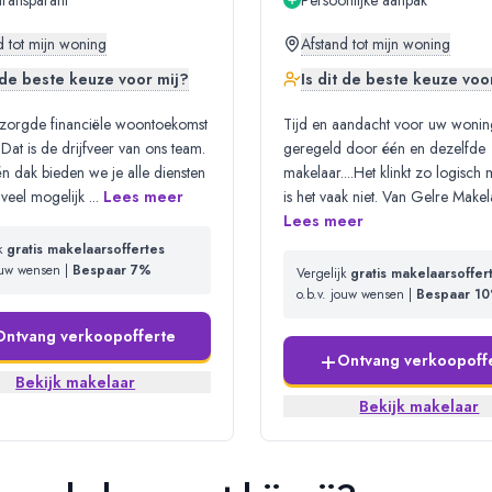
transparant
Persoonlijke aanpak
d tot mijn woning
Afstand tot mijn woning
t de beste keuze voor mij?
Is dit de beste keuze voo
zorgde financiële woontoekomst
Tijd en aandacht voor uw woning
 Dat is de drijfveer van ons team.
geregeld door één en dezelfde
 dak bieden we je alle diensten
makelaar....Het klinkt zo logisch
 veel mogelijk
...
Lees meer
is het vaak niet. Van Gelre Makel
Lees meer
jk
gratis makelaarsoffertes
jouw wensen |
Bespaar 7%
Vergelijk
gratis makelaarsoffer
o.b.v. jouw wensen |
Bespaar 1
Ontvang verkoopofferte
+
Ontvang verkoopoff
Bekijk makelaar
Bekijk makelaar