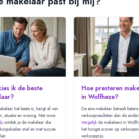
 makelaar past bij mij?
ies ik de beste
Hoe presteren make
laar?
in Wolfheze?
kelaar het beste is, hangt af van
De ene makelaar behaalt betere
n, situatie en woning. Met onze
verkoopresultaten dan de ander
lp
ontdek je de makelaar die
Vergelijk
de makelaars in
Wolfh
koopdoelen snel en met succes
het hoogst scoren op verkoopsn
len.
verkoopprijs.