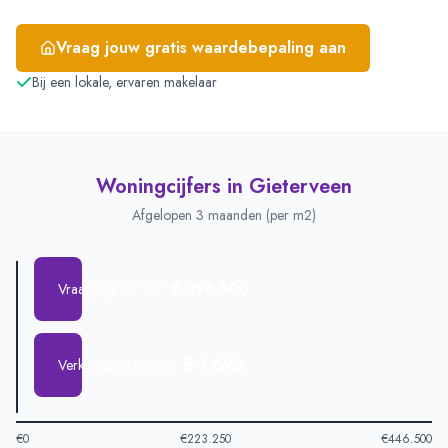
Vraag jouw gratis waardebepaling aan
Bij een lokale, ervaren makelaar
Woningcijfers in
Gieterveen
Afgelopen 3 maanden (per m2)
€ 398.800
Vraagprijs per m2
€ 1.692
Verkoopprijs per m2
€0
€223.250
€446.500