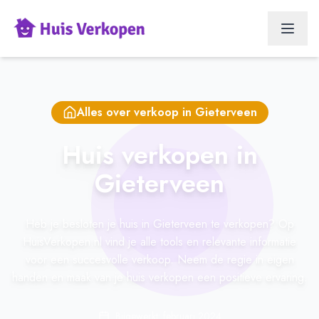
Alles over verkoop in
Gieterveen
Huis verkopen in
Gieterveen
Heb je besloten je huis in Gieterveen te verkopen? Op
HuisVerkopen.nl vind je alle tools en relevante informatie
voor een succesvolle verkoop. Neem de regie in eigen
handen en maak van je huis verkopen een positieve ervaring.
Bijgewerkt: februari 2024