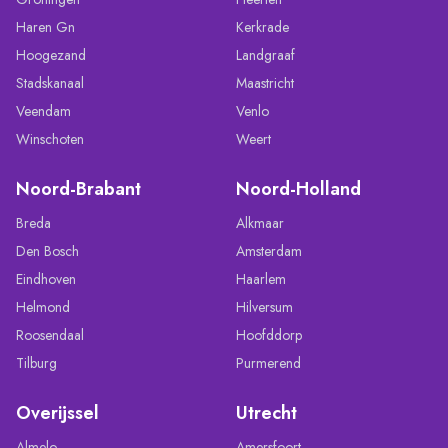
Haren Gn
Kerkrade
Hoogezand
Landgraaf
Stadskanaal
Maastricht
Veendam
Venlo
Winschoten
Weert
Noord-Brabant
Noord-Holland
Breda
Alkmaar
Den Bosch
Amsterdam
Eindhoven
Haarlem
Helmond
Hilversum
Roosendaal
Hoofddorp
Tilburg
Purmerend
Overijssel
Utrecht
Almelo
Amersfoort