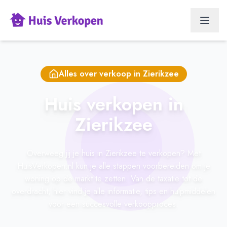
Alles over verkoop in
Zierikzee
Huis verkopen in
Zierikzee
Overweeg jij je huis in Zierikzee te verkopen? Met
HuisVerkopen.nl kun je alle stappen voorbereiden om je
woning op de markt te zetten. Van de taxatie tot de
overdracht, hier vind je alle informatie, tips en hulpmiddelen
voor een succesvolle verkoopproces.