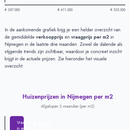
€ 287.000
€ 411.000
€ 535.000
Huizenprijzen in Nijmegen
-
Afgelopen 3 maanden
In de aankomende grafiek krijg je een helder overzicht van
Type
Bedrag
de gemiddelde
verkoopprijs
en
vraagprijs per m2
in
Vraagprijs in euro's
€ 484.660
Nijmegen in de laatste drie maanden. Zowel de dalende als
Verkoopprijs in euro's
stijgende trends zijn zichtbaar, waardoor je concreet inzicht
€ 460.400
krijgt in de actuele prijzen. Zie hieronder het visuele
overzicht:
Huizenprijzen in Nijmegen per m2
Afgelopen 3 maanden (per m2)
Vraagprijs
€ 5.050
in euro's