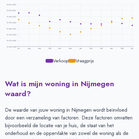
€ 530.000
€ 510.000
€ 490.000
€ 470.000
€ 450.000
€ 430.000
€ 410.000
€ 390.000
Jul
Aug
Sep
Okt
Nov
Dec
Jan
Feb
Mrt
Apr
Mei
Jun
Verkoop
Vraagprijs
Wat is mijn woning in Nijmegen
Prijsontwikkeling per maand -
Nijmegen
Maand
Vraagprijs
Verkoopprijs
waard?
Juli
€ 479.522
€ 501.666
Augustus
€ 467.619
€ 502.239
De waarde van jouw woning in Nijmegen wordt beïnvloed
September
€ 459.141
€ 493.859
door een verzameling van factoren. Deze factoren omvatten
Oktober
€ 451.979
€ 473.203
bijvoorbeeld de locatie van je huis, de staat van het
November
€ 438.983
€ 479.409
onderhoud en de oppervlakte van zowel de woning als de
December
€ 430.460
€ 472.045