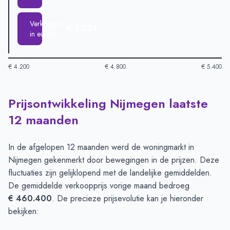
Verkoopprijs
€ 5.334
in euro's
€ 4.200
€ 4.800
€ 5.400
Prijsontwikkeling Nijmegen laatste
Huizenprijzen in Nijmegen per m2
-
Afgelopen 3 maanden (per
Type
Bedrag
12 maanden
Vraagprijs in euro's
€ 5.050
Verkoopprijs in euro's
€ 5.334
In de afgelopen 12 maanden werd de woningmarkt in
Nijmegen gekenmerkt door bewegingen in de prijzen. Deze
fluctuaties zijn gelijklopend met de landelijke gemiddelden.
De gemiddelde verkoopprijs vorige maand bedroeg
€ 460.400
. De precieze prijsevolutie kan je hieronder
bekijken: