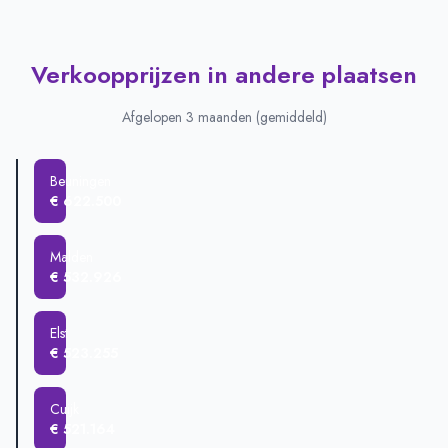
Verkoopprijzen in andere plaatsen
Afgelopen 3 maanden (gemiddeld)
Beuningen
€ 622.500
Malden
€ 532.926
Elst
€ 523.255
Cuijk
€ 521.164