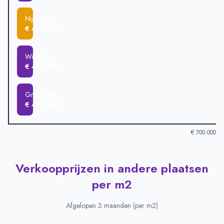
Nijmegen
€ 460.400
Wijchen
€ 458.159
Groesbeek
€ 421.654
€ 700.000
Verkoopprijzen in andere plaatsen
Verkoopprijzen in andere plaatsen
-
Afgelopen 3 maanden (gem
Plaats
Gemiddelde verkoopprijs
per m2
Beuningen
€ 622.500
Malden
€ 532.926
Afgelopen 3 maanden (per m2)
Elst
€ 523.255