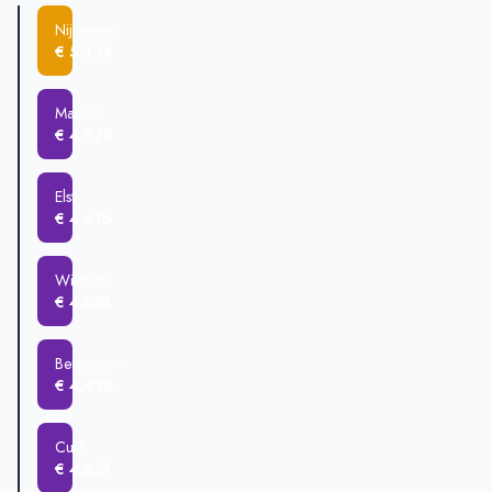
Cuijk
€ 521.164
Nijmegen
Nijmegen
€ 460.400
€ 5.334
Wijchen
€ 458.159
Groesbeek
€ 421.654
Malden
€ 4.678
Elst
€ 4.616
Wijchen
€ 4.558
Beuningen
€ 4.436
Cuijk
€ 4.257