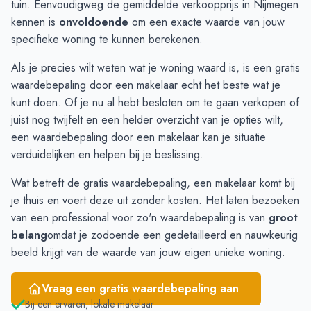
tuin. Eenvoudigweg de gemiddelde verkoopprijs in Nijmegen
Januari
€ 438.712
€ 465.660
kennen is
onvoldoende
om een exacte waarde van jouw
Februari
€ 449.241
€ 465.288
specifieke woning te kunnen berekenen.
Maart
€ 459.459
€ 465.126
Als je precies wilt weten wat je woning waard is, is een gratis
April
€ 469.881
€ 473.484
waardebepaling door een makelaar echt het beste wat je
Mei
€ 483.327
€ 466.626
kunt doen. Of je nu al hebt besloten om te gaan verkopen of
Juni
€ 484.660
€ 460.400
juist nog twijfelt en een helder overzicht van je opties wilt,
een
waardebepaling door een makelaar
kan je situatie
verduidelijken en helpen bij je beslissing.
Wat betreft de gratis waardebepaling, een makelaar komt bij
je thuis en voert deze uit zonder kosten. Het laten bezoeken
van een professional voor zo'n waardebepaling is van
groot
belang
omdat je zodoende een gedetailleerd en nauwkeurig
beeld krijgt van de waarde van jouw eigen unieke woning.
Vraag een gratis waardebepaling aan
Bij een ervaren, lokale makelaar