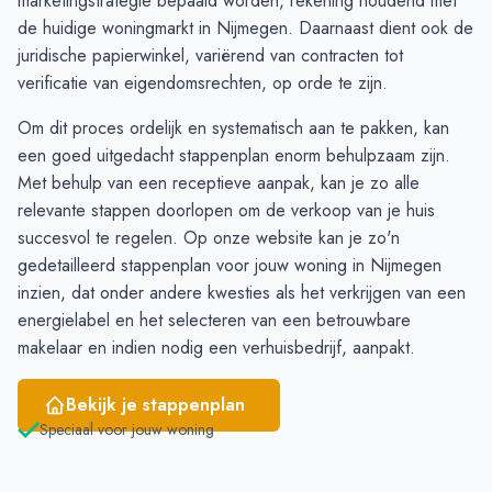
marketingstrategie bepaald worden, rekening houdend met
December
609
620
de huidige woningmarkt in Nijmegen. Daarnaast dient ook de
Januari
508
524
juridische papierwinkel, variërend van contracten tot
Februari
481
496
verificatie van eigendomsrechten, op orde te zijn.
Maart
470
623
Om dit proces ordelijk en systematisch aan te pakken, kan
April
520
634
een goed uitgedacht stappenplan enorm behulpzaam zijn.
Mei
497
679
Met behulp van een receptieve aanpak, kan je zo alle
Juni
450
727
relevante stappen doorlopen om de verkoop van je huis
succesvol te regelen. Op onze website kan je zo'n
gedetailleerd
stappenplan
voor jouw woning in Nijmegen
inzien, dat onder andere kwesties als het verkrijgen van een
energielabel en het selecteren van een betrouwbare
makelaar en indien nodig een verhuisbedrijf, aanpakt.
Bekijk je stappenplan
Speciaal voor jouw woning