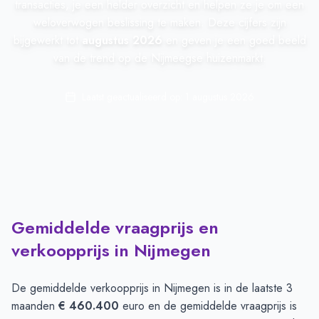
transacties, je een helder overzicht en helpen ze je om een
weloverwogen beslissing te maken. Deze cijfers zijn
bijgewerkt tot
augustus 2026
en geven je een goed beeld
van de trend op de Nijmeegse huizenmarkt.
Laatst geactualiseerd op:
1 augustus 2026
Gemiddelde vraagprijs en
verkoopprijs in Nijmegen
De gemiddelde verkoopprijs in
Nijmegen
is in de laatste 3
maanden
€ 460.400
euro en de gemiddelde vraagprijs is