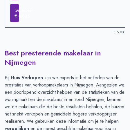
Groesbeek
€ 3.835
€ 6.000
Best presterende makelaar in
Verkoopprijzen in andere plaatsen per m2
-
Afgelopen 3 maand
Plaats
Gemiddelde verkoopprijs
Nijmegen
Nijmegen
€ 5.334
Malden
€ 4.678
Bij
Huis Verkopen
zijn we experts in het ontleden van de
Elst
€ 4.616
prestaties van verkoopmakelaars in Nijmegen. Aangezien we
Wijchen
€ 4.558
een doorlopend overzicht hebben van de statistieken van de
Beuningen
€ 4.436
woningmarkt en de makelaars in en rond Nijmegen, kennen
Cuijk
€ 4.257
we de makelaars die de beste resultaten behalen, de huizen
Groesbeek
€ 3.835
het snelst verkopen en gemiddeld hogere verkoopprijzen
realiseren. We gebruiken deze informatie om je te helpen
vergelijken
en de meest geschikte makelaar voor jou in