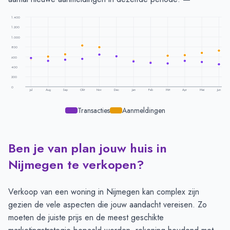
1.400
1.200
1.000
800
600
400
200
0
Jul
Aug
Sep
Okt
Nov
Dec
Jan
Feb
Mrt
Apr
Mei
Jun
Transacties
Aanmeldingen
Ben je van plan jouw huis in
Transacties en aanmeldingen per maand -
Nijmegen
Maand
Transacties
Aanmeldingen
Nijmegen te verkopen?
Juli
578
561
Augustus
518
608
Verkoop van een woning in Nijmegen kan complex zijn
September
541
654
gezien de vele aspecten die jouw aandacht vereisen. Zo
Oktober
562
829
moeten de juiste prijs en de meest geschikte
November
648
796