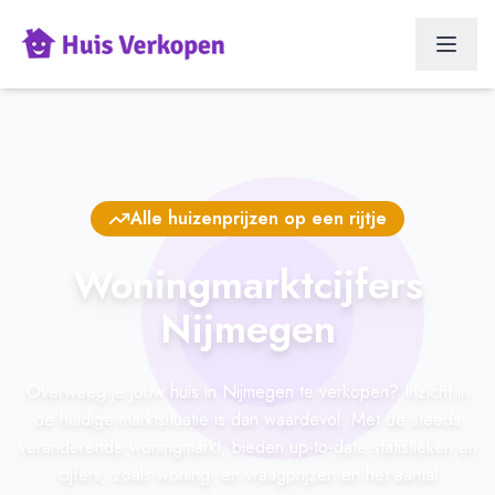
Alle huizenprijzen op een rijtje
Woningmarktcijfers
Nijmegen
Overweeg je jouw huis in Nijmegen te verkopen? Inzicht in
de huidige marktsituatie is dan waardevol. Met de steeds
veranderende woningmarkt, bieden up-to-date statistieken en
cijfers, zoals woning- en vraagprijzen en het aantal