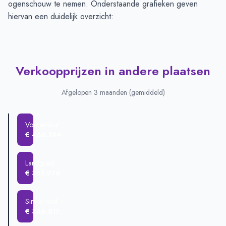
ogenschouw te nemen. Onderstaande grafieken geven
hiervan een duidelijk overzicht:
Verkoopprijzen in andere plaatsen
Afgelopen 3 maanden (gemiddeld)
Voerendaal
€ 466.194
Landgraaf
€ 355.976
Simpelveld
€ 346.817