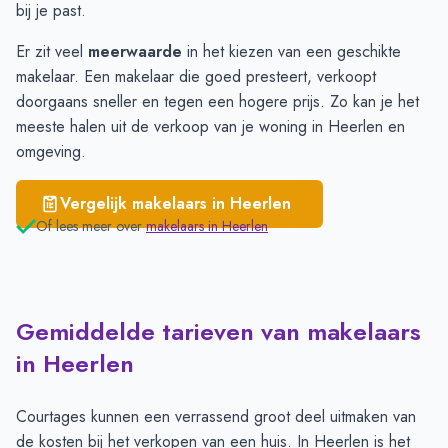
Kerkrade
€ 2.439
bij je past.
Er zit veel
meerwaarde
in het kiezen van een geschikte
makelaar. Een makelaar die goed presteert, verkoopt
doorgaans sneller en tegen een hogere prijs. Zo kan je het
meeste halen uit de verkoop van je woning in Heerlen en
omgeving.
Vergelijk makelaars in
Heerlen
Of lees meer over
makelaars in
Heerlen
Gemiddelde tarieven van makelaars
in Heerlen
Courtages kunnen een verrassend groot deel uitmaken van
de kosten bij het verkopen van een huis. In Heerlen is het