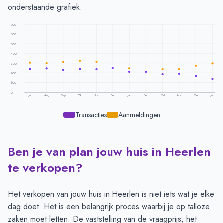
onderstaande grafiek:
700
600
500
400
300
200
100
0
Jul
Aug
Sep
Okt
Nov
Dec
Jan
Feb
Mrt
Apr
Mei
Jun
Transacties
Aanmeldingen
Ben je van plan jouw huis in Heerlen
Transacties en aanmeldingen per maand -
Heerlen
Maand
Transacties
Aanmeldingen
te verkopen?
Juli
241
307
Augustus
246
300
Het verkopen van jouw huis in Heerlen is niet iets wat je elke
September
232
314
dag doet. Het is een belangrijk proces waarbij je op talloze
Oktober
239
326
zaken moet letten. De vaststelling van de vraagprijs, het