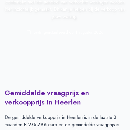
combinatie met het aandeel van verkochte woningen worden
hier inzichtelijk gemaakt. Dit kan je helpen bij de verkoop van
jouw woning.
Laatst geactualiseerd op:
1 augustus 2026
Gemiddelde vraagprijs en
verkoopprijs in Heerlen
De gemiddelde verkoopprijs in
Heerlen
is in de laatste 3
maanden
€ 275.796
euro en de gemiddelde vraagprijs is