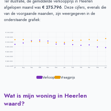
Ter illustratie, de gemiddelde verkoopprijs in Heerlen
afgelopen maand was
€ 275.796
. Deze cijfers, evenals die
van de voorgaande maanden, zijn weergegeven in de
onderstaande grafiek:
€ 340.000
€ 320.000
€ 300.000
€ 280.000
€ 260.000
€ 240.000
€ 220.000
€ 200.000
Jul
Aug
Sep
Okt
Nov
Dec
Jan
Feb
Mrt
Apr
Mei
Jun
Verkoop
Vraagprijs
Wat is mijn woning in Heerlen
Prijsontwikkeling per maand -
Heerlen
Maand
Vraagprijs
Verkoopprijs
waard?
Juli
€ 308.912
€ 289.600