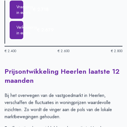
Vraagprijs
€ 2.718
in euro's
Verkoopprijs
€ 2.679
in euro's
€ 2.400
€ 2.600
€ 2.800
Prijsontwikkeling Heerlen laatste 12
Huizenprijzen in Heerlen per m2
-
Afgelopen 3 maanden (per 
Type
Bedrag
maanden
Vraagprijs in euro's
€ 2.718
Verkoopprijs in euro's
€ 2.679
Bij het overwegen van de vastgoedmarkt in Heerlen,
verschaffen de fluctuaties in woningprijzen waardevolle
inzichten. Zo wordt de vinger aan de pols van de lokale
marktbewegingen gehouden.