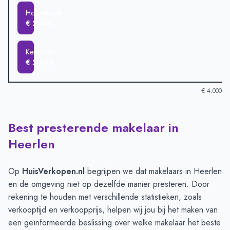
Hoensbroek
€ 2.546
Kerkrade
€ 2.439
€ 4.000
Best presterende makelaar in
Verkoopprijzen in andere plaatsen per m2
-
Afgelopen 3 maand
Plaats
Gemiddelde verkoopprijs
Heerlen
Voerendaal
€ 3.819
Simpelveld
€ 3.121
Op
HuisVerkopen.nl
begrijpen we dat makelaars in Heerlen
Landgraaf
€ 2.954
en de omgeving niet op dezelfde manier presteren. Door
Brunssum
€ 2.894
rekening te houden met verschillende statistieken, zoals
Heerlen
€ 2.679
verkooptijd en verkoopprijs, helpen wij jou bij het maken van
Hoensbroek
€ 2.546
een geïnformeerde beslissing over welke makelaar het beste