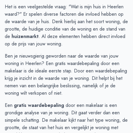
Augustus
€ 309.230
€ 295.316
Het is een veelgestelde vraag: "Wat is mijn huis in Heerlen
September
€ 300.988
€ 304.961
waard?" Er spelen diverse factoren die invloed hebben op
Oktober
€ 301.107
€ 307.354
de waarde van je huis. Denk hierbij aan het soort woning, de
November
€ 295.499
€ 303.264
grootte, de huidige conditie van de woning en de stand van
December
€ 298.117
€ 290.600
de
huizenmarkt
. Al deze elementen hebben direct invloed
Januari
€ 297.879
€ 291.321
op de prijs van jouw woning.
Februari
€ 306.385
€ 288.839
Ben je nieuwsgierig geworden naar de waarde van jouw
Maart
€ 306.789
€ 285.612
woning in Heerlen? Een
gratis waardebepaling
door een
April
€ 309.582
€ 287.561
makelaar is de ideale eerste stap. Door een waardebepaling
Mei
€ 306.762
€ 278.941
krijg je inzicht in de waarde van je woning. Dit helpt bij het
Juni
€ 313.996
€ 275.796
nemen van een belangrijke beslissing, namelijk of je de
woning wilt verkopen of niet.
Een
gratis waardebepaling
door een makelaar is een
grondige analyse van je woning. Dit gaat verder dan een
simpele schatting. De makelaar kijkt naar het type woning, de
grootte, de staat van het huis en vergelijkt je woning met