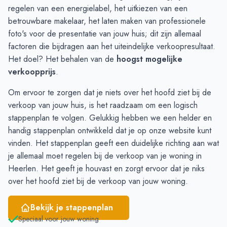
November
238
314
regelen van een energielabel, het uitkiezen van een
December
249
251
betrouwbare makelaar, het laten maken van professionele
Januari
211
245
foto's voor de presentatie van jouw huis; dit zijn allemaal
Februari
212
210
factoren die bijdragen aan het uiteindelijke verkoopresultaat.
Maart
186
238
Het doel? Het behalen van de
hoogst mogelijke
April
191
237
verkoopprijs
.
Mei
166
274
Om ervoor te zorgen dat je niets over het hoofd ziet bij de
Juni
137
297
verkoop van jouw huis, is het raadzaam om een logisch
stappenplan te volgen. Gelukkig hebben we een helder en
handig stappenplan ontwikkeld dat je op onze website kunt
vinden. Het
stappenplan
geeft een duidelijke richting aan wat
je allemaal moet regelen bij de verkoop van je woning in
Heerlen. Het geeft je houvast en zorgt ervoor dat je niks
over het hoofd ziet bij de verkoop van jouw woning.
Bekijk je stappenplan
Speciaal voor jouw woning