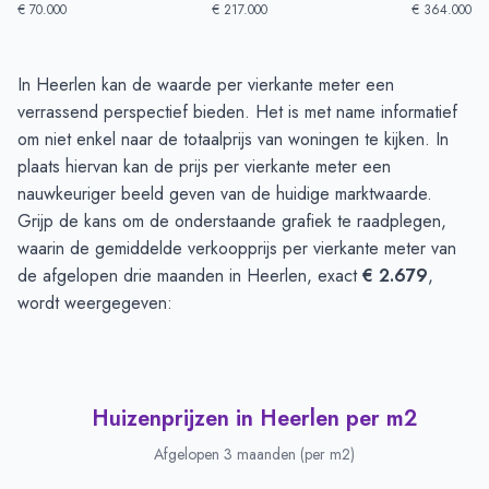
€ 70.000
€ 217.000
€ 364.000
Huizenprijzen in Heerlen
-
Afgelopen 3 maanden
In Heerlen kan de waarde per vierkante meter een
Type
Bedrag
verrassend perspectief bieden. Het is met name informatief
Vraagprijs in euro's
€ 313.996
om niet enkel naar de totaalprijs van woningen te kijken. In
Verkoopprijs in euro's
plaats hiervan kan de prijs per vierkante meter een
€ 275.796
nauwkeuriger beeld geven van de huidige marktwaarde.
Grijp de kans om de onderstaande grafiek te raadplegen,
waarin de gemiddelde verkoopprijs per vierkante meter van
de afgelopen drie maanden in Heerlen, exact
€ 2.679
,
wordt weergegeven:
Huizenprijzen in Heerlen per m2
Afgelopen 3 maanden (per m2)