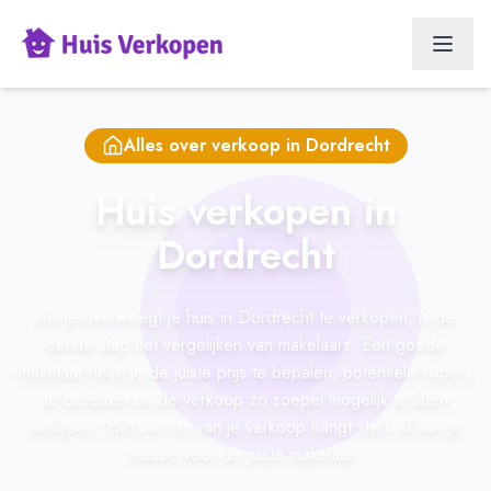
Alles over verkoop in
Dordrecht
Huis verkopen in
Dordrecht
Als je overweegt je huis in Dordrecht te verkopen, is de
eerste stap het vergelijken van makelaars. Een goede
makelaar helpt je de juiste prijs te bepalen, potentiële kopers
te bereiken en de verkoop zo soepel mogelijk te laten
verlopen. Het succes van je verkoop hangt sterk af van je
keuze voor de juiste makelaar.