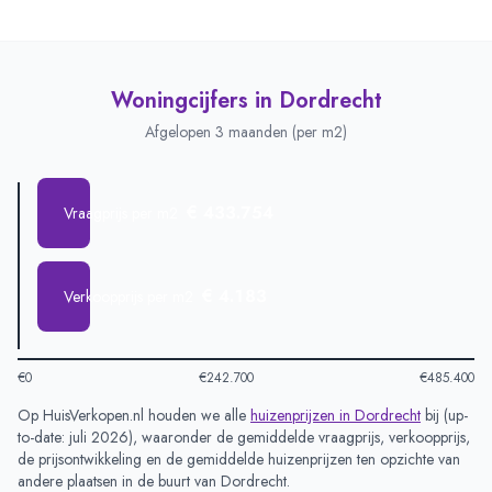
Woningcijfers in
Dordrecht
Afgelopen 3 maanden (per m2)
€ 433.754
Vraagprijs per m2
€ 4.183
Verkoopprijs per m2
€0
€242.700
€485.400
Op HuisVerkopen.nl houden we alle
huizenprijzen in
Dordrecht
bij (
up-
to-date: juli 2026
), waaronder de gemiddelde vraagprijs, verkoopprijs,
de prijsontwikkeling en de gemiddelde huizenprijzen ten opzichte van
andere plaatsen in de buurt van
Dordrecht
.