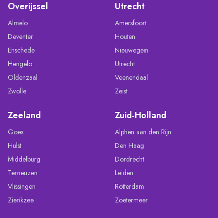
Overijssel
Utrecht
Almelo
Amersfoort
Deventer
Houten
Enschede
Nieuwegein
Hengelo
Utrecht
Oldenzaal
Veenendaal
Zwolle
Zeist
Zeeland
Zuid-Holland
Goes
Alphen aan den Rijn
Hulst
Den Haag
Middelburg
Dordrecht
Terneuzen
Leiden
Vlissingen
Rotterdam
Zierikzee
Zoetermeer