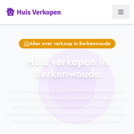
Alles over verkoop in
Berkenwoude
Huis verkopen in
Berkenwoude
Als je overweegt om je huis in Berkenwoude te verkopen,
zorg dan dat je voorbereiding optimaal is. Het regelen van
zaken zoals je energielabel en het selecteren van een
betrouwbare makelaar zijn essentiële stappen in dit proces.
Een doordachte aanpak kan een groot verschil maken.