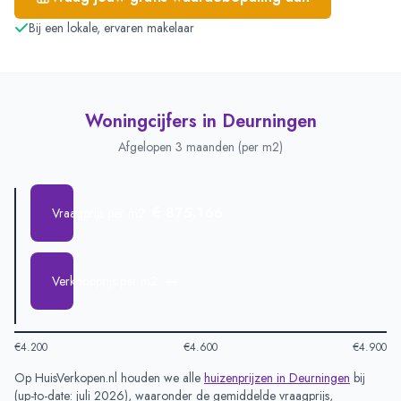
Bij een lokale, ervaren makelaar
Woningcijfers in
Deurningen
Afgelopen 3 maanden (per m2)
€ 875.166
Vraagprijs per m2
—
Verkoopprijs per m2
€4.200
€4.600
€4.900
Op HuisVerkopen.nl houden we alle
huizenprijzen in
Deurningen
bij
(
up-to-date: juli 2026
), waaronder de gemiddelde vraagprijs,