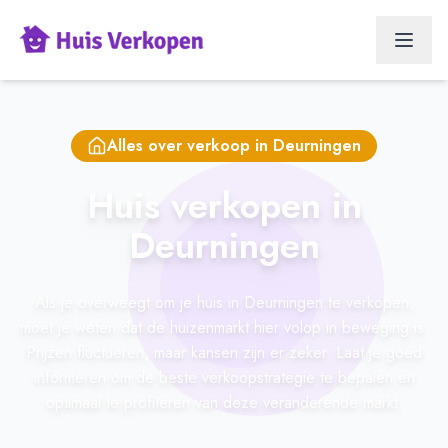
Alles over verkoop in
Deurningen
Huis verkopen in
Deurningen
Als je overweegt om je huis in Deurningen te verkopen,
moet je weten dat de huizenmarkt hier volop in beweging is.
Prijzen fluctueren, maar kansen zijn er zeker. Laat je goed
informeren om de beste verkoopstrategie te bepalen en
optimaal te profiteren van deze veranderende markt.