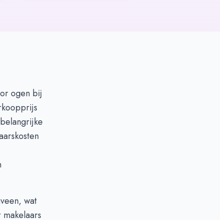
or ogen bij
rkoopprijs
 belangrijke
aarskosten
n
nveen, wat
r makelaars