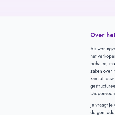
Over het
Als woningve
het verkopen
behalen, maa
zaken over 
kan tot jouw
gestructure
Diepenveen
Je vraagt je
de gemiddel