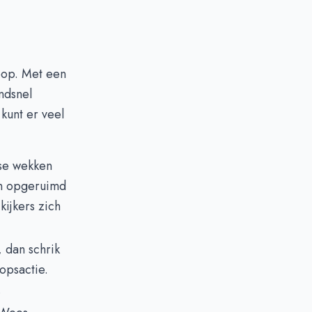
oop. Met een
ndsnel
 kunt er veel
sse wekken
en opgeruimd
kijkers zich
, dan schrik
opsactie.
.