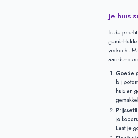
Je huis 
In de prach
gemiddelde
verkocht. Ma
aan doen om 
Goede p
bij poten
huis en g
gemakkeli
Prijssett
je koper
Laat je g