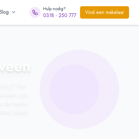
Hulp nodig?
Blog
Vind een makelaar
0318 - 250 777
nveen
uning? Het
kosten zijn
ie de beste
komt kijken.