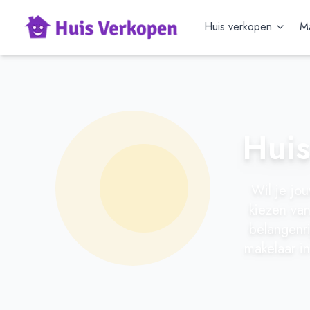
Huis verkopen
Ma
Huis
Wil je jo
kiezen van
belangenri
makelaar in