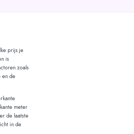
ke prijs je
n is
ctoren zoals
e en de
erkante
rkante meter
r de laatste
icht in de