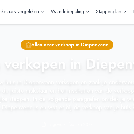
kelaars vergelijken
Waardebepaling
Stappenplan
Alles over verkoop in
Diepenveen
 verkopen in Diepe
uw huis in Diepenveen verkopen en zoek je onderste
 de juiste makelaar en het inschatten van de verkoop
jke stappen. In de volgende paragrafen ontdek je w
 Diepenveen is en wat er bij de verkoop van je huis 
Bijgewerkt: februari 2024