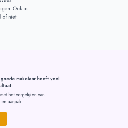
 Wees
tigen. Ook in
 of niet
 goede makelaar heeft veel
ltaat.
t met het vergelijken van
s en aanpak.