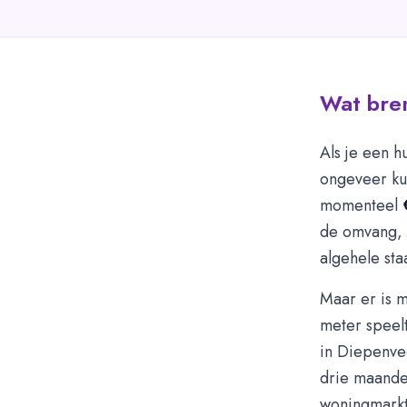
Wat bre
Als je een h
ongeveer ku
momenteel
de omvang, l
algehele staa
Maar er is m
meter speelt
in Diepenv
drie maand
woningmarkt