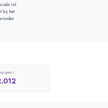
ciale rol.
t bij het
ieronder
ing (gem.)
2.012