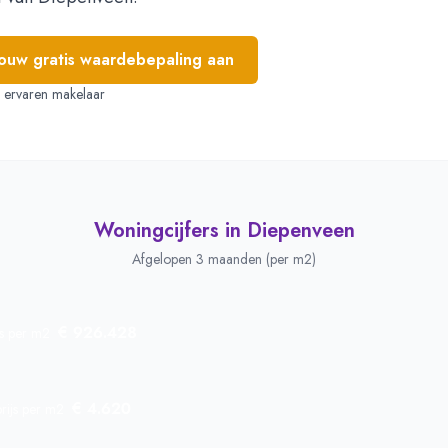
jouw gratis waardebepaling aan
e, ervaren makelaar
Woningcijfers in
Diepenveen
Afgelopen 3 maanden (per m2)
€ 926.428
js per m2
€ 4.620
rijs per m2