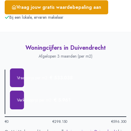
Vraag jouw gratis waardebepaling aan
Bij een lokale, ervaren makelaar
Woningcijfers in
Duivendrecht
Afgelopen 3 maanden (per m2)
€ 533.038
Vraagprijs per m2
€ 5.961
Verkoopprijs per m2
€0
€298.150
€596.300