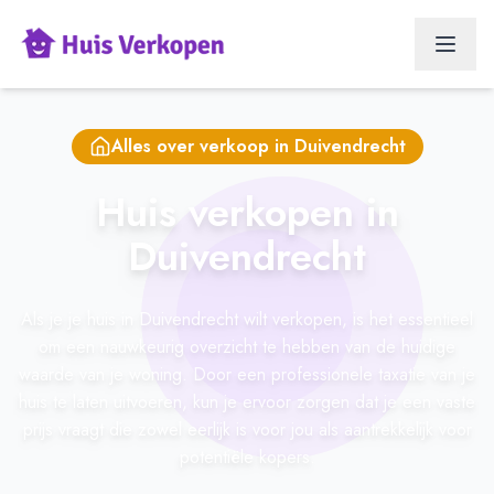
Alles over verkoop in
Duivendrecht
Huis verkopen in
Duivendrecht
Als je je huis in Duivendrecht wilt verkopen, is het essentieel
om een nauwkeurig overzicht te hebben van de huidige
waarde van je woning. Door een professionele taxatie van je
huis te laten uitvoeren, kun je ervoor zorgen dat je een vaste
prijs vraagt die zowel eerlijk is voor jou als aantrekkelijk voor
potentiële kopers.