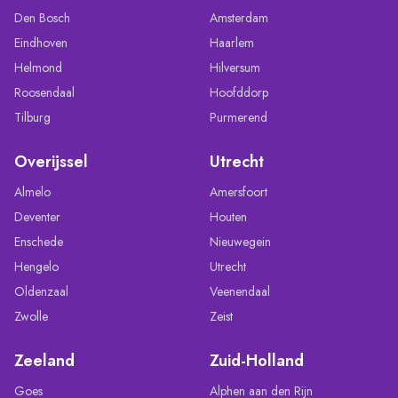
Den Bosch
Amsterdam
Eindhoven
Haarlem
Helmond
Hilversum
Roosendaal
Hoofddorp
Tilburg
Purmerend
Overijssel
Utrecht
Almelo
Amersfoort
Deventer
Houten
Enschede
Nieuwegein
Hengelo
Utrecht
Oldenzaal
Veenendaal
Zwolle
Zeist
Zeeland
Zuid-Holland
Goes
Alphen aan den Rijn