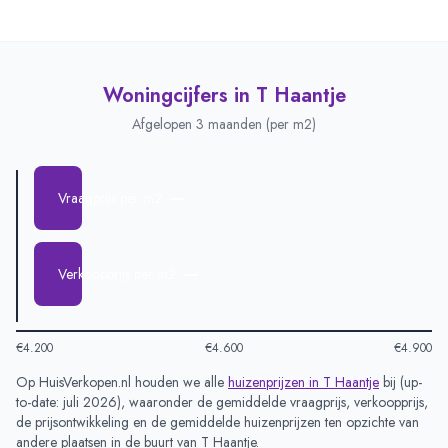
Woningcijfers in
T Haantje
Afgelopen 3 maanden (per m2)
—
Vraagprijs per m2
—
Verkoopprijs per m2
€4.200
€4.600
€4.900
Op HuisVerkopen.nl houden we alle
huizenprijzen in
T Haantje
bij (
up-
to-date: juli 2026
), waaronder de gemiddelde vraagprijs, verkoopprijs,
de prijsontwikkeling en de gemiddelde huizenprijzen ten opzichte van
andere plaatsen in de buurt van
T Haantje
.