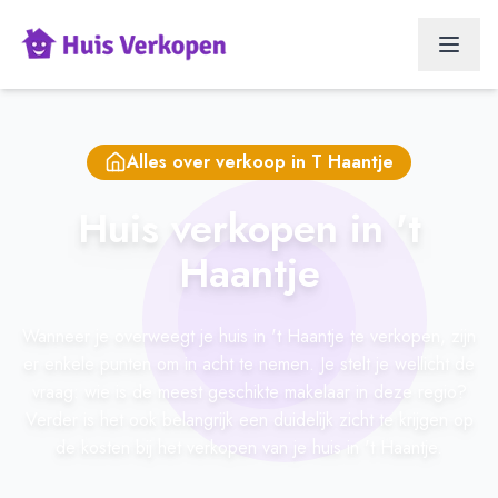
Alles over verkoop in
T Haantje
Huis verkopen in 't
Haantje
Wanneer je overweegt je huis in 't Haantje te verkopen, zijn
er enkele punten om in acht te nemen. Je stelt je wellicht de
vraag: wie is de meest geschikte makelaar in deze regio?
Verder is het ook belangrijk een duidelijk zicht te krijgen op
de kosten bij het verkopen van je huis in 't Haantje.