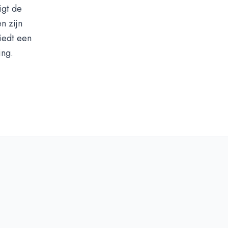
igt de
n zijn
iedt een
ing.