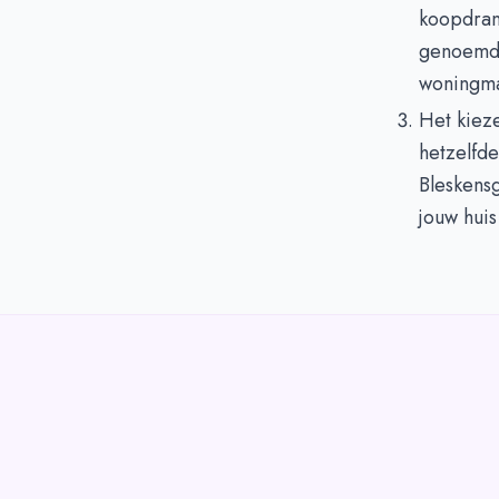
koopdran
genoemd a
woningma
Het kiez
hetzelfd
Bleskensg
jouw huis