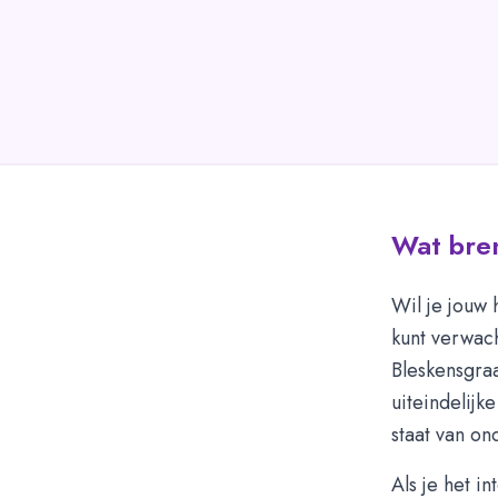
Wat bren
Wil je jouw 
kunt verwac
Bleskensgra
uiteindelijk
staat van on
Als je het i