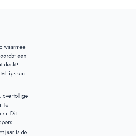
eid waarmee
oordat een
t denkt!
tal tips om
 overtollige
n te
en. Dit
opers.
t jaar is de