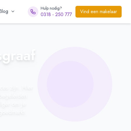
Hulp nodig?
Blog
Vind een makelaar
0318 - 250 777
sgraaf
es zijn. Hier
 begeleiden
iger om je
goedmarkt.