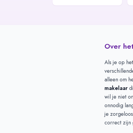
Over het
Als je op he
verschillend
alleen om he
makelaar
di
wil je niet 
onnodig lan
je zorgeloos
correct zijn