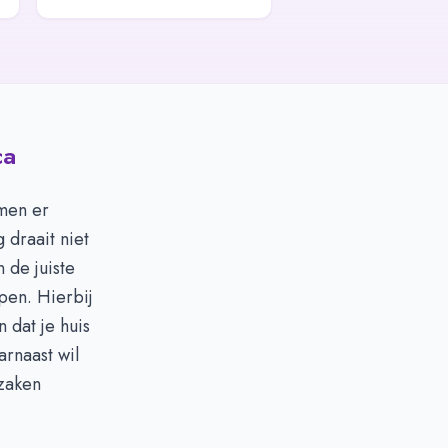
ca
omen er
 draait niet
 de juiste
pen. Hierbij
 dat je huis
rnaast wil
 zaken