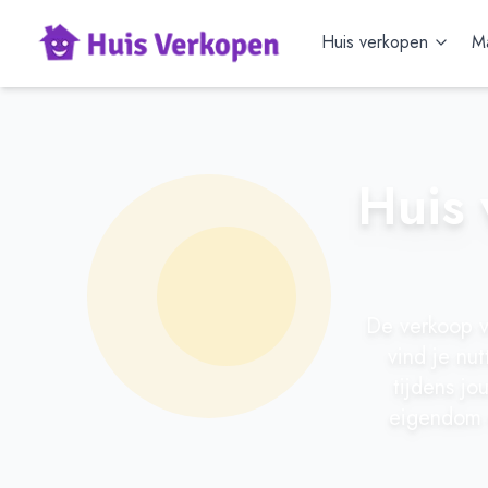
Huis verkopen
Ma
Huis 
De verkoop va
vind je nu
tijdens j
eigendom 