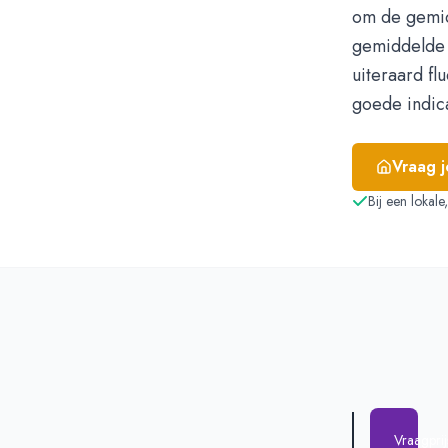
om de gemid
gemiddelde 
uiteraard fl
goede indic
Vraag 
Bij een lokal
Vraagpri