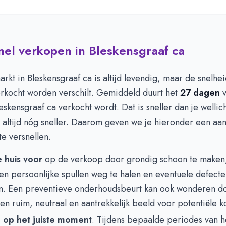
snel verkopen in Bleskensgraaf ca
kt in Bleskensgraaf ca is altijd levendig, maar de snelh
rkocht worden verschilt. Gemiddeld duurt het
27 dagen
v
eskensgraaf ca verkocht wordt. Dat is sneller dan je wellich
 altijd nóg sneller. Daarom geven we je hieronder een aan
e versnellen.
e huis voor
op de verkoop door grondig schoon te maken,
n persoonlijke spullen weg te halen en eventuele defecte
n. Een preventieve onderhoudsbeurt kan ook wonderen do
en ruim, neutraal en aantrekkelijk beeld voor potentiële k
 op het juiste moment
. Tijdens bepaalde periodes van he