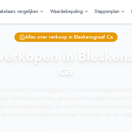
kelaars vergelijken
Waardebepaling
Stappenplan
Alles over verkoop in
Bleskensgraaf Ca
verkopen in Blesken
ca
n je huis in Bleskensgraaf ca kan een uitdagend proc
ttige informatie en tips, speciaal ontworpen om je te
ouw verkoopprocedure. Zo wordt het een stuk eenvoud
op een succesvolle manier aan te bieden op de vast
Bijgewerkt: februari 2024