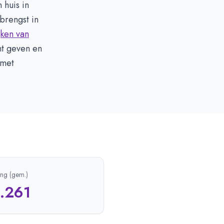
 huis in
brengst in
jken van
ht geven en
 met
ing (gem.)
1.261