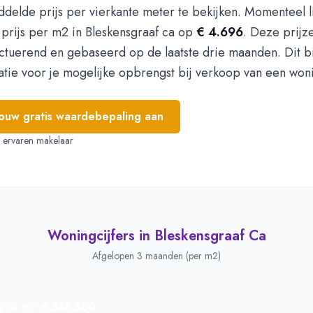
delde prijs per vierkante meter te bekijken. Momenteel l
prijs per m2 in Bleskensgraaf ca op
€ 4.696
. Deze prijze
uctuerend en gebaseerd op de laatste drie maanden. Dit b
atie voor je mogelijke opbrengst bij verkoop van een won
jouw gratis waardebepaling aan
e, ervaren makelaar
Woningcijfers in
Bleskensgraaf Ca
Afgelopen 3 maanden (per m2)
€ 548.500
js per m2