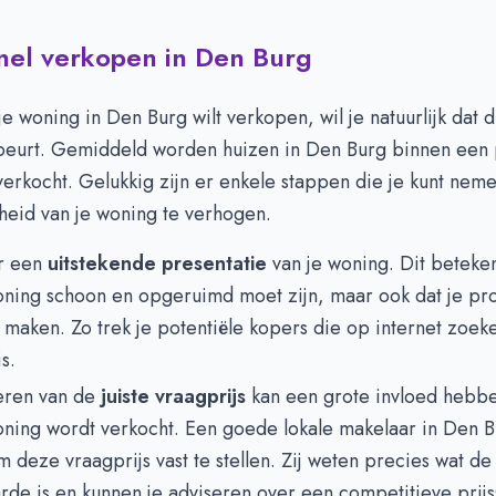
snel verkopen in Den Burg
e woning in Den Burg wilt verkopen, wil je natuurlijk dat di
beurt. Gemiddeld worden huizen in Den Burg binnen een 
erkocht. Gelukkig zijn er enkele stappen die je kunt nem
heid van je woning te verhogen.
r een
uitstekende presentatie
van je woning. Dit beteken
oning schoon en opgeruimd moet zijn, maar ook dat je pro
at maken. Zo trek je potentiële kopers die op internet zoek
s.
eren van de
juiste vraagprijs
kan een grote invloed hebb
oning wordt verkocht. Een goede lokale makelaar in Den B
 deze vraagprijs vast te stellen. Zij weten precies wat de
de is en kunnen je adviseren over een competitieve prijss