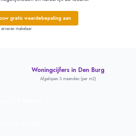
jouw gratis waardebepaling aan
e, ervaren makelaar
Woningcijfers in
Den Burg
Afgelopen 3 maanden (per m2)
€ 585.935
js per m2
€ 3.822
rijs per m2