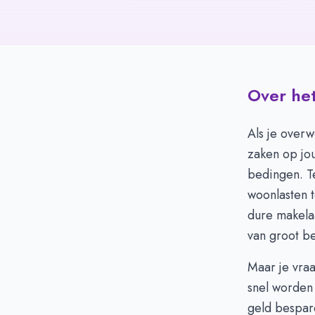
Over het
Als je overw
zaken op jou
bedingen. T
woonlasten t
dure makela
van groot be
Maar je vraa
snel worden
geld bespare