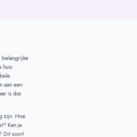
 belangrijke
e huis
bbele
en aan een
ar is dus
g zijn. Hoe
t? Kan je
 Dit soort