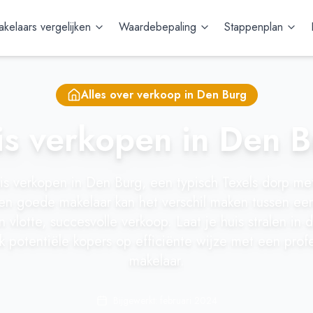
kelaars vergelijken
Waardebepaling
Stappenplan
Alles over verkoop in
Den Burg
s verkopen in Den 
huis verkopen in Den Burg, een typisch Texels dorp met
en goede makelaar kan het verschil maken tussen een
 vlotte, succesvolle verkoop. Laat je huis stralen in d
k potentiële kopers op efficiënte wijze met een prof
makelaar.
Bijgewerkt: februari 2024