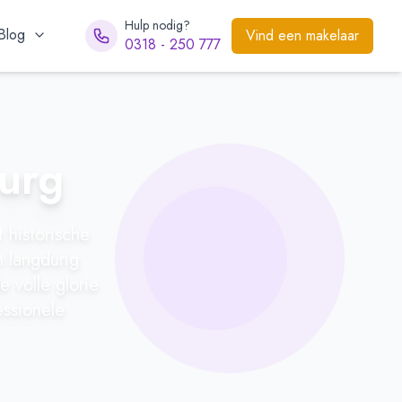
Hulp nodig?
Blog
Vind een makelaar
0318 - 250 777
Burg
 historische
 langdurig
e volle glorie
essionele