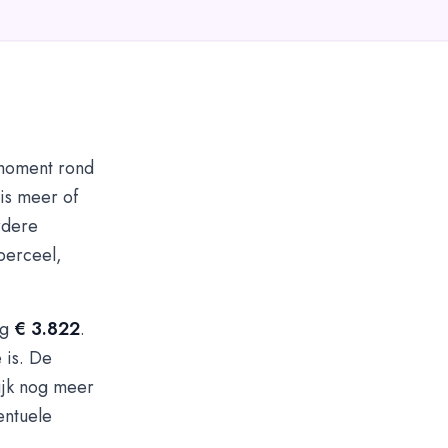
 moment rond
is meer of
rdere
 perceel,
rg
€ 3.822
.
 is. De
ijk nog meer
entuele