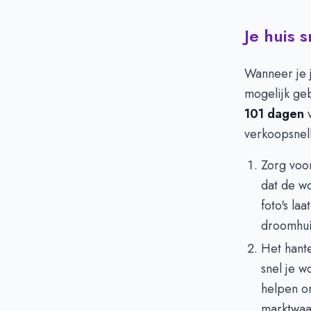
Je huis 
Wanneer je j
mogelijk ge
101 dagen
v
verkoopsnel
Zorg voo
dat de w
foto's la
droomhui
Het hant
snel je w
helpen om
marktwaar