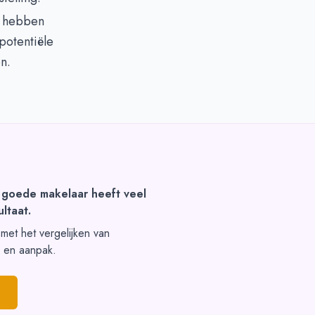
j hebben
potentiële
n.
 goede makelaar heeft veel
ltaat.
t met het vergelijken van
s en aanpak.