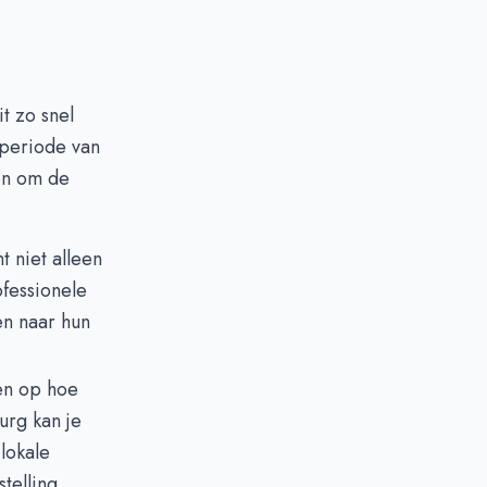
t zo snel
periode van
en om de
t niet alleen
fessionele
en naar hun
en op hoe
urg kan je
 lokale
telling.