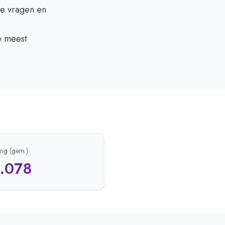
ze vragen en
e meest
ing (gem.)
1.078