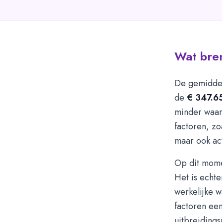
Wat bren
De gemiddel
de
€ 347.6
minder waar
factoren, zo
maar ook ac
Op dit mome
Het is echte
werkelijke w
factoren een
uitbreidings