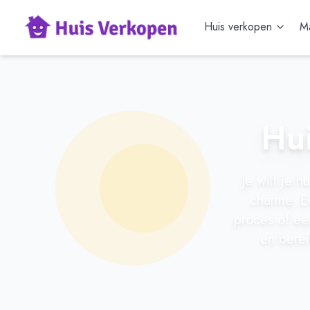
Huis verkopen
Ma
Hui
Je wilt je 
charme. E
proces of een
en berei