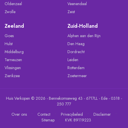
Oldenzaal
Veenendaal
Zwolle
Zeist
Zeeland
Zuid-Holland
Goes
Alphen aan den Rijn
Hulst
Den Haag
Middelburg
Dordrecht
Terneuzen
Leiden
Vlissingen
Rotterdam
Zierikzee
Zoetermeer
Huis Verkopen © 2026 - Bennekomseweg 43 - 6717LL - Ede - 0318 -
250 777
•
•
•
•
Over ons
Contact
Privacybeleid
Disclaimer
•
Sitemap
KVK 89119223