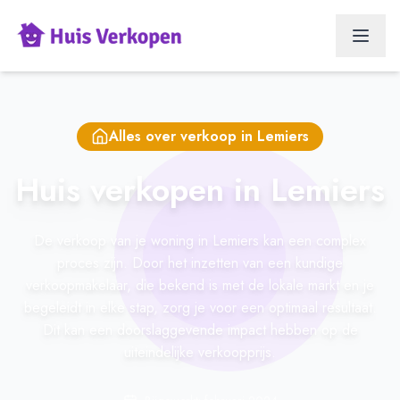
Alles over verkoop in
Lemiers
Huis verkopen in Lemiers
De verkoop van je woning in Lemiers kan een complex
proces zijn. Door het inzetten van een kundige
verkoopmakelaar, die bekend is met de lokale markt en je
begeleidt in elke stap, zorg je voor een optimaal resultaat.
Dit kan een doorslaggevende impact hebben op de
uiteindelijke verkoopprijs.