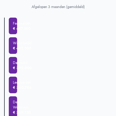
Afgelopen 3 maanden (gemiddeld)
Feanwâlden
€ 487.500
Wâlterswâld
€ 402.500
Damwâld
€ 392.000
Leeuwarden
€ 360.786
De
Westereen
€ 309.750