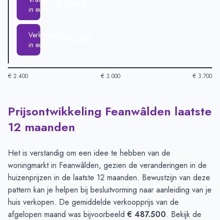
€ 3.585
in euro's
Verkoopprijs
€ 3.302
in euro's
€ 2.400
€ 3.000
€ 3.700
Prijsontwikkeling Feanwâlden laatste
Huizenprijzen in Feanwalden per m2
-
Afgelopen 3 maanden (p
Type
Bedra
12 maanden
Vraagprijs in euro's
€ 3.585
Verkoopprijs in euro's
€ 3.302
Het is verstandig om een idee te hebben van de
woningmarkt in Feanwâlden, gezien de veranderingen in de
huizenprijzen in de laatste 12 maanden. Bewustzijn van deze
pattern kan je helpen bij besluitvorming naar aanleiding van je
huis verkopen. De gemiddelde verkoopprijs van de
afgelopen maand was bijvoorbeeld
€ 487.500
. Bekijk de