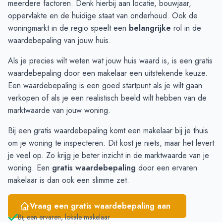
meerdere factoren. Denk hierbij aan locatie, bouwjaar,
Oktober
€ 403.800
€ 348.333
oppervlakte en de huidige staat van onderhoud. Ook de
November
€ 433.000
€ 454.987
woningmarkt in de regio speelt een
belangrijke
rol in de
December
€ 444.500
€ 472.128
waardebepaling van jouw huis.
Januari
€ 383.000
€ 480.816
Als je precies wilt weten wat jouw huis waard is, is een gratis
Februari
€ 435.000
€ 290.000
waardebepaling door een makelaar een uitstekende keuze.
Maart
€ 490.833
€ 495.000
Een
waardebepaling
is een goed startpunt als je wilt gaan
April
€ 516.500
€ 482.500
verkopen of als je een realistisch beeld wilt hebben van de
Mei
€ 517.375
€ 482.500
marktwaarde van jouw woning.
Juni
€ 529.625
€ 487.500
Bij een gratis waardebepaling komt een makelaar bij je thuis
om je woning te inspecteren. Dit kost je niets, maar het levert
je veel op. Zo krijg je beter inzicht in de marktwaarde van je
woning. Een
gratis waardebepaling
door een ervaren
makelaar is dan ook een slimme zet.
Vraag een gratis waardebepaling aan
Bij een ervaren, lokale makelaar