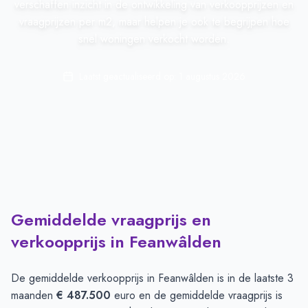
verschaffen inzicht in de ontwikkeling van verkoopprijzen en
vraagprijzen per m2, maar helpen je ook te begrijpen hoe
snel woningen verkocht worden.
Laatst geactualiseerd op:
1 augustus 2026
Gemiddelde vraagprijs en
verkoopprijs in Feanwâlden
De gemiddelde verkoopprijs in
Feanwâlden
is in de laatste 3
maanden
€ 487.500
euro en de gemiddelde vraagprijs is