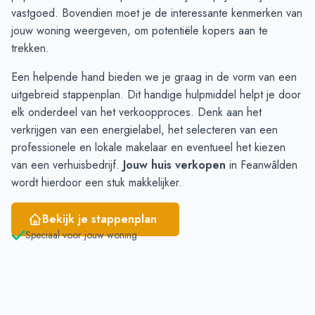
December
7
4
vastgoed. Bovendien moet je de interessante kenmerken van
Januari
6
3
jouw woning weergeven, om potentiële kopers aan te
Februari
1
2
trekken.
Maart
1
6
Een helpende hand bieden we je graag in de vorm van een
April
5
6
uitgebreid
stappenplan
. Dit handige hulpmiddel helpt je door
Mei
6
8
elk onderdeel van het verkoopproces. Denk aan het
Juni
8
8
verkrijgen van een energielabel, het selecteren van een
professionele en lokale makelaar en eventueel het kiezen
van een verhuisbedrijf.
Jouw huis verkopen
in Feanwâlden
wordt hierdoor een stuk makkelijker.
Bekijk je stappenplan
Speciaal voor jouw woning