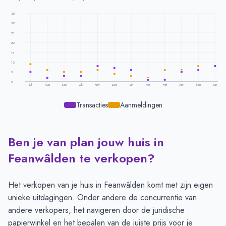
35
30
25
20
15
10
5
0
Jul
Aug
Sep
Okt
Nov
Dec
Jan
Feb
Mrt
Apr
Mei
Jun
Transacties
Aanmeldingen
Ben je van plan jouw huis in
Transacties en aanmeldingen per maand -
Feanwalden
Maand
Transacties
Aanmeldingen
Feanwâlden te verkopen?
Juli
5
9
Augustus
2
6
Het verkopen van je huis in Feanwâlden komt met zijn eigen
September
3
5
unieke uitdagingen. Onder andere de concurrentie van
Oktober
3
5
andere verkopers, het navigeren door de juridische
November
8
6
papierwinkel en het bepalen van de juiste prijs voor je