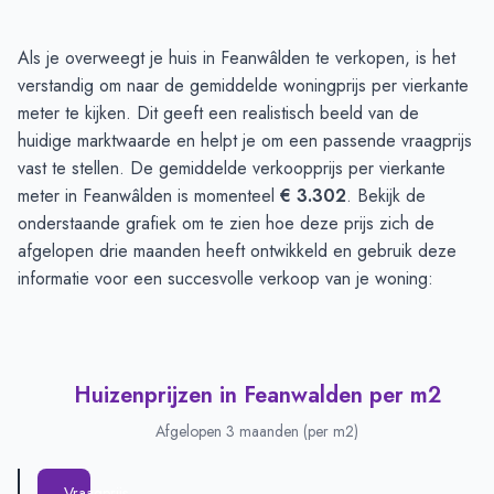
Huizenprijzen in Feanwalden
-
Afgelopen 3 maanden
Als je overweegt je huis in Feanwâlden te verkopen, is het
Type
Bedrag
verstandig om naar de gemiddelde woningprijs per vierkante
Vraagprijs in euro's
€ 529.625
meter te kijken. Dit geeft een realistisch beeld van de
Verkoopprijs in euro's
huidige marktwaarde en helpt je om een passende vraagprijs
€ 487.500
vast te stellen. De gemiddelde verkoopprijs per vierkante
meter in Feanwâlden is momenteel
€ 3.302
. Bekijk de
onderstaande grafiek om te zien hoe deze prijs zich de
afgelopen drie maanden heeft ontwikkeld en gebruik deze
informatie voor een succesvolle verkoop van je woning:
Huizenprijzen in Feanwalden per m2
Afgelopen 3 maanden (per m2)
Vraagprijs