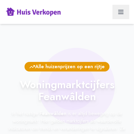
Alle huizenprijzen op een rijtje
Woningmarktcijfers
Feanwâlden
In het rustige
Feanwâlden
is er altijd beweging op de
woningmarkt. Hier gelden marktcijfers als waardevolle
indicatoren om trends en veranderingen te signaleren. Ze