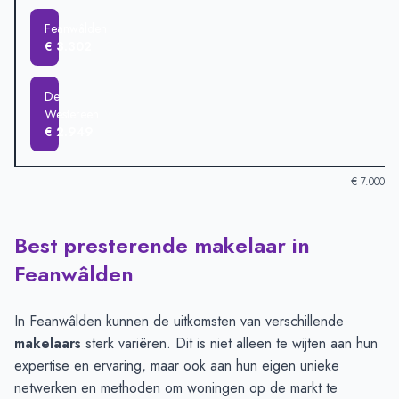
Feanwâlden
€ 3.302
De
Westereen
€ 2.949
€ 7.000
Best presterende makelaar in
Verkoopprijzen in andere plaatsen per m2
-
Afgelopen 3 maand
Plaats
Gemiddelde verkooppri
Feanwâlden
Wâlterswâld
€ 6.289
Damwâld
€ 4.215
In Feanwâlden kunnen de uitkomsten van verschillende
Leeuwarden
€ 3.409
makelaars
sterk variëren. Dit is niet alleen te wijten aan hun
Feanwâlden
€ 3.302
expertise en ervaring, maar ook aan hun eigen unieke
De Westereen
€ 2.949
netwerken en methoden om woningen op de markt te