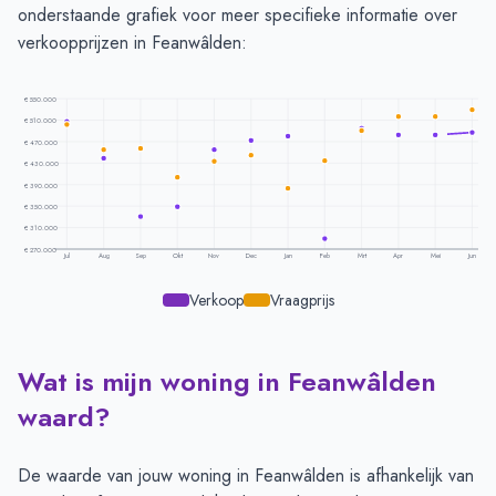
onderstaande grafiek voor meer specifieke informatie over
verkoopprijzen in Feanwâlden:
€ 550.000
€ 510.000
€ 470.000
€ 430.000
€ 390.000
€ 350.000
€ 310.000
€ 270.000
Jul
Aug
Sep
Okt
Nov
Dec
Jan
Feb
Mrt
Apr
Mei
Jun
Verkoop
Vraagprijs
Wat is mijn woning in Feanwâlden
Prijsontwikkeling per maand -
Feanwalden
Maand
Vraagprijs
Verkoopprijs
waard?
Juli
€ 501.888
€ 507.545
Augustus
€ 455.333
€ 438.863
De waarde van jouw woning in Feanwâlden is afhankelijk van
September
€ 457.600
€ 330.075