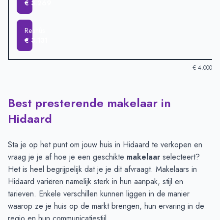
€ 3.269
Reahûs
€ 3.131
€ 4.000
Best presterende makelaar in
Verkoopprijzen in andere plaatsen per m2
-
Afgelopen 3 maand
Plaats
Gemiddelde verkoopprijs
Hidaard
Easterlittens
€ 3.269
Reahûs
€ 3.131
Sta je op het punt om jouw huis in Hidaard te verkopen en
vraag je je af hoe je een geschikte
makelaar
selecteert?
Het is heel begrijpelijk dat je je dit afvraagt. Makelaars in
Hidaard variëren namelijk sterk in hun aanpak, stijl en
tarieven. Enkele verschillen kunnen liggen in de manier
waarop ze je huis op de markt brengen, hun ervaring in de
regio en hun communicatiestijl.