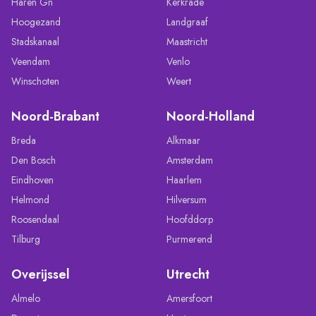
Haren Gn
Kerkrade
Hoogezand
Landgraaf
Stadskanaal
Maastricht
Veendam
Venlo
Winschoten
Weert
Noord-Brabant
Noord-Holland
Breda
Alkmaar
Den Bosch
Amsterdam
Eindhoven
Haarlem
Helmond
Hilversum
Roosendaal
Hoofddorp
Tilburg
Purmerend
Overijssel
Utrecht
Almelo
Amersfoort