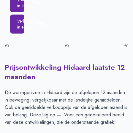
€0
in euro's
Verkoopprijs
€0
in euro's
€0
€0
€0
Prijsontwikkeling Hidaard laatste 12
Huizenprijzen in Hidaard per m2
-
Afgelopen 3 maanden (per 
Type
Bedrag
maanden
Vraagprijs in euro's
€0
Verkoopprijs in euro's
€0
De woningprijzen in Hidaard zijn de afgelopen 12 maanden
in beweging, vergelijkbaar met de landelijke gemiddelden.
Ook de gemiddelde verkoopprijs van de afgelopen maand is
van belang. Deze lag op
—
. Voor een gedetailleerd beeld
van deze ontwikkelingen, zie de onderstaande grafiek: