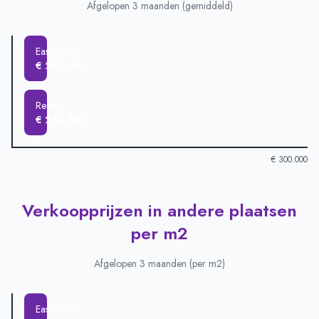
Afgelopen 3 maanden (gemiddeld)
Easterlittens
€ 261.500
Reahûs
€ 234.860
€ 300.000
Verkoopprijzen in andere plaatsen
Verkoopprijzen in andere plaatsen
-
Afgelopen 3 maanden (gem
Plaats
Gemiddelde verkoopprijs
per m2
Easterlittens
€ 261.500
Reahûs
€ 234.860
Afgelopen 3 maanden (per m2)
Easterlittens