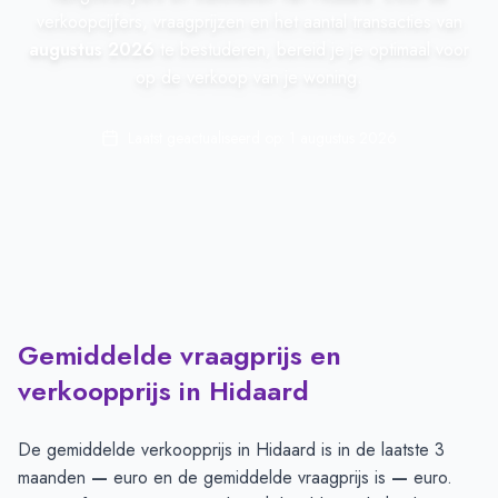
verkoopcijfers, vraagprijzen en het aantal transacties van
augustus 2026
te bestuderen, bereid je je optimaal voor
op de verkoop van je woning.
Laatst geactualiseerd op:
1 augustus 2026
Gemiddelde vraagprijs en
verkoopprijs in Hidaard
De gemiddelde verkoopprijs in
Hidaard
is in de laatste 3
maanden
—
euro en de gemiddelde vraagprijs is
—
euro.