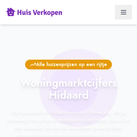
Alle huizenprijzen op een rijtje
Woningmarktcijfers
Hidaard
De huizenmarkt in Hidaard is volop in beweging. Als je
overweegt om je huis te verkopen in deze regio, dan is het
een aanrader om een blik te werpen op de recente
vastgoedcijfers en statistieken van Hidaard. Door de