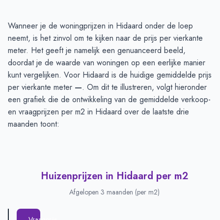
Huizenprijzen in Hidaard
-
Afgelopen 3 maanden
Wanneer je de woningprijzen in Hidaard onder de loep
Type
Bedrag
neemt, is het zinvol om te kijken naar de prijs per vierkante
Vraagprijs in euro's
€0
meter. Het geeft je namelijk een genuanceerd beeld,
Verkoopprijs in euro's
doordat je de waarde van woningen op een eerlijke manier
€0
kunt vergelijken. Voor Hidaard is de huidige gemiddelde prijs
per vierkante meter
—
. Om dit te illustreren, volgt hieronder
een grafiek die de ontwikkeling van de gemiddelde verkoop-
en vraagprijzen per m2 in Hidaard over de laatste drie
maanden toont:
Huizenprijzen in Hidaard per m2
Afgelopen 3 maanden (per m2)
Vraagprijs