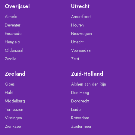
Overijssel
Utrecht
Almelo
Amersfoort
Deventer
Houten
Enschede
Nieuwegein
Hengelo
Utrecht
Oldenzaal
Veenendaal
Zwolle
Zeist
Zeeland
Zuid-Holland
Goes
Alphen aan den Rijn
Hulst
Den Haag
Middelburg
Dordrecht
Terneuzen
Leiden
Vlissingen
Rotterdam
Zierikzee
Zoetermeer