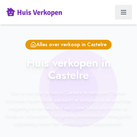
Alles over verkoop in
Castelre
Huis verkopen in
Castelre
Ben je van plan je huis in Castelre te verkopen? Bereik
potentiële kopers door aandacht te vestigen op de prachtige
omgeving en de nabijheid van zowel natuur als steden als
Breda en Antwerpen. Een goede presentatie en strategische
prijsstelling maken het verschil op de vastgoedmarkt.