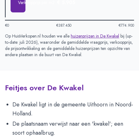
€ 5.905
Verkoopprijs per m2
€0
€387.450
€774.900
Op HuisVerkopen.nl houden we alle
huizenprijzen in
De Kwakel
bij (
up-
to-date: juli 2026
), waaronder de gemiddelde vraagprijs, verkoopprijs,
de prijsontwikkeling en de gemiddelde huizenprijzen ten opzichte van
andere plaatsen in de buurt van
De Kwakel
.
Feitjes over De Kwakel
De Kwakel ligt in de gemeente Uithoorn in Noord-
Holland.
De plaatsnaam verwijst naar een 'kwakel'; een
soort ophaalbrug.