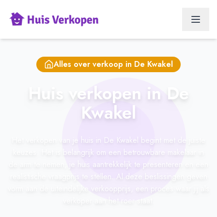
Alles over verkoop in
De Kwakel
Huis verkopen in De
Kwakel
Het verkopen van je huis in De Kwakel begint met de juiste
keuzes. Het is belangrijk om een betrouwbare makelaar in
de arm te nemen, je huis aantrekkelijk te presenteren en een
realistische vraagprijs te stellen. Al deze beslissingen geven
vorm aan de uiteindelijke verkoopprijs, een proces waar jij als
verkoper aan het roer staat.