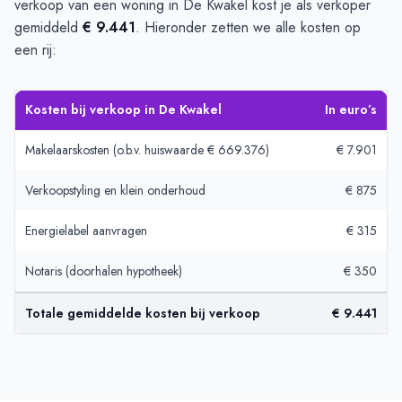
verkoop van een woning in De Kwakel kost je als verkoper
gemiddeld
€ 9.441
. Hieronder zetten we alle kosten op
een rij:
Kosten bij verkoop in De Kwakel
In euro’s
Makelaarskosten (o.b.v. huiswaarde € 669.376)
€ 7.901
Verkoopstyling en klein onderhoud
€ 875
Energielabel aanvragen
€ 315
Notaris (doorhalen hypotheek)
€ 350
Totale gemiddelde kosten bij verkoop
€ 9.441