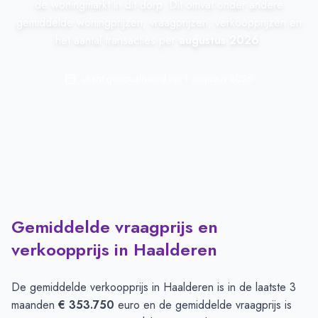
de woningmarkt in dit dorp. Dit omvat onder andere
gemiddelde woningprijzen, vraagprijzen, verkoopprijzen en
het aantal transacties per
augustus 2026
.
Laatst geactualiseerd op:
1 augustus 2026
Gemiddelde vraagprijs en
verkoopprijs in Haalderen
De gemiddelde verkoopprijs in
Haalderen
is in de laatste 3
maanden
€ 353.750
euro en de gemiddelde vraagprijs is