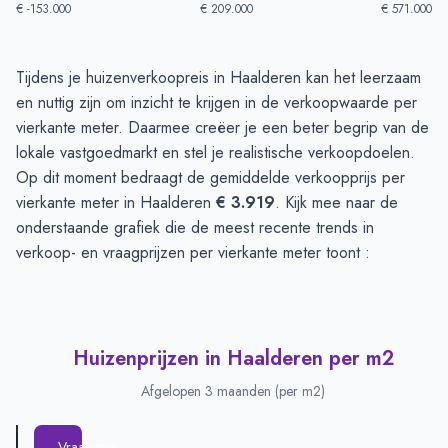
€ -153.000
€ 209.000
€ 571.000
Huizenprijzen in Haalderen
-
Afgelopen 3 maanden
Tijdens je huizenverkoopreis in Haalderen kan het leerzaam
Type
Bedrag
en nuttig zijn om inzicht te krijgen in de verkoopwaarde per
Vraagprijs in euro's
€ 521.000
vierkante meter. Daarmee creëer je een beter begrip van de
Verkoopprijs in euro's
lokale vastgoedmarkt en stel je realistische verkoopdoelen.
€ 353.750
Op dit moment bedraagt de gemiddelde verkoopprijs per
vierkante meter in Haalderen
€ 3.919
. Kijk mee naar de
onderstaande grafiek die de meest recente trends in
verkoop- en vraagprijzen per vierkante meter toont :
Huizenprijzen in Haalderen per m2
Afgelopen 3 maanden (per m2)
Vraagprijs