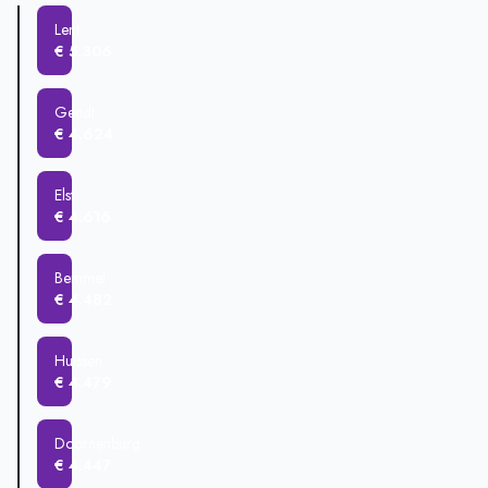
Elst
€ 523.255
Lent
Huissen
€ 522.954
€ 5.306
Gendt
€ 512.955
Haalderen
€ 353.750
Gendt
€ 4.624
Elst
€ 4.616
Bemmel
€ 4.482
Huissen
€ 4.479
Doornenburg
€ 4.447