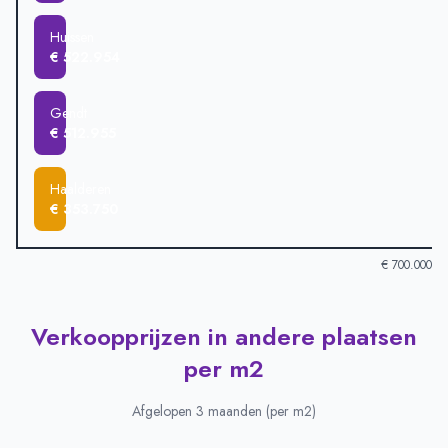
Huissen
€ 522.954
Gendt
€ 512.955
Haalderen
€ 353.750
€ 700.000
Verkoopprijzen in andere plaatsen
Verkoopprijzen in andere plaatsen
-
Afgelopen 3 maanden (gem
Plaats
Gemiddelde verkoopprijs
per m2
Doornenburg
€ 617.375
Lent
€ 603.387
Afgelopen 3 maanden (per m2)
Bemmel
€ 563.973