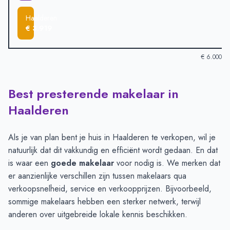
Haalderen
€ 3.919
€ 6.000
Best presterende makelaar in
Verkoopprijzen in andere plaatsen per m2
-
Afgelopen 3 maand
Plaats
Gemiddelde verkoopprij
Haalderen
Lent
€ 5.306
Gendt
€ 4.624
Als je van plan bent je huis in Haalderen te verkopen, wil je
Elst
€ 4.616
natuurlijk dat dit vakkundig en efficiënt wordt gedaan. En dat
Bemmel
€ 4.482
is waar een
goede makelaar
voor nodig is. We merken dat
Huissen
€ 4.479
er aanzienlijke verschillen zijn tussen makelaars qua
Doornenburg
€ 4.447
verkoopsnelheid, service en verkoopprijzen. Bijvoorbeeld,
Haalderen
€ 3.919
sommige makelaars hebben een sterker netwerk, terwijl
anderen over uitgebreide lokale kennis beschikken.