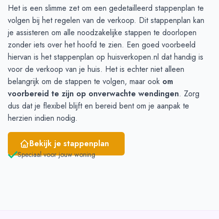
Het is een slimme zet om een gedetailleerd stappenplan te
Mei
4
4
volgen bij het regelen van de verkoop. Dit stappenplan kan
Juni
3
8
je assisteren om alle noodzakelijke stappen te doorlopen
zonder iets over het hoofd te zien. Een goed voorbeeld
hiervan is het
stappenplan
op huisverkopen.nl dat handig is
voor de verkoop van je huis. Het is echter niet alleen
belangrijk om de stappen te volgen, maar ook
om
voorbereid te zijn op onverwachte wendingen
. Zorg
dus dat je flexibel blijft en bereid bent om je aanpak te
herzien indien nodig.
Bekijk je stappenplan
Speciaal voor jouw woning