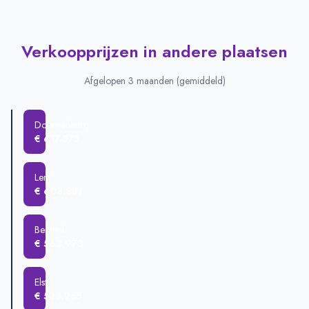
Verkoopprijzen in andere plaatsen
Afgelopen 3 maanden (gemiddeld)
Doornenburg
€ 617.375
Lent
€ 603.387
Bemmel
€ 563.973
Elst
€ 523.255