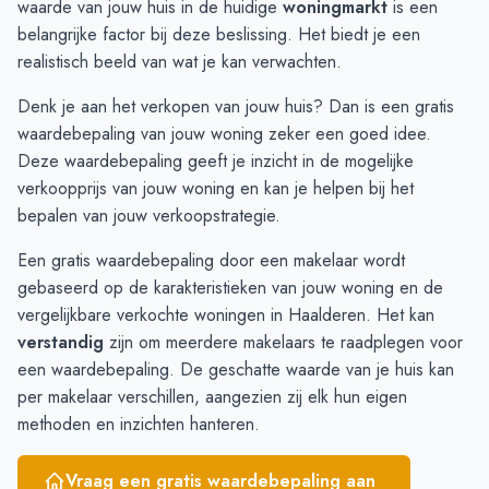
waarde van jouw huis in de huidige
woningmarkt
is een
December
€ 421.250
€ 476.018
belangrijke factor bij deze beslissing. Het biedt je een
Januari
€ 376.000
-
realistisch beeld van wat je kan verwachten.
Februari
€ 376.000
€ 450.546
Denk je aan het verkopen van jouw huis? Dan is een gratis
Maart
€ 358.000
€ 404.273
waardebepaling
van jouw woning zeker een goed idee.
April
€ 365.000
€ 379.011
Deze waardebepaling geeft je inzicht in de mogelijke
Mei
€ 415.000
€ 355.166
verkoopprijs van jouw woning en kan je helpen bij het
Juni
€ 521.000
€ 353.750
bepalen van jouw verkoopstrategie.
Een gratis waardebepaling door een makelaar wordt
gebaseerd op de karakteristieken van jouw woning en de
vergelijkbare verkochte woningen in Haalderen. Het kan
verstandig
zijn om meerdere makelaars te raadplegen voor
een waardebepaling. De geschatte waarde van je huis kan
per makelaar verschillen, aangezien zij elk hun eigen
methoden en inzichten hanteren.
Vraag een gratis waardebepaling aan