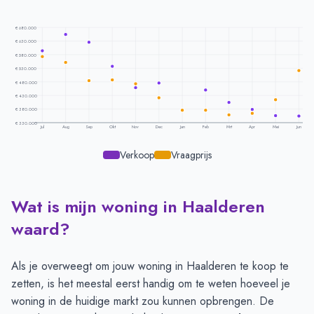
€ 680.000
€ 630.000
€ 580.000
€ 530.000
€ 480.000
€ 430.000
€ 380.000
€ 330.000
Jul
Aug
Sep
Okt
Nov
Dec
Jan
Feb
Mrt
Apr
Mei
Jun
Verkoop
Vraagprijs
Wat is mijn woning in Haalderen
Prijsontwikkeling per maand -
Haalderen
Maand
Vraagprijs
Verkoopprijs
waard?
Juli
€ 573.083
€ 594.375
Augustus
€ 551.333
€ 654.583
Als je overweegt om jouw woning in Haalderen te koop te
September
€ 483.900
€ 625.498
zetten, is het meestal eerst handig om te weten hoeveel je
Oktober
€ 486.583
€ 537.315
woning in de huidige markt zou kunnen opbrengen. De
November
€ 472.500
€ 458.087