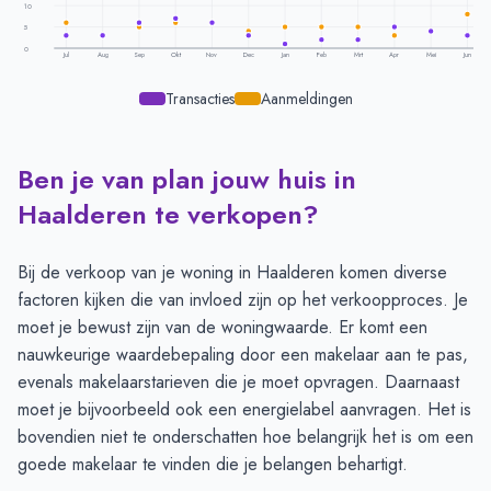
10
5
0
Jul
Aug
Sep
Okt
Nov
Dec
Jan
Feb
Mrt
Apr
Mei
Jun
Transacties
Aanmeldingen
Ben je van plan jouw huis in
Transacties en aanmeldingen per maand -
Haalderen
Maand
Transacties
Aanmeldingen
Haalderen te verkopen?
Juli
3
6
Augustus
3
3
Bij de verkoop van je woning in Haalderen komen diverse
September
6
5
factoren kijken die van invloed zijn op het verkoopproces. Je
Oktober
7
6
moet je bewust zijn van de woningwaarde. Er komt een
November
6
6
nauwkeurige
waardebepaling
door een makelaar aan te pas,
December
3
4
evenals
makelaarstarieven
die je moet opvragen. Daarnaast
Januari
1
5
moet je bijvoorbeeld ook een
energielabel
aanvragen. Het is
Februari
2
5
bovendien niet te onderschatten hoe belangrijk het is om
een
Maart
2
5
goede makelaar
te vinden die je belangen behartigt.
April
5
3