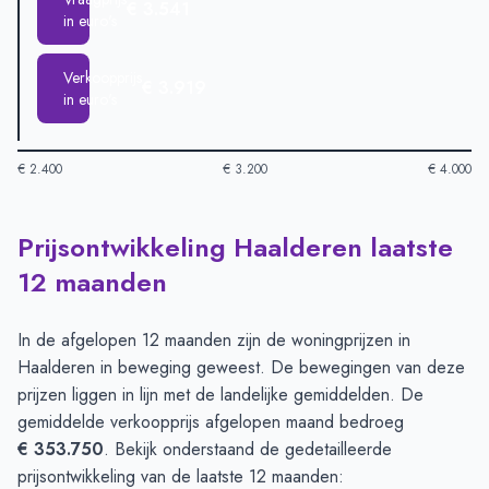
€ 3.541
in euro's
Verkoopprijs
€ 3.919
in euro's
€ 2.400
€ 3.200
€ 4.000
Prijsontwikkeling Haalderen laatste
Huizenprijzen in Haalderen per m2
-
Afgelopen 3 maanden (pe
Type
Bedrag
12 maanden
Vraagprijs in euro's
€ 3.541
Verkoopprijs in euro's
€ 3.919
In de afgelopen 12 maanden zijn de woningprijzen in
Haalderen in beweging geweest. De bewegingen van deze
prijzen liggen in lijn met de landelijke gemiddelden. De
gemiddelde verkoopprijs afgelopen maand bedroeg
€ 353.750
. Bekijk onderstaand de gedetailleerde
prijsontwikkeling van de laatste 12 maanden: