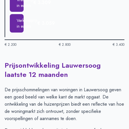
€ 3.309
in euro's
Verkoopprijs
€ 3.059
in euro's
€ 2.200
€ 2.800
€ 3.400
Prijsontwikkeling Lauwersoog
Huizenprijzen in Lauwersoog per m2
-
Afgelopen 3 maanden (
Type
Bedra
laatste 12 maanden
Vraagprijs in euro's
€ 3.309
Verkoopprijs in euro's
€ 3.059
De prijsschommelingen van woningen in Lauwersoog geven
een goed beeld van welke kant de markt opgaat. De
ontwikkeling van de huizenprijzen biedt een reflectie van hoe
de woningmarkt zich ontvouwt, zonder specifieke
voorspellingen of aannames te doen.