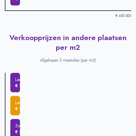
€ 400.000
Verkoopprijzen in andere plaatsen
Verkoopprijzen in andere plaatsen
-
Afgelopen 3 maanden (gem
Plaats
Gemiddelde verkoopprijs
per m2
Leens
€ 353.000
Lauwersoog
€ 218.500
Afgelopen 3 maanden (per m2)
Zoutkamp
€ 191.777
Leens
€ 3.752
Lauwersoog
€ 3.059
Zoutkamp
€ 2.339