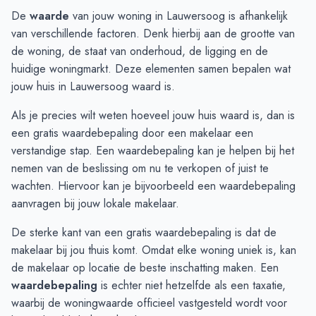
Augustus
€ 289.928
€ 250.062
De
waarde
van jouw woning in Lauwersoog is afhankelijk
September
€ 236.166
€ 267.600
van verschillende factoren. Denk hierbij aan de grootte van
Oktober
€ 245.500
€ 307.166
de woning, de staat van onderhoud, de ligging en de
November
€ 227.666
€ 223.833
huidige woningmarkt. Deze elementen samen bepalen wat
December
€ 206.000
€ 251.250
jouw huis in Lauwersoog waard is.
Januari
€ 205.250
€ 192.500
Als je precies wilt weten hoeveel jouw huis waard is, dan is
Februari
€ 196.500
€ 190.000
een gratis waardebepaling door een makelaar een
Maart
€ 1.580.000
€ 190.000
verstandige stap. Een waardebepaling kan je helpen bij het
April
€ 759.800
€ 207.500
nemen van de beslissing om nu te verkopen of juist te
Mei
€ 529.100
€ 209.000
wachten. Hiervoor kan je bijvoorbeeld een
waardebepaling
Juni
€ 258.444
€ 218.500
aanvragen
bij jouw lokale makelaar.
De sterke kant van een gratis waardebepaling is dat de
makelaar bij jou thuis komt. Omdat elke woning uniek is, kan
de makelaar op locatie de beste inschatting maken. Een
waardebepaling
is echter niet hetzelfde als een taxatie,
waarbij de woningwaarde officieel vastgesteld wordt voor