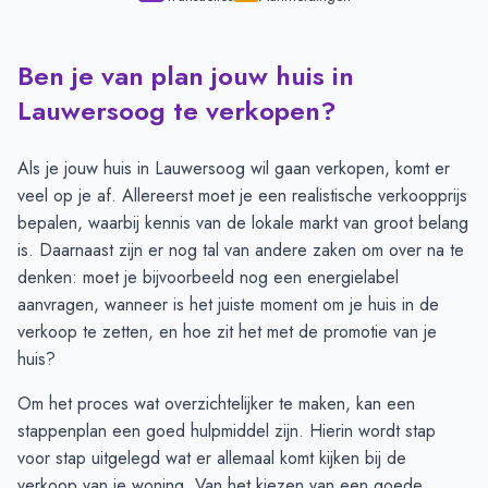
Ben je van plan jouw huis in
Transacties en aanmeldingen per maand -
Lauwersoog
Maand
Transacties
Aanmeldingen
Lauwersoog te verkopen?
Juli
11
10
Augustus
10
7
Als je jouw huis in Lauwersoog wil gaan verkopen, komt er
September
5
6
veel op je af. Allereerst moet je een realistische verkoopprijs
Oktober
4
4
bepalen, waarbij kennis van de lokale markt van groot belang
November
4
6
is. Daarnaast zijn er nog tal van andere zaken om over na te
December
3
5
denken: moet je bijvoorbeeld nog een energielabel
Januari
2
4
aanvragen, wanneer is het juiste moment om je huis in de
Februari
1
2
verkoop te zetten, en hoe zit het met de promotie van je
Maart
2
2
huis?
April
2
5
Om het proces wat overzichtelijker te maken, kan een
Mei
3
10
stappenplan
een goed hulpmiddel zijn. Hierin wordt stap
Juni
3
9
voor stap uitgelegd wat er allemaal komt kijken bij de
verkoop van je woning. Van het kiezen van een goede