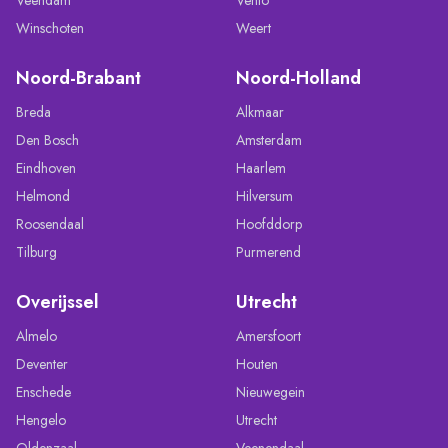
Winschoten
Weert
Noord-Brabant
Noord-Holland
Breda
Alkmaar
Den Bosch
Amsterdam
Eindhoven
Haarlem
Helmond
Hilversum
Roosendaal
Hoofddorp
Tilburg
Purmerend
Overijssel
Utrecht
Almelo
Amersfoort
Deventer
Houten
Enschede
Nieuwegein
Hengelo
Utrecht
Oldenzaal
Veenendaal