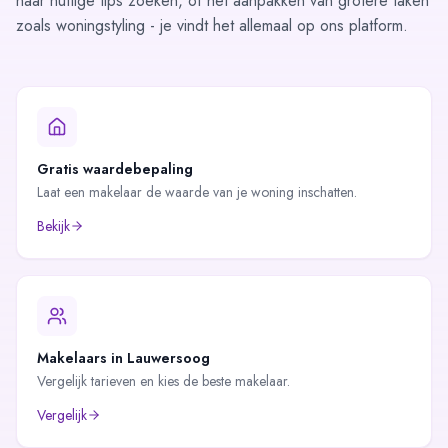
naar nuttige
tips
zoeken, of het aanpakken van grotere taken
zoals woningstyling - je vindt het allemaal op ons platform.
Gratis waardebepaling
Laat een makelaar de waarde van je woning inschatten.
Bekijk
Makelaars in
Lauwersoog
Vergelijk tarieven en kies de beste makelaar.
Vergelijk