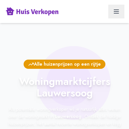
Alle huizenprijzen op een rijtje
Woningmarktcijfers
Lauwersoog
Als potentiële woningverkoper wil je natuurlijk alles weten
over de woningmarkt in
Lauwersoog
. Ontdek de huidige
huizenprijzen, het aantal recente woningverkopen en krijg