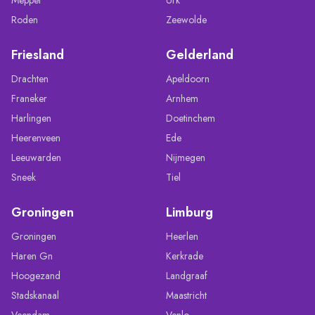
Roden
Zeewolde
Friesland
Gelderland
Drachten
Apeldoorn
Franeker
Arnhem
Harlingen
Doetinchem
Heerenveen
Ede
Leeuwarden
Nijmegen
Sneek
Tiel
Groningen
Limburg
Groningen
Heerlen
Haren Gn
Kerkrade
Hoogezand
Landgraaf
Stadskanaal
Maastricht
Veendam
Venlo