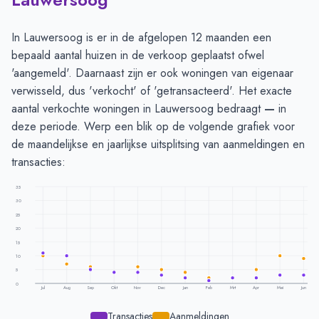
In Lauwersoog is er in de afgelopen 12 maanden een
bepaald aantal huizen in de verkoop geplaatst ofwel
'aangemeld'. Daarnaast zijn er ook woningen van eigenaar
verwisseld, dus 'verkocht' of 'getransacteerd'. Het exacte
aantal verkochte woningen in Lauwersoog bedraagt
—
in
deze periode. Werp een blik op de volgende grafiek voor
de maandelijkse en jaarlijkse uitsplitsing van aanmeldingen en
transacties:
35
30
25
20
15
10
5
0
Jul
Aug
Sep
Okt
Nov
Dec
Jan
Feb
Mrt
Apr
Mei
Jun
Transacties
Aanmeldingen