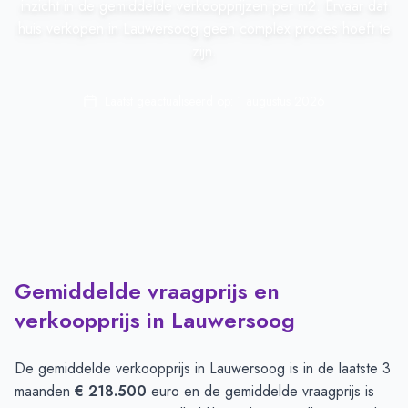
inzicht in de gemiddelde verkoopprijzen per m2. Ervaar dat
huis verkopen in Lauwersoog geen complex proces hoeft te
zijn.
Laatst geactualiseerd op:
1 augustus 2026
Gemiddelde vraagprijs en
verkoopprijs in Lauwersoog
De gemiddelde verkoopprijs in
Lauwersoog
is in de laatste 3
maanden
€ 218.500
euro en de gemiddelde vraagprijs is