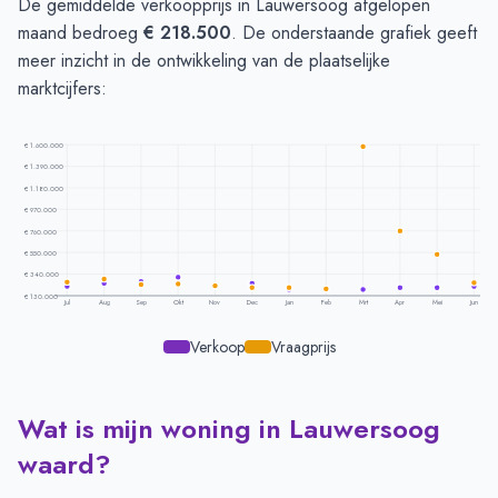
De gemiddelde verkoopprijs in Lauwersoog afgelopen
maand bedroeg
€ 218.500
. De onderstaande grafiek geeft
meer inzicht in de ontwikkeling van de plaatselijke
marktcijfers:
€ 1.600.000
€ 1.390.000
€ 1.180.000
€ 970.000
€ 760.000
€ 550.000
€ 340.000
€ 130.000
Jul
Aug
Sep
Okt
Nov
Dec
Jan
Feb
Mrt
Apr
Mei
Jun
Verkoop
Vraagprijs
Wat is mijn woning in Lauwersoog
Prijsontwikkeling per maand -
Lauwersoog
Maand
Vraagprijs
Verkoopprijs
waard?
Juli
€ 259.400
€ 222.214