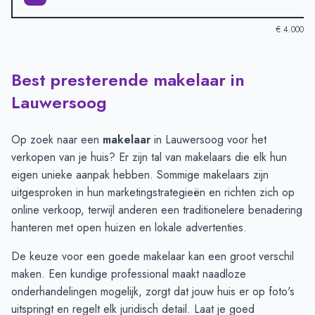
€ 4.000
Best presterende makelaar in
Verkoopprijzen in andere plaatsen per m2
-
Afgelopen 3 maand
Plaats
Gemiddelde verkoopprijs
Lauwersoog
Leens
€ 3.752
Lauwersoog
€ 3.059
Op zoek naar een
makelaar
in Lauwersoog voor het
Zoutkamp
€ 2.339
verkopen van je huis? Er zijn tal van makelaars die elk hun
eigen unieke aanpak hebben. Sommige makelaars zijn
uitgesproken in hun marketingstrategieën en richten zich op
online verkoop, terwijl anderen een traditionelere benadering
hanteren met open huizen en lokale advertenties.
De keuze voor een goede makelaar kan een groot verschil
maken. Een kundige professional maakt naadloze
onderhandelingen mogelijk, zorgt dat jouw huis er op foto's
uitspringt en regelt elk juridisch detail. Laat je goed