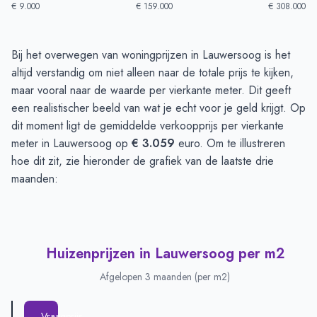
€ 9.000
€ 159.000
€ 308.000
Huizenprijzen in Lauwersoog
-
Afgelopen 3 maanden
Bij het overwegen van woningprijzen in Lauwersoog is het
Type
Bedrag
altijd verstandig om niet alleen naar de totale prijs te kijken,
Vraagprijs in euro's
€ 258.444
maar vooral naar de waarde per vierkante meter. Dit geeft
Verkoopprijs in euro's
een realistischer beeld van wat je echt voor je geld krijgt. Op
€ 218.500
dit moment ligt de gemiddelde verkoopprijs per vierkante
meter in Lauwersoog op
€ 3.059
euro. Om te illustreren
hoe dit zit, zie hieronder de grafiek van de laatste drie
maanden:
Huizenprijzen in Lauwersoog per m2
Afgelopen 3 maanden (per m2)
Vraagprijs