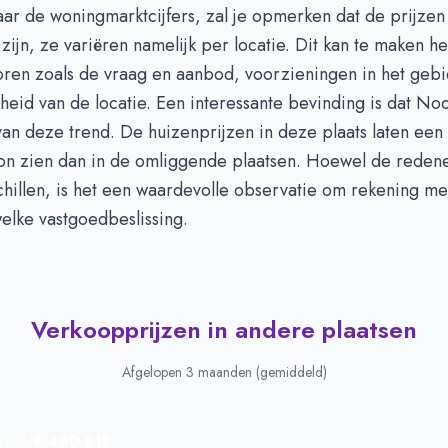
 naar de woningmarktcijfers, zal je opmerken dat de prijze
 zijn, ze variëren namelijk per locatie. Dit kan te maken 
toren zoals de vraag en aanbod, voorzieningen in het geb
kheid van de locatie. Een interessante bevinding is dat N
t van deze trend. De huizenprijzen in deze plaats laten een
on zien dan in de omliggende plaatsen. Hoewel de reden
chillen, is het een waardevolle observatie om rekening m
elke vastgoedbeslissing.
Verkoopprijzen in andere plaatsen
Afgelopen 3 maanden (gemiddeld)
rspel
€ 480.818