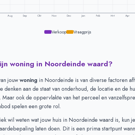
Aug
Sep
Okt
Nov
Dec
Jan
Feb
Mrt
Apr
Verkoop
Vraagprijs
mijn woning in Noordeinde waard?
ling per maand -
Noordeinde
Vraagprijs
Verkoopprijs
-
van jouw
woning
in Noordeinde is van diverse factoren afh
-
je denken aan de staat van onderhoud, de locatie en de h
-
. Maar ook de oppervlakte van het perceel en vanzelfspr
-
nbod spelen een grote rol.
-
-
fiek wil weten wat jouw huis in Noordeinde waard is, kun j
-
aardebepaling laten doen. Dit is een prima startpunt wann
-