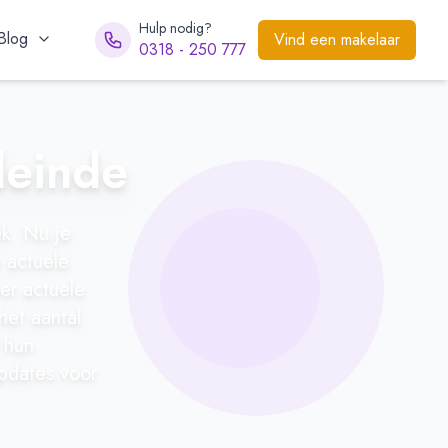
Hulp nodig?
Blog
Vind een makelaar
0318 - 250 777
deinde
k. Nu je
e actuele
ver actuele
het aantal
 hun
updates voor