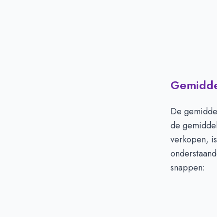
Gemiddel
De gemiddel
de gemiddel
verkopen, is
onderstaande
snappen: