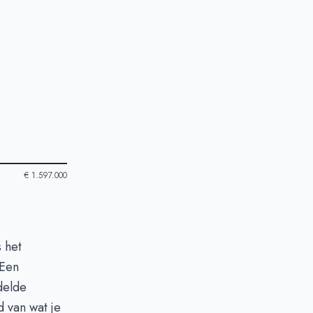
€ 1.597.000
 het
 Een
delde
d van wat je