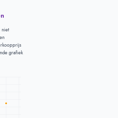
en
 niet
zen
rkoopprijs
nde grafiek