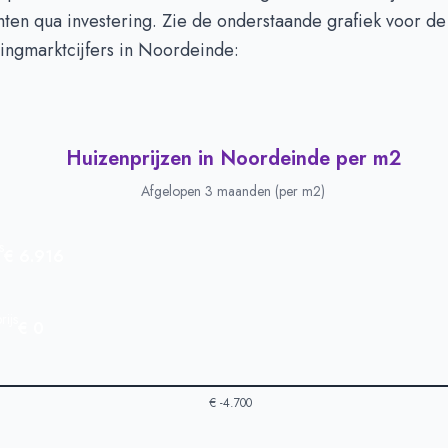
hten qua investering. Zie de onderstaande grafiek voor d
ingmarktcijfers in Noordeinde:
Huizenprijzen in Noordeinde per m2
Afgelopen 3 maanden (per m2)
s
€ 6.916
ijs
€ 0
€ -4.700