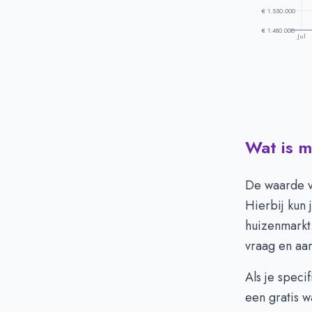
€ 1.550.000
€ 1.480.000
Jul
Wat is 
Prijsontwikke
Maand
Juli
-
De waarde 
Augustus
-
Hierbij kun 
September
-
huizenmarkt
Oktober
-
vraag en aa
November
-
December
-
Als je speci
Januari
-
een gratis w
Februari
-