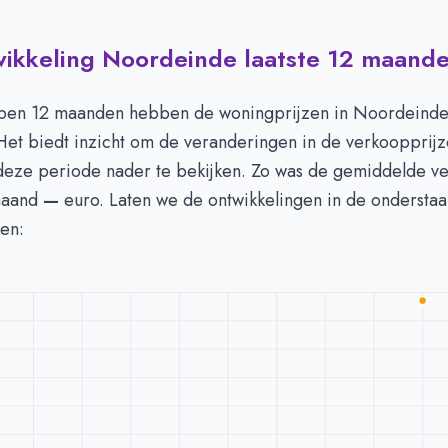
wikkeling Noordeinde laatste 12 maand
 in Noordeinde per m2
-
Afgelopen 3 maanden (per m2)
Type
Bedrag
euro's
€ 6.916
open 12 maanden hebben de woningprijzen in Noordeinde
n euro's
€ 0
 Het biedt inzicht om de veranderingen in de verkoopprij
eze periode nader te bekijken. Zo was de gemiddelde ve
maand
—
euro. Laten we de ontwikkelingen in de onderstaa
en: