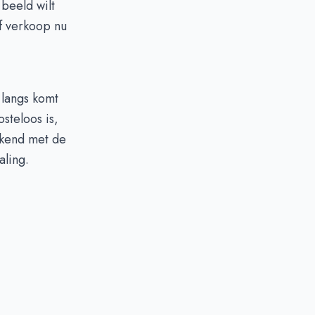
beeld wilt
f verkoop nu
 langs komt
steloos is,
ekend met de
aling.