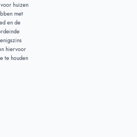
n voor huizen
hebben met
ied en de
oordeinde
 enigszins
en hiervoor
ee te houden