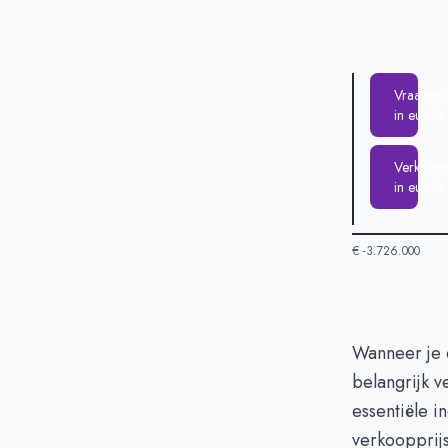
Vraagprij
in euro's
Verkooppr
in euro's
€ -3.726.000
Huizenprijzen
Wanneer je 
belangrijk v
Vraagprijs in 
essentiële i
Verkoopprijs i
verkoopprij