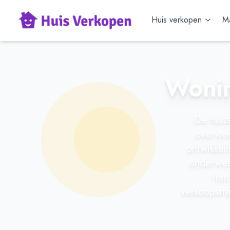
Huis verkopen
Ma
Wonin
De huiz
overweeg
ontwikkeli
onderwerp
tra
verkoopstra