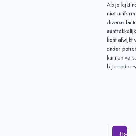
Als je kijkt
niet uniform
diverse fac
aantrekkelij
licht afwijk
ander patro
kunnen vers
bij eender w
Hoogka