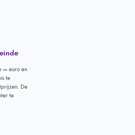
deinde
en
—
euro en
is te
tprijzen. De
ter te