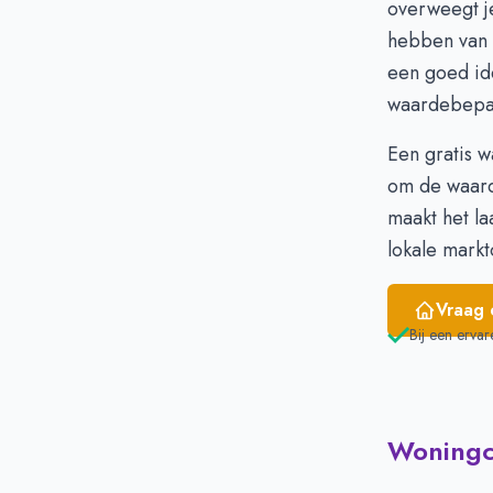
overweegt je
Maart
-
hebben van 
April
€
een goed id
Mei
€
waardebepa
Juni
€
Een gratis 
om de waarde
maakt het l
lokale mark
Vraag 
Bij een ervar
Woningci