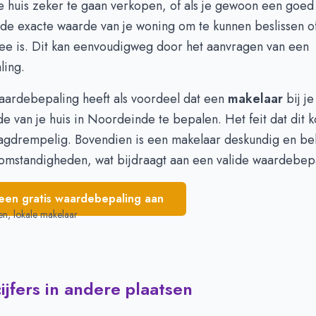
 huis zeker te gaan verkopen, of als je gewoon een goed 
-
de exacte waarde van je woning om te kunnen beslissen o
 1.950.000
-
ee is. Dit kan eenvoudigweg door het
aanvragen van een
 1.725.000
-
ling
.
 1.546.666
-
waardebepaling heeft als voordeel dat een
makelaar
bij je
 van je huis in Noordeinde te bepalen. Het feit dat dit ko
aagdrempelig. Bovendien is een makelaar deskundig en b
tomstandigheden, wat bijdraagt aan een valide waardebep
een gratis waardebepaling aan
en, lokale makelaar
jfers in andere plaatsen