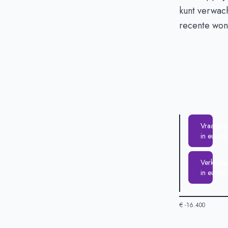
kunt verwac
recente won
Vraagprij
in euro's
Verkooppr
in euro's
€ -16.400