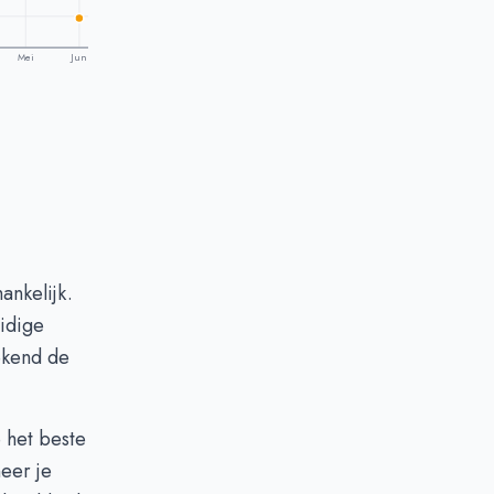
Mei
Jun
ankelijk.
uidige
ekend de
e het beste
eer je