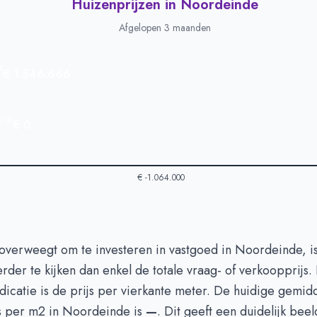
Huizenprijzen in Noordeinde
Afgelopen 3 maanden
s
€ 1.546.666
ijs
€ 0
€ -1.064.000
 in Noordeinde
-
Afgelopen 3 maanden
overweegt om te investeren in vastgoed in Noordeinde, is
Type
Bedrag
erder te kijken dan enkel de totale vraag- of verkoopprijs.
euro's
€ 1.546.666
ndicatie is de prijs per vierkante meter. De huidige gemid
n euro's
€ 0
s per m2 in Noordeinde is
—
. Dit geeft een duidelijk beel