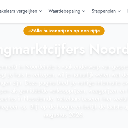
kelaars vergelijken
Waardebepaling
Stappenplan
Alle huizenprijzen op een rijtje
gmarktcijfers Noor
enmarkt in Noordeinde is vaak onderwerp van gespre
t je huis te verkopen, wil je natuurlijk weten wat d
ngen zijn. Deze pagina biedt je nuttige informatie o
en als gemiddelde verkoopprijzen, vraagprijzen en 
nsacties in Noordeinde. Makelaars baseren hier veelal
tegieën op. Blijf op de hoogte en bekijk de laatste 
augustus 2026
.