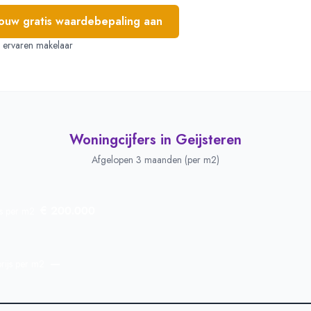
jouw gratis waardebepaling aan
e, ervaren makelaar
Woningcijfers in
Geijsteren
Afgelopen 3 maanden (per m2)
€ 200.000
js per m2
—
rijs per m2