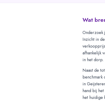
Wat bren
Onderzoek j
Inzicht in d
verkoopprij
afhankelijk 
in het dorp.
Naast de tot
benchmark o
in Geijster
hand bij het
het huidige 