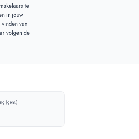
makelaars te
en in jouw
t vinden van
ier volgen de
ing (gem.)