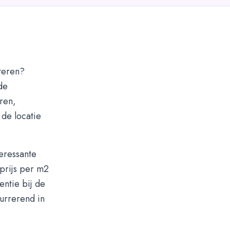
teren?
de
ren,
 de locatie
teressante
prijs per m2
entie bij de
currerend in