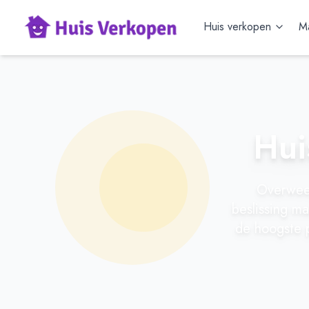
Huis verkopen
Ma
Hui
Overweeg
beslissing m
de hoogste p