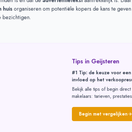
inden is en dat de
advertentietekst
aantrekkelijk is. Daar
 huis
organiseren om potentiële kopers de kans te geve
e bezichtigen.
Tips in
Geijsteren
#1 Tip: de keuze voor een
invloed op het verkoopresu
Bekijk alle tips of begin direc
makelaars: tarieven, prestatie
Begin met vergelijken