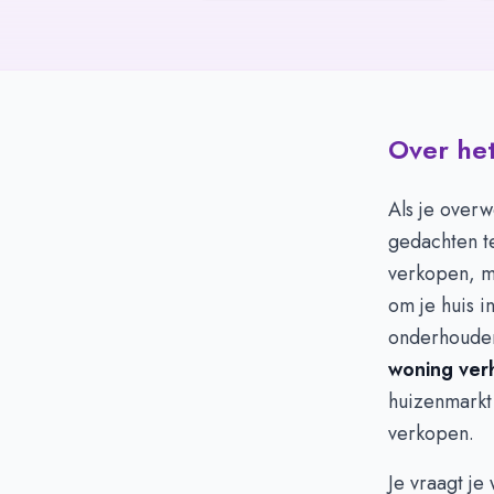
Over het
Als je overw
gedachten te
verkopen, ma
om je huis i
onderhouden
woning ver
huizenmarkt 
verkopen.
Je vraagt je