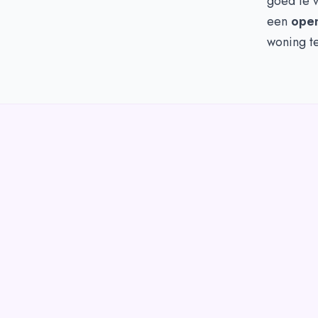
goed te v
een
open
woning t