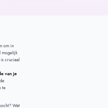
en om in
l mogelijk
is cruciaal
e van je
 de
 te
rkocht? Wat