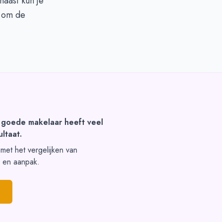
naast kun je
n om de
 goede makelaar heeft veel
ltaat.
t met het vergelijken van
s en aanpak.