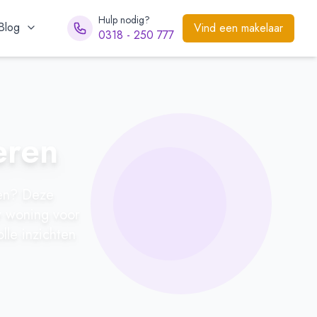
Hulp nodig?
Blog
Vind een makelaar
0318 - 250 777
eren
pen? Deze
w woning voor
lle inzichten