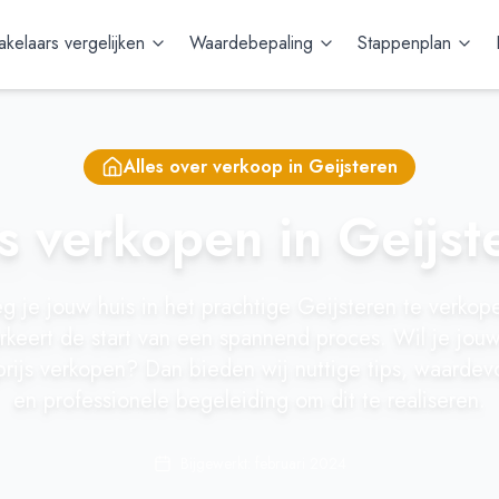
kelaars vergelijken
Waardebepaling
Stappenplan
Alles over verkoop in
Geijsteren
s verkopen in Geijst
 je jouw huis in het prachtige Geijsteren te verko
arkeert de start van een spannend proces. Wil je jou
rijs verkopen? Dan bieden wij nuttige tips, waardevo
en professionele begeleiding om dit te realiseren.
Bijgewerkt: februari 2024