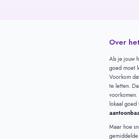
Over het
Als je jouw 
goed moet le
Voorkom dat 
te letten. D
voorkomen. 
lokaal goed 
aantoonbaa
Maar hoe sn
gemiddelde 