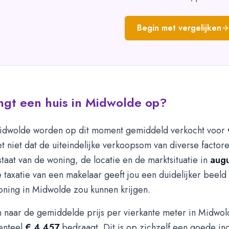
Begin met vergelijken
ngt een huis in Midwolde op?
idwolde worden op dit moment gemiddeld verkocht voor
 niet dat de uiteindelijke verkoopsom van diverse factore
 staat van de woning, de locatie en de marktsituatie in
aug
 taxatie van een makelaar geeft jou een duidelijker beeld 
oning in Midwolde zou kunnen krijgen.
n naar de gemiddelde prijs per vierkante meter in Midwol
enteel
€ 4.457
bedraagt. Dit is op zichzelf een goede in