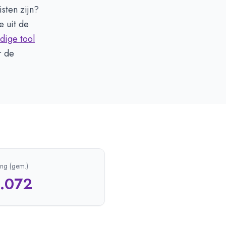
isten zijn?
 uit de
dige tool
r de
ing (gem.)
1.072