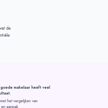
wat de
ntiële
 goede makelaar heeft veel
ltaat.
t met het vergelijken van
s en aanpak.