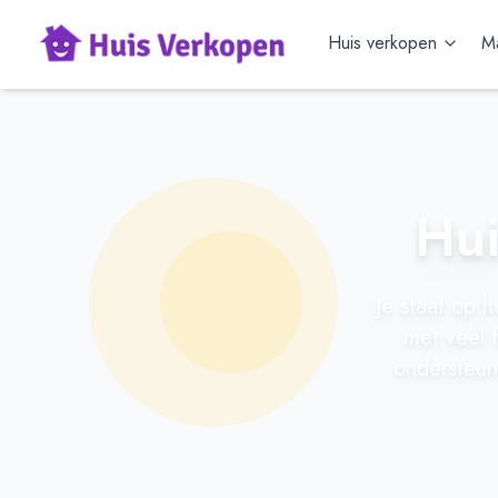
Huis verkopen
Ma
Hui
Je staat op 
met veel 
ondersteun