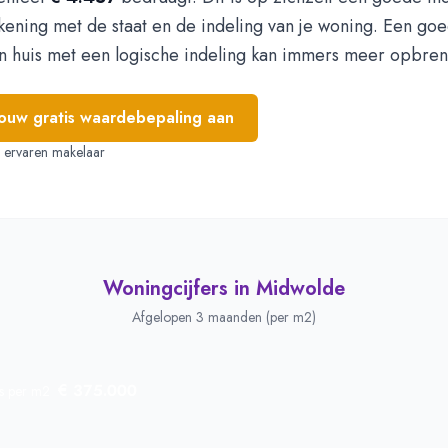
kening met de staat en de indeling van je woning. Een go
 huis met een logische indeling kan immers meer opbre
jouw gratis waardebepaling aan
e, ervaren makelaar
Woningcijfers in
Midwolde
Afgelopen 3 maanden (per m2)
€ 375.000
js per m2