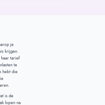
aarop je
is krijgen.
haar tarief
nlasten te
k hebt die
ie
eren.
at is de
ak lopen na