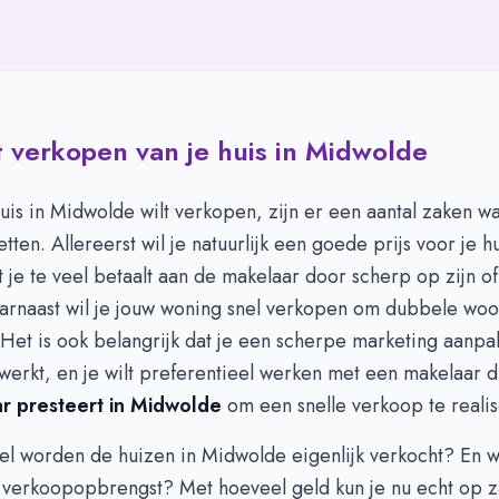
 verkopen van je huis in Midwolde
huis in Midwolde wilt verkopen, zijn er een aantal zaken w
tten. Allereerst wil je natuurlijk een goede prijs voor je hu
je te veel betaalt aan de makelaar door scherp op zijn of 
aarnaast wil je jouw woning snel verkopen om dubbele woo
Het is ook belangrijk dat je een scherpe marketing aanpa
werkt, en je wilt preferentieel werken met een makelaar d
r presteert in Midwolde
om een snelle verkoop te realis
el worden de huizen in Midwolde eigenlijk verkocht? En w
verkoopopbrengst? Met hoeveel geld kun je nu echt op z