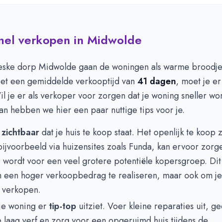
snel verkopen in Midwolde
oreske dorp Midwolde gaan de woningen als warme broodje
et een gemiddelde verkooptijd van
41 dagen
, moet je er 
il je er als verkoper voor zorgen dat je woning sneller wo
n hebben we hier een paar nuttige tips voor je.
t
zichtbaar
dat je huis te koop staat. Het openlijk te koop z
ijvoorbeeld via huizensites zoals Funda, kan ervoor zorge
 wordt voor een veel grotere potentiële kopersgroep. Dit 
m een hoger verkoopbedrag te realiseren, maar ook om j
e verkopen.
 je woning er
tip-top
uitziet. Voer kleine reparaties uit, g
e laag verf en zorg voor een opgeruimd huis tijdens de