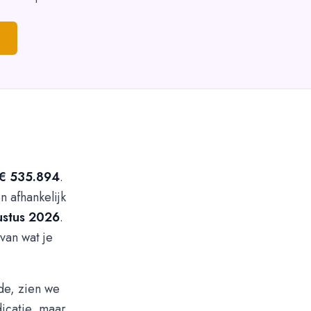
€ 535.894
.
n afhankelijk
ustus 2026
.
van wat je
de, zien we
dicatie, maar