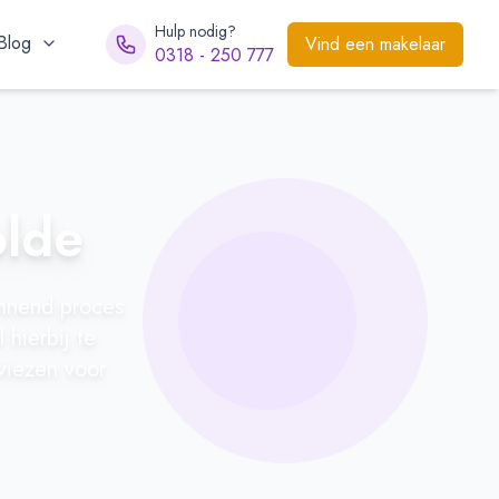
Hulp nodig?
Blog
Vind een makelaar
0318 - 250 777
olde
annend proces
hierbij te
viezen voor