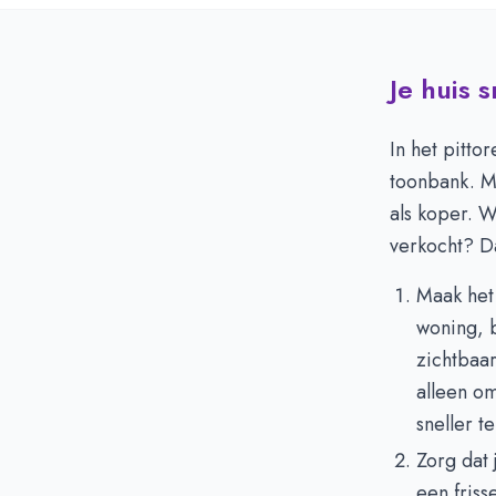
Je huis 
In het pitt
toonbank. M
als koper. W
verkocht? Da
Maak he
woning, b
zichtbaar
alleen o
sneller t
Zorg dat
een friss