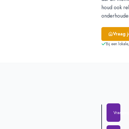
houd ook re
onderhouden
Vraag 
Bij een lokal
Vraagpri