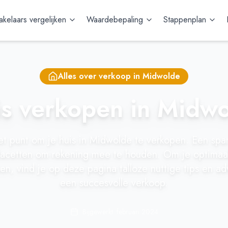
kelaars vergelijken
Waardebepaling
Stappenplan
Alles over verkoop in
Midwolde
s verkopen in Midw
het punt om je huis in Midwolde te verkopen. Een sp
facetten om rekening mee te houden. Om je optimaal 
en, vind je op deze pagina talloze nuttige tips en ad
een succesvolle verkoop.
Bijgewerkt: februari 2024