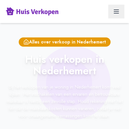
Alles over verkoop in
Nederhemert
Huis verkopen in
Nederhemert
Bij het verkopen van je woning in Nederhemert komt veel
kijken. Het inschakelen van een ervaren en betrouwbare
makelaar is hierbij een zinvolle stap. Houd rekening met het
feit dat de makelaarskosten kunnen variëren, zodat je niet
voor onaangename verrassingen komt te staan.