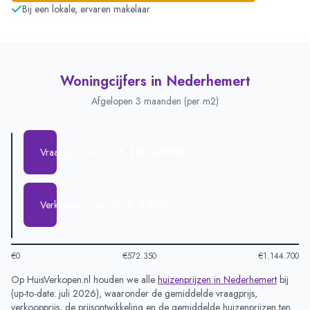
Bij een lokale, ervaren makelaar
Woningcijfers in
Nederhemert
Afgelopen 3 maanden (per m2)
€ 1.022.500
Vraagprijs per m2
€ 4.453
Verkoopprijs per m2
€0
€572.350
€1.144.700
Op HuisVerkopen.nl houden we alle
huizenprijzen in
Nederhemert
bij
(
up-to-date: juli 2026
), waaronder de gemiddelde vraagprijs,
verkoopprijs, de prijsontwikkeling en de gemiddelde huizenprijzen ten