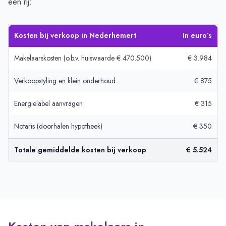
een rij:
Kosten bij verkoop in Nederhemert
In euro’s
Makelaarskosten (o.b.v. huiswaarde € 470.500)
€ 3.984
Verkoopstyling en klein onderhoud
€ 875
Energielabel aanvragen
€ 315
Notaris (doorhalen hypotheek)
€ 350
Totale gemiddelde kosten bij verkoop
€ 5.524