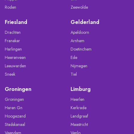
Roden
Zeewolde
Friesland
Gelderland
Drachten
Apeldoorn
Franeker
Arnhem
Harlingen
Doetinchem
Heerenveen
Ede
Leeuwarden
Nijmegen
Sneek
Tiel
Groningen
Limburg
Groningen
Heerlen
Haren Gn
Kerkrade
Hoogezand
Landgraaf
Stadskanaal
Maastricht
Veendam
Venlo