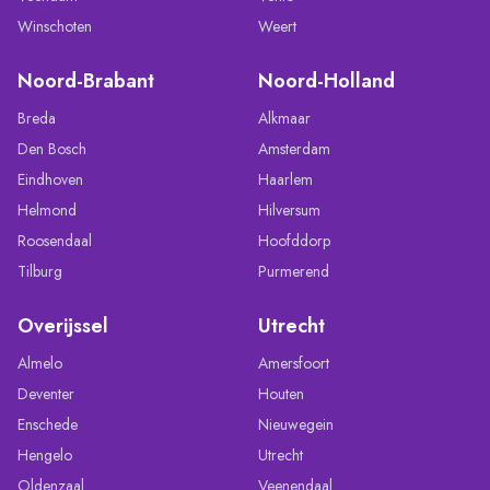
Winschoten
Weert
Noord-Brabant
Noord-Holland
Breda
Alkmaar
Den Bosch
Amsterdam
Eindhoven
Haarlem
Helmond
Hilversum
Roosendaal
Hoofddorp
Tilburg
Purmerend
Overijssel
Utrecht
Almelo
Amersfoort
Deventer
Houten
Enschede
Nieuwegein
Hengelo
Utrecht
Oldenzaal
Veenendaal