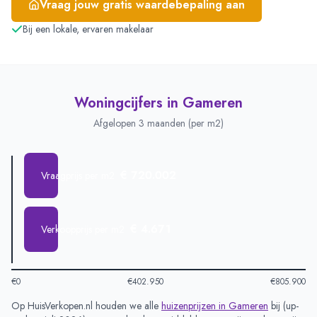
Vraag jouw gratis waardebepaling aan
Bij een lokale, ervaren makelaar
Woningcijfers in
Gameren
Afgelopen 3 maanden (per m2)
€ 720.002
Vraagprijs per m2
€ 4.671
Verkoopprijs per m2
€0
€402.950
€805.900
Op HuisVerkopen.nl houden we alle
huizenprijzen in
Gameren
bij (
up-