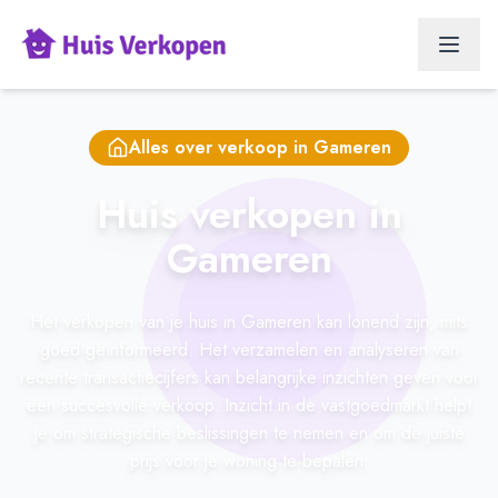
Alles over verkoop in
Gameren
Huis verkopen in
Gameren
Het verkopen van je huis in Gameren kan lonend zijn, mits
goed geïnformeerd. Het verzamelen en analyseren van
recente transactiecijfers kan belangrijke inzichten geven voor
een succesvolle verkoop. Inzicht in de vastgoedmarkt helpt
je om strategische beslissingen te nemen en om de juiste
prijs voor je woning te bepalen.