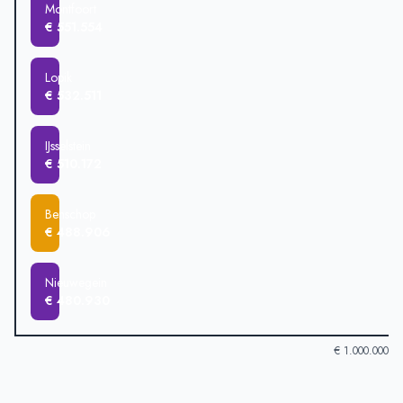
Montfoort
€ 551.554
Lopik
€ 532.511
IJsselstein
€ 510.172
Benschop
€ 488.906
Nieuwegein
€ 480.930
€ 1.000.000