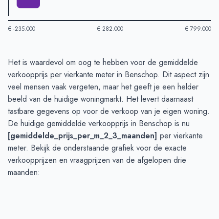
€ -235.000
€ 282.000
€ 799.000
Huizenprijzen in Benschop
-
Afgelopen 3 maanden
Het is waardevol om oog te hebben voor de gemiddelde
Type
Bedrag
verkoopprijs per vierkante meter in Benschop. Dit aspect zijn
Vraagprijs in euro's
€ 749.071
veel mensen vaak vergeten, maar het geeft je een helder
Verkoopprijs in euro's
beeld van de huidige woningmarkt. Het levert daarnaast
€ 488.906
tastbare gegevens op voor de verkoop van je eigen woning.
De huidige gemiddelde verkoopprijs in Benschop is nu
[gemiddelde_prijs_per_m_2_3_maanden]
per vierkante
meter. Bekijk de onderstaande grafiek voor de exacte
verkoopprijzen en vraagprijzen van de afgelopen drie
maanden: