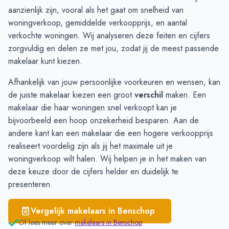
Montfoort
€ 4.897
aanzienlijk zijn, vooral als het gaat om snelheid van
Benschop
€ 4.552
woningverkoop, gemiddelde verkoopprijs, en aantal
Lopik
€ 4.341
verkochte woningen. Wij analyseren deze feiten en cijfers
zorgvuldig en delen ze met jou, zodat jij de meest passende
makelaar kunt kiezen.
Afhankelijk van jouw persoonlijke voorkeuren en wensen, kan
de juiste makelaar kiezen een groot
verschil
maken. Een
makelaar die haar woningen snel verkoopt kan je
bijvoorbeeld een hoop onzekerheid besparen. Aan de
andere kant kan een makelaar die een hogere verkoopprijs
realiseert voordelig zijn als jij het maximale uit je
woningverkoop wilt halen. Wij helpen je in het maken van
deze keuze door de cijfers helder en duidelijk te
presenteren.
Vergelijk makelaars in
Benschop
Of lees meer over
makelaars in
Benschop