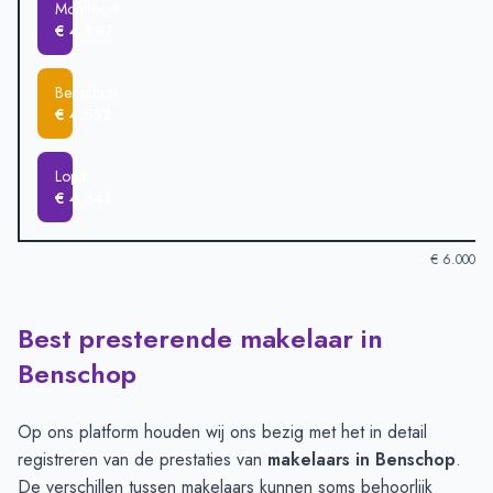
Montfoort
€ 4.897
Benschop
€ 4.552
Lopik
€ 4.341
€ 6.000
Best presterende makelaar in
Verkoopprijzen in andere plaatsen per m2
-
Afgelopen 3 maand
Plaats
Gemiddelde verkoopprijs
Benschop
Oudewater
€ 5.393
Nieuwegein
€ 5.257
Op ons platform houden wij ons bezig met het in detail
Polsbroek
€ 5.115
registreren van de prestaties van
makelaars in Benschop
.
IJsselstein
€ 5.054
De verschillen tussen makelaars kunnen soms behoorlijk