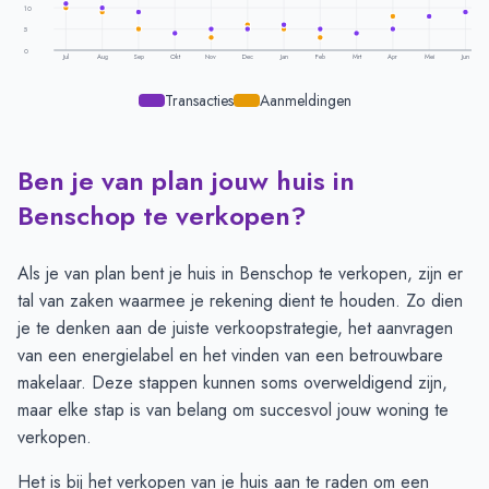
10
5
0
Jul
Aug
Sep
Okt
Nov
Dec
Jan
Feb
Mrt
Apr
Mei
Jun
Transacties
Aanmeldingen
Ben je van plan jouw huis in
Transacties en aanmeldingen per maand -
Benschop
Maand
Transacties
Aanmeldingen
Benschop te verkopen?
Juli
11
10
Augustus
10
9
Als je van plan bent je huis in Benschop te verkopen, zijn er
September
9
5
tal van zaken waarmee je rekening dient te houden. Zo dien
Oktober
4
4
je te denken aan de juiste verkoopstrategie, het aanvragen
November
5
3
van een energielabel en het vinden van een betrouwbare
December
5
6
makelaar. Deze stappen kunnen soms overweldigend zijn,
Januari
6
5
maar elke stap is van belang om succesvol jouw woning te
Februari
5
3
verkopen.
Maart
4
4
Het is bij het verkopen van je huis aan te raden om een
April
5
8