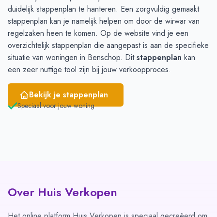
duidelijk stappenplan te hanteren. Een zorgvuldig gemaakt
Mei
8
13
stappenplan kan je namelijk helpen om door de wirwar van
Juni
9
14
regelzaken heen te komen. Op de website vind je een
overzichtelijk
stappenplan
die aangepast is aan de specifieke
situatie van woningen in Benschop. Dit
stappenplan
kan
een zeer nuttige tool zijn bij jouw verkoopproces.
Bekijk je stappenplan
Speciaal voor jouw woning
Over Huis Verkopen
Het online platform Huis Verkopen is speciaal gecreëerd om