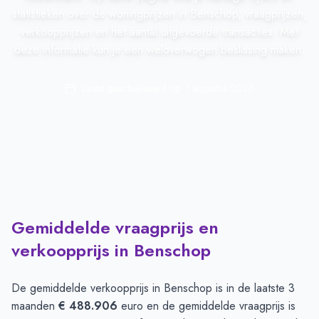
statistieken over de woningprijzen in Benschop, vraagprijzen,
verkoopprijzen en het aantal uitgevoerde transacties. Met
deze informatie kun je een weloverwogen beslissing maken.
Laatst geactualiseerd op:
1 augustus 2026
Gemiddelde vraagprijs en
verkoopprijs in Benschop
De gemiddelde verkoopprijs in
Benschop
is in de laatste 3
maanden
€ 488.906
euro en de gemiddelde vraagprijs is