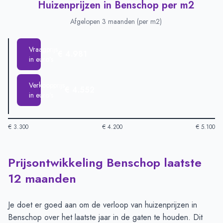
Huizenprijzen in Benschop per m2
Afgelopen 3 maanden (per m2)
Vraagprijs
€ 4.981
in euro's
Verkoopprijs
€ 4.552
in euro's
€ 3.300
€ 4.200
€ 5.100
Prijsontwikkeling Benschop laatste
Huizenprijzen in Benschop per m2
-
Afgelopen 3 maanden (pe
Type
Bedrag
12 maanden
Vraagprijs in euro's
€ 4.981
Verkoopprijs in euro's
€ 4.552
Je doet er goed aan om de verloop van huizenprijzen in
Benschop over het laatste jaar in de gaten te houden. Dit