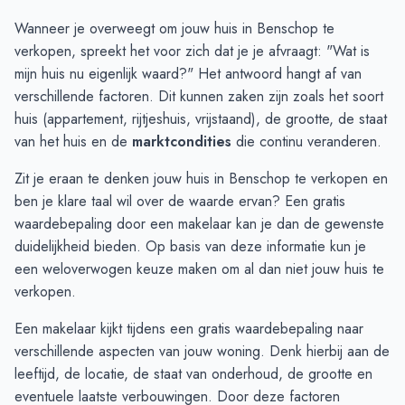
Augustus
€ 562.166
€ 613.813
Wanneer je overweegt om jouw huis in Benschop te
September
€ 571.900
€ 538.537
verkopen, spreekt het voor zich dat je je afvraagt: "Wat is
Oktober
€ 622.500
€ 482.075
mijn huis nu eigenlijk waard?" Het antwoord hangt af van
November
€ 721.333
€ 488.700
verschillende factoren. Dit kunnen zaken zijn zoals het soort
December
€ 590.666
€ 711.400
huis (appartement, rijtjeshuis, vrijstaand), de grootte, de staat
Januari
€ 613.800
€ 690.916
van het huis en de
marktcondities
die continu veranderen.
Februari
€ 460.000
€ 715.700
Zit je eraan te denken jouw huis in Benschop te verkopen en
Maart
€ 697.375
€ 697.664
ben je klare taal wil over de waarde ervan? Een
gratis
April
€ 576.062
€ 701.390
waardebepaling
door een makelaar kan je dan de gewenste
Mei
€ 801.269
€ 628.614
duidelijkheid bieden. Op basis van deze informatie kun je
Juni
€ 749.071
€ 488.906
een weloverwogen keuze maken om al dan niet jouw huis te
verkopen.
Een makelaar kijkt tijdens een gratis waardebepaling naar
verschillende aspecten van jouw woning. Denk hierbij aan de
leeftijd, de locatie, de staat van onderhoud, de grootte en
eventuele laatste verbouwingen. Door deze factoren