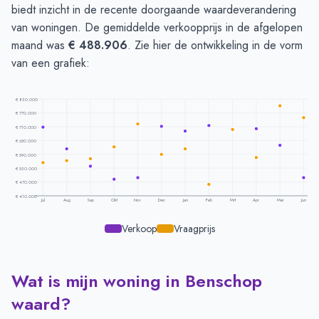
biedt inzicht in de recente doorgaande waardeverandering
van woningen. De gemiddelde verkoopprijs in de afgelopen
maand was
€ 488.906
. Zie hier de ontwikkeling in de vorm
van een grafiek:
€ 830.000
€ 770.000
€ 710.000
€ 650.000
€ 590.000
€ 530.000
€ 470.000
€ 410.000
Jul
Aug
Sep
Okt
Nov
Dec
Jan
Feb
Mrt
Apr
Mei
Jun
Verkoop
Vraagprijs
Wat is mijn woning in Benschop
Prijsontwikkeling per maand -
Benschop
Maand
Vraagprijs
Verkoopprijs
waard?
Juli
€ 554.350
€ 707.752