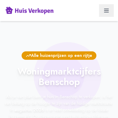
Alle huizenprijzen op een rijtje
Woningmarktcijfers
Benschop
Als je van plan bent je huis in Benschop te verkopen, is het
van belang op de hoogte te zijn van de huidige marktsituatie.
In
augustus 2026
is er veel ontwikkeling op de lokale
huizenmarkt. Op deze pagina vind je handige cijfers en