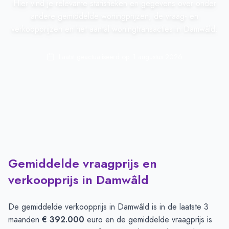
Hier vind je relevante statistieken en gegevens over onder
andere gemiddelde woningprijzen, de vraag- en
verkoopprijzen en het aantal woningtransacties in Damwâld.
Laatst geactualiseerd op:
1 augustus 2026
Gemiddelde vraagprijs en
verkoopprijs in Damwâld
De gemiddelde verkoopprijs in
Damwâld
is in de laatste 3
maanden
€ 392.000
euro en de gemiddelde vraagprijs is