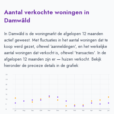
Aantal verkochte woningen in
Damwâld
In Damwâld is de woningmarkt de afgelopen 12 maanden
actief geweest. Met fluctuaties in het aantal woningen dat te
koop werd gezet, oftewel 'aanmeldingen', en het werkelijke
aantal woningen dat verkocht is, oftewel 'transacties'. In de
afgelopen 12 maanden zijn er
—
huizen verkocht. Bekijk
hieronder de precieze details in de grafiek:
35
30
25
20
15
10
5
0
Jul
Aug
Sep
Okt
Nov
Dec
Jan
Feb
Mrt
Apr
Mei
Jun