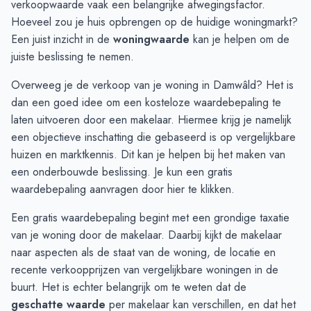
verkoopwaarde vaak een belangrijke afwegingsfactor.
November
€ 412.916
€ 313.526
Hoeveel zou je huis opbrengen op de huidige woningmarkt?
December
€ 399.500
€ 381.369
Een juist inzicht in de
woningwaarde
kan je helpen om de
Januari
€ 351.166
€ 381.369
juiste beslissing te nemen.
Februari
€ 361.250
€ 450.000
Overweeg je de verkoop van je woning in Damwâld? Het is
Maart
€ 373.750
€ 354.798
dan een goed idee om een kosteloze waardebepaling te
April
€ 381.750
€ 367.199
laten uitvoeren door een makelaar. Hiermee krijg je namelijk
Mei
€ 361.833
€ 367.199
een objectieve inschatting die gebaseerd is op vergelijkbare
Juni
€ 381.666
€ 392.000
huizen en marktkennis. Dit kan je helpen bij het maken van
een onderbouwde beslissing. Je kun een gratis
waardebepaling aanvragen door
hier te klikken
.
Een gratis waardebepaling begint met een grondige taxatie
van je woning door de makelaar. Daarbij kijkt de makelaar
naar aspecten als de staat van de woning, de locatie en
recente verkoopprijzen van vergelijkbare woningen in de
buurt. Het is echter belangrijk om te weten dat de
geschatte waarde
per makelaar kan verschillen, en dat het