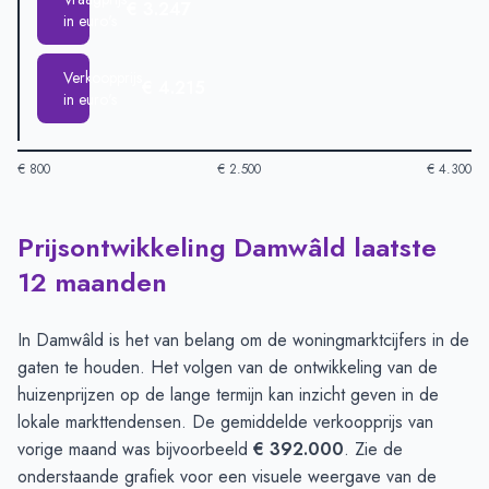
€ 3.247
in euro's
Verkoopprijs
€ 4.215
in euro's
€ 800
€ 2.500
€ 4.300
Prijsontwikkeling Damwâld laatste
Huizenprijzen in Damwald per m2
-
Afgelopen 3 maanden (per
Type
Bedrag
12 maanden
Vraagprijs in euro's
€ 3.247
Verkoopprijs in euro's
€ 4.215
In Damwâld is het van belang om de woningmarktcijfers in de
gaten te houden. Het volgen van de ontwikkeling van de
huizenprijzen op de lange termijn kan inzicht geven in de
lokale markttendensen. De gemiddelde verkoopprijs van
vorige maand was bijvoorbeeld
€ 392.000
. Zie de
onderstaande grafiek voor een visuele weergave van de