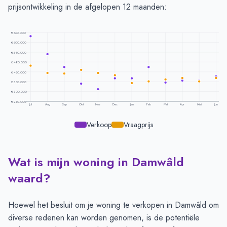
prijsontwikkeling in de afgelopen 12 maanden:
€ 660.000
€ 600.000
€ 540.000
€ 480.000
€ 420.000
€ 360.000
€ 300.000
€ 240.000
Jul
Aug
Sep
Okt
Nov
Dec
Jan
Feb
Mrt
Apr
Mei
Jun
Verkoop
Vraagprijs
Wat is mijn woning in Damwâld
Prijsontwikkeling per maand -
Damwald
Maand
Vraagprijs
Verkoopprijs
waard?
Juli
€ 457.500
€ 638.025
Augustus
€ 413.500
€ 527.640
Hoewel het besluit om je woning te verkopen in Damwâld om
September
€ 409.142
€ 448.902
diverse redenen kan worden genomen, is de potentiële
Oktober
€ 432.650
€ 348.628