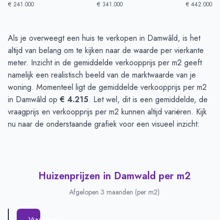
€ 241.000
€ 341.000
€ 442.000
Huizenprijzen in Damwald
-
Afgelopen 3 maanden
Als je overweegt een huis te verkopen in Damwâld, is het
Type
Bedrag
altijd van belang om te kijken naar de waarde per vierkante
Vraagprijs in euro's
€ 381.666
meter. Inzicht in de gemiddelde verkoopprijs per m2 geeft
Verkoopprijs in euro's
namelijk een realistisch beeld van de marktwaarde van je
€ 392.000
woning. Momenteel ligt de gemiddelde verkoopprijs per m2
in Damwâld op
€ 4.215
. Let wel, dit is een gemiddelde, de
vraagprijs en verkoopprijs per m2 kunnen altijd variëren. Kijk
nu naar de onderstaande grafiek voor een visueel inzicht:
Huizenprijzen in Damwald per m2
Afgelopen 3 maanden (per m2)
Vraagprijs