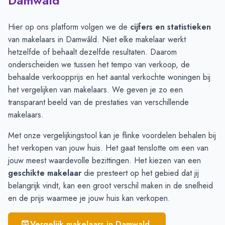
Damwâld
Wâlterswâld
€ 6.289
Damwâld
€ 4.215
Hier op ons platform volgen we de
cijfers en statistieken
Broeksterwâld
€ 3.201
van makelaars in Damwâld. Niet elke makelaar werkt
De Westereen
€ 2.949
hetzelfde of behaalt dezelfde resultaten. Daarom
Rinsumageast
€ 2.564
onderscheiden we tussen het tempo van verkoop, de
behaalde verkoopprijs en het aantal verkochte woningen bij
het vergelijken van makelaars. We geven je zo een
transparant beeld van de prestaties van verschillende
makelaars.
Met onze vergelijkingstool kan je flinke voordelen behalen bij
het verkopen van jouw huis. Het gaat tenslotte om een van
jouw meest waardevolle bezittingen. Het kiezen van een
geschikte makelaar
die presteert op het gebied dat jij
belangrijk vindt, kan een groot verschil maken in de snelheid
en de prijs waarmee je jouw huis kan verkopen.
Vergelijk makelaars in
Damwald