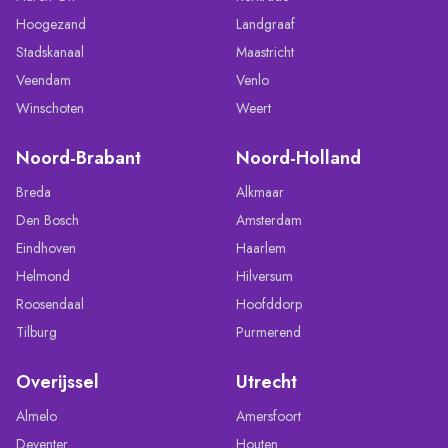
Hoogezand
Landgraaf
Stadskanaal
Maastricht
Veendam
Venlo
Winschoten
Weert
Noord-Brabant
Noord-Holland
Breda
Alkmaar
Den Bosch
Amsterdam
Eindhoven
Haarlem
Helmond
Hilversum
Roosendaal
Hoofddorp
Tilburg
Purmerend
Overijssel
Utrecht
Almelo
Amersfoort
Deventer
Houten