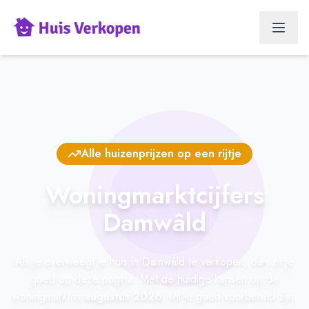
Alle huizenprijzen op een rijtje
Woningmarktcijfers
Damwâld
Als je overweegt je huis in Damwâld te verkopen, dan zit je
goed op deze pagina. Met de huidige kansen op de
woningmarkt in
augustus 2026
, wil je goed voorbereid zijn.