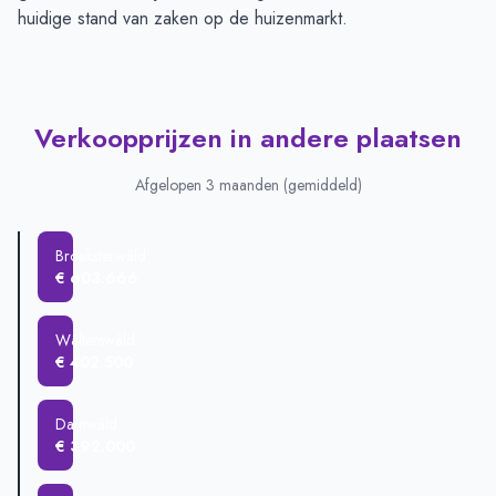
huidige stand van zaken op de huizenmarkt.
Verkoopprijzen in andere plaatsen
Afgelopen 3 maanden (gemiddeld)
Broeksterwâld
€ 603.666
Wâlterswâld
€ 402.500
Damwâld
€ 392.000