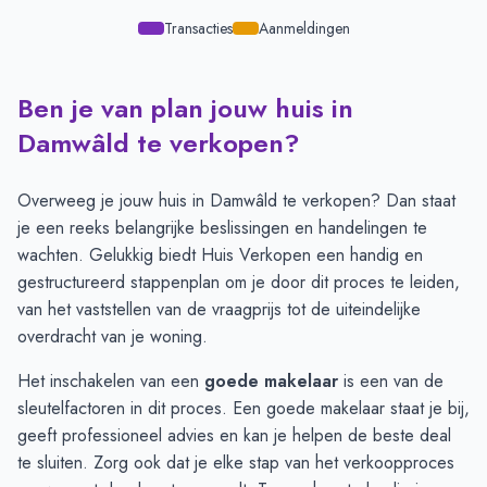
Transacties
Aanmeldingen
Ben je van plan jouw huis in
Transacties en aanmeldingen per maand -
Damwald
Maand
Transacties
Aanmeldingen
Damwâld te verkopen?
Juli
6
11
Augustus
8
8
Overweeg je jouw huis in Damwâld te verkopen? Dan staat
September
9
7
je een reeks belangrijke beslissingen en handelingen te
Oktober
9
10
wachten. Gelukkig biedt Huis Verkopen een handig en
November
13
12
gestructureerd
stappenplan
om je door dit proces te leiden,
December
12
9
van het vaststellen van de vraagprijs tot de uiteindelijke
Januari
8
3
overdracht van je woning.
Februari
3
4
Het inschakelen van een
goede makelaar
is een van de
Maart
3
4
sleutelfactoren in dit proces. Een goede makelaar staat je bij,
April
6
8
geeft professioneel advies en kan je helpen de beste deal
Mei
5
9
te sluiten. Zorg ook dat je elke stap van het verkoopproces
Juni
6
12