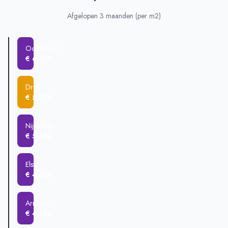
Driel
€ 710.000
Heteren
€ 558.125
Afgelopen 3 maanden (per m2)
Elst
€ 523.255
Nijmegen
€ 460.400
Oosterhout
Arnhem
€ 426.098
€ 6.370
Zetten
€ 420.900
Oosterhout
€ 331.500
Driel
€ 5.504
Nijmegen
€ 5.334
Elst
€ 4.616
Arnhem
€ 4.532