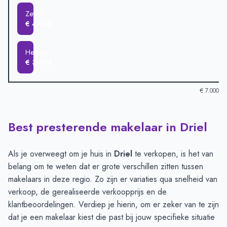
Zetten
€ 4.042
Heteren
€ 3.898
€ 7.000
Best presterende makelaar in Driel
Verkoopprijzen in andere plaatsen per m2
-
Afgelopen 3 maand
Plaats
Gemiddelde verkoopprijs
Oosterhout
€ 6.370
Als je overweegt om je huis in
Driel
te verkopen, is het van
Driel
€ 5.504
belang om te weten dat er grote verschillen zitten tussen
Nijmegen
€ 5.334
makelaars in deze regio. Zo zijn er variaties qua snelheid van
Elst
€ 4.616
verkoop, de gerealiseerde verkoopprijs en de
Arnhem
€ 4.532
klantbeoordelingen. Verdiep je hierin, om er zeker van te zijn
Zetten
€ 4.042
dat je een makelaar kiest die past bij jouw specifieke situatie