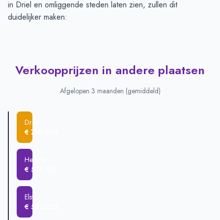
in Driel en omliggende steden laten zien, zullen dit
duidelijker maken:
Verkoopprijzen in andere plaatsen
Afgelopen 3 maanden (gemiddeld)
Driel
€ 710.000
Heteren
€ 558.125
Elst
€ 523.255