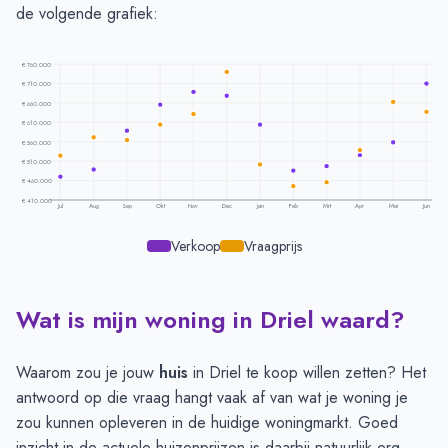
de volgende grafiek:
€ 760.000
€ 710.000
€ 660.000
€ 610.000
€ 560.000
€ 510.000
€ 460.000
€ 410.000
Jul
Aug
Sep
Okt
Nov
Dec
Jan
Feb
Mrt
Apr
Mei
Jun
Verkoop
Vraagprijs
Wat is mijn woning in Driel waard?
Prijsontwikkeling per maand -
Driel
Maand
Vraagprijs
Verkoopprijs
Juli
€ 524.357
€ 470.652
Waarom zou je jouw
huis
in Driel te koop willen zetten? Het
Augustus
€ 571.000
€ 488.464
antwoord op die vraag hangt vaak af van wat je woning je
September
€ 564.727
€ 588.831
zou kunnen opleveren in de huidige woningmarkt. Goed
Oktober
€ 604.272
€ 656.252
inzicht in de actuele huizenprijzen is daarbij natuurlijk erg