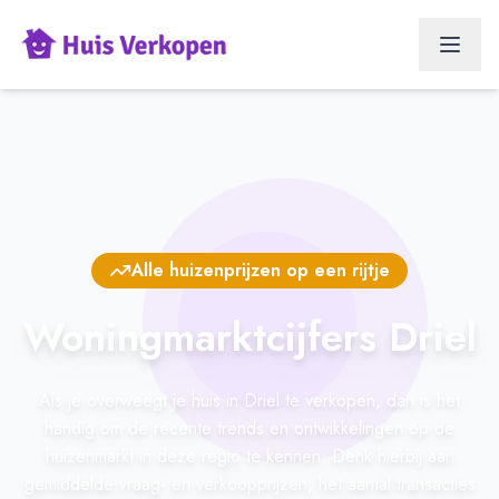
Alle huizenprijzen op een rijtje
Woningmarktcijfers Driel
Als je overweegt je huis in Driel te verkopen, dan is het
handig om de recente trends en ontwikkelingen op de
huizenmarkt in deze regio te kennen. Denk hierbij aan
gemiddelde vraag- en verkoopprijzen, het aantal transacties