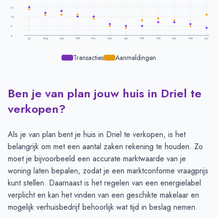
15
10
5
0
Jul
Aug
Sep
Okt
Nov
Dec
Jan
Feb
Mrt
Apr
Mei
Jun
Transacties
Aanmeldingen
Ben je van plan jouw huis in Driel te
Transacties en aanmeldingen per maand -
Driel
Maand
Transacties
Aanmeldingen
verkopen?
Juli
15
14
Augustus
12
11
Als je van plan bent je huis in Driel te verkopen, is het
September
13
11
belangrijk om met een aantal zaken rekening te houden. Zo
Oktober
10
11
moet je bijvoorbeeld een accurate marktwaarde van je
November
10
9
woning laten bepalen, zodat je een marktconforme vraagprijs
December
6
5
kunt stellen. Daarnaast is het regelen van een energielabel
Januari
5
4
verplicht en kan het vinden van een geschikte makelaar en
Februari
5
8
mogelijk verhuisbedrijf behoorlijk wat tijd in beslag nemen.
Maart
7
9