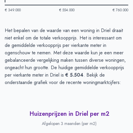
€ 349.000
€ 554.000
€ 760.000
Huizenprijzen in Driel
-
Afgelopen 3 maanden
Het bepalen van de waarde van een woning in Driel draait
Type
Bedrag
niet enkel om de totale verkoopprijs. Het is interessant om
Vraagprijs in euro's
€ 636.636
de gemiddelde verkoopprijs per vierkante meter in
Verkoopprijs in euro's
ogenschouw te nemen. Met deze waarde kun je een meer
€ 710.000
gebalanceerde vergelijking maken tussen diverse woningen,
ongeacht hun grootte. De huidige gemiddelde verkoopprijs
per vierkante meter in Driel is
€ 5.504
. Bekijk de
onderstaande grafiek voor de recente woningmarktcijfers:
Huizenprijzen in Driel per m2
Afgelopen 3 maanden (per m2)