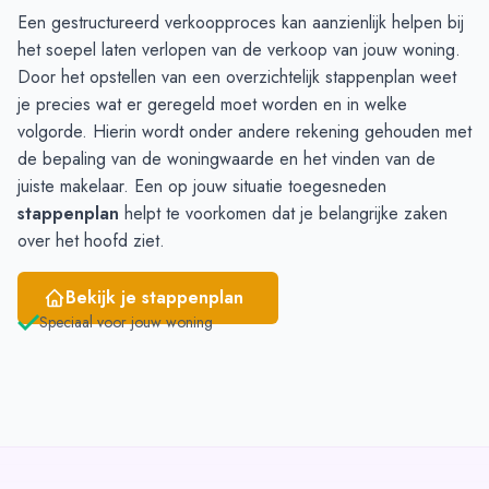
Een gestructureerd verkoopproces kan aanzienlijk helpen bij
April
7
8
het soepel laten verlopen van de verkoop van jouw woning.
Mei
6
5
Door het opstellen van een overzichtelijk
stappenplan
weet
Juni
4
11
je precies wat er geregeld moet worden en in welke
volgorde. Hierin wordt onder andere rekening gehouden met
de bepaling van de woningwaarde en het vinden van de
juiste makelaar. Een op jouw situatie toegesneden
stappenplan
helpt te voorkomen dat je belangrijke zaken
over het hoofd ziet.
Bekijk je stappenplan
Speciaal voor jouw woning