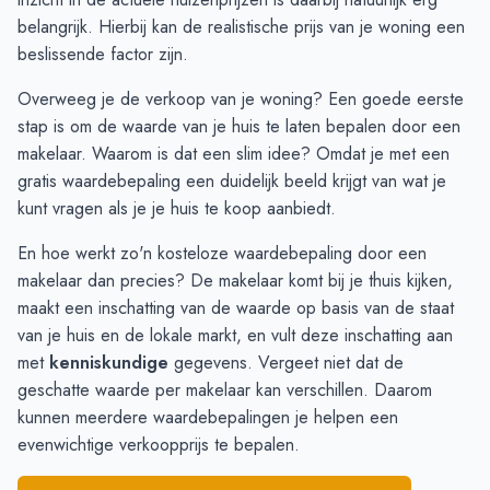
November
€ 632.000
€ 688.359
belangrijk. Hierbij kan de realistische prijs van je woning een
December
€ 740.000
€ 678.801
beslissende factor zijn.
Januari
€ 501.125
€ 604.235
Overweeg je de verkoop van je woning? Een goede eerste
Februari
€ 445.375
€ 485.130
stap is om de waarde van je huis te laten bepalen door een
Maart
€ 455.722
€ 496.981
makelaar. Waarom is dat een slim idee? Omdat je met een
April
€ 538.375
€ 525.378
gratis waardebepaling
een duidelijk beeld krijgt van wat je
Mei
€ 662.700
€ 559.125
kunt vragen als je je huis te koop aanbiedt.
Juni
€ 636.636
€ 710.000
En hoe werkt zo'n kosteloze waardebepaling door een
makelaar dan precies? De makelaar komt bij je thuis kijken,
maakt een inschatting van de waarde op basis van de staat
van je huis en de lokale markt, en vult deze inschatting aan
met
kenniskundige
gegevens. Vergeet niet dat de
geschatte waarde per makelaar kan verschillen. Daarom
kunnen meerdere waardebepalingen je helpen een
evenwichtige verkoopprijs te bepalen.