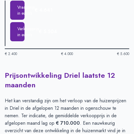
Vraagprijs
€ 4.641
in euro's
Verkoopprijs
€ 5.504
in euro's
€ 2.400
€ 4.000
€ 5.600
Prijsontwikkeling Driel laatste 12
Huizenprijzen in Driel per m2
-
Afgelopen 3 maanden (per m2)
Type
Bedrag
maanden
Vraagprijs in euro's
€ 4.641
Verkoopprijs in euro's
€ 5.504
Het kan verstandig zijn om het verloop van de huizenprijzen
in Driel in de afgelopen 12 maanden in ogenschouw te
nemen. Ter indicatie, de gemiddelde verkoopprijs in de
afgelopen maand lag op
€ 710.000
. Een nauwkeurig
overzicht van deze ontwikkeling in de huizenmarkt vind je in