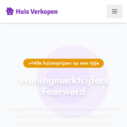
Alle huizenprijzen op een rijtje
Woningmarktcijfers
Feerwerd
In
augustus 2026
is de huizenmarkt in Feerwerd actueler
dan ooit. Met inzicht in de laatste verkoopprijzen,
vraagprijzen en het aantal transacties, ben je goed