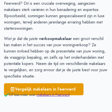
Saaksum
€ 3.352
Feerwerd? Dit is een cruciale overweging, aangezien
Feerwerd
€ 3.100
makelaars sterk variëren in hun benadering en expertise.
Aduard
€ 2.844
Bijvoorbeeld, sommigen kunnen gespecialiseerd zijn in luxe
woningen, terwijl anderen jarenlange ervaring hebben met
starterswoningen.
Wist je dat de juiste
verkoopmakelaar
een groot verschil
kan maken in het succes van jouw woningverkoop? Ze
kunnen invloed hebben op de presentatie van jouw woning,
de vraagprijs bepaling, en zelfs op het onderhandelen met
potentiële kopers. Neem de tijd om verschillende
makelaars
te vergelijken
, en zorg ervoor dat je de juiste kiest voor jouw
specifieke situatie.
Vergelijk makelaars in
Feerwerd
Of lees meer over
makelaars in
Feerwerd