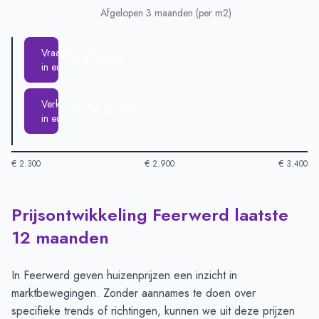
Afgelopen 3 maanden (per m2)
Vraagprijs
€ 3.347
in euro's
Verkoopprijs
€ 3.100
in euro's
€ 2.300
€ 2.900
€ 3.400
Prijsontwikkeling Feerwerd laatste
Huizenprijzen in Feerwerd per m2
-
Afgelopen 3 maanden (per
Type
Bedrag
12 maanden
Vraagprijs in euro's
€ 3.347
Verkoopprijs in euro's
€ 3.100
In Feerwerd geven huizenprijzen een inzicht in
marktbewegingen. Zonder aannames te doen over
specifieke trends of richtingen, kunnen we uit deze prijzen