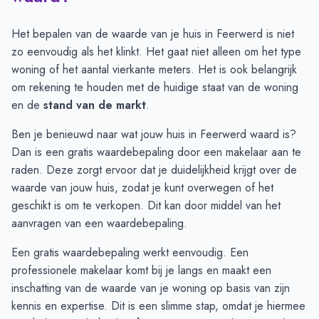
Juli
€ 375.000
€ 423.019
Augustus
€ 325.000
€ 423.019
Het bepalen van de waarde van je huis in Feerwerd is niet
September
€ 400.000
€ 367.759
zo eenvoudig als het klinkt. Het gaat niet alleen om het type
Oktober
€ 400.000
€ 312.500
woning of het aantal vierkante meters. Het is ook belangrijk
November
€ 462.500
€ 496.250
om rekening te houden met de huidige staat van de woning
December
-
€ 680.000
en de
stand van de markt
.
Januari
-
€ 680.000
Ben je benieuwd naar wat jouw huis in Feerwerd waard is?
Februari
-
-
Dan is een gratis waardebepaling door een makelaar aan te
Maart
-
-
raden. Deze zorgt ervoor dat je duidelijkheid krijgt over de
April
-
-
waarde van jouw huis, zodat je kunt overwegen of het
Mei
-
-
geschikt is om te verkopen. Dit kan door middel van het
Juni
€ 395.000
-
aanvragen van een
waardebepaling
.
Een gratis waardebepaling werkt eenvoudig. Een
professionele makelaar komt bij je langs en maakt een
inschatting van de waarde van je woning op basis van zijn
kennis en expertise. Dit is een slimme stap, omdat je hiermee