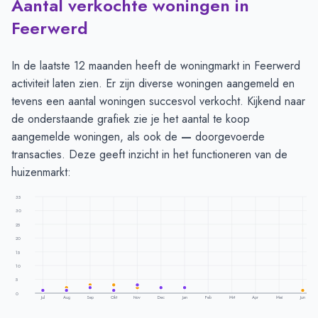
Aantal verkochte woningen in
Feerwerd
In de laatste 12 maanden heeft de woningmarkt in Feerwerd
activiteit laten zien. Er zijn diverse woningen aangemeld en
tevens een aantal woningen succesvol verkocht. Kijkend naar
de onderstaande grafiek zie je het aantal te koop
aangemelde woningen, als ook de
—
doorgevoerde
transacties. Deze geeft inzicht in het functioneren van de
huizenmarkt:
35
30
25
20
15
10
5
0
Jul
Aug
Sep
Okt
Nov
Dec
Jan
Feb
Mrt
Apr
Mei
Jun