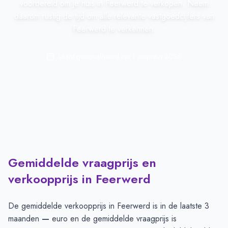
voorbereid om je huis in Feerwerd te verkopen. Neem
daarom rustig de tijd om alle relevante vastgoedcijfers van
Feerwerd te verkennen.
Laatst geactualiseerd op:
1 augustus 2026
Gemiddelde vraagprijs en
verkoopprijs in Feerwerd
De gemiddelde verkoopprijs in
Feerwerd
is in de laatste 3
maanden
—
euro en de gemiddelde vraagprijs is