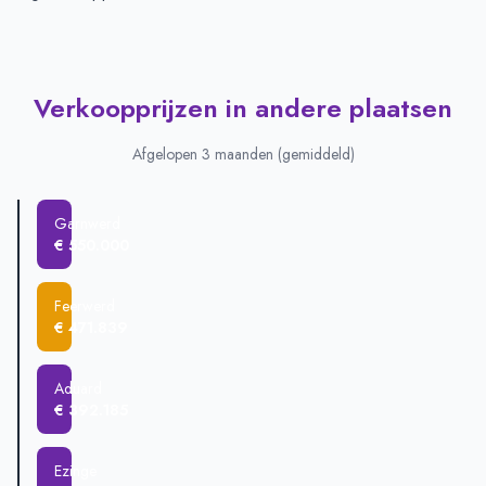
Verkoopprijzen in andere plaatsen
Afgelopen 3 maanden (gemiddeld)
Garnwerd
€ 550.000
Feerwerd
€ 471.839
Aduard
€ 392.185
Ezinge