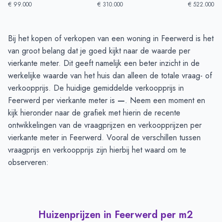
€ 99.000
€ 310.000
€ 522.000
Huizenprijzen in Feerwerd
-
Afgelopen 3 maanden
Bij het kopen of verkopen van een woning in Feerwerd is het
Type
Bedrag
van groot belang dat je goed kijkt naar de waarde per
Vraagprijs in euro's
€ 395.000
vierkante meter. Dit geeft namelijk een beter inzicht in de
Verkoopprijs in euro's
werkelijke waarde van het huis dan alleen de totale vraag- of
€ 471.839
verkoopprijs. De huidige gemiddelde verkoopprijs in
Feerwerd per vierkante meter is
—
. Neem een moment en
kijk hieronder naar de grafiek met hierin de recente
ontwikkelingen van de vraagprijzen en verkoopprijzen per
vierkante meter in Feerwerd. Vooral de verschillen tussen
vraagprijs en verkoopprijs zijn hierbij het waard om te
observeren:
Huizenprijzen in Feerwerd per m2