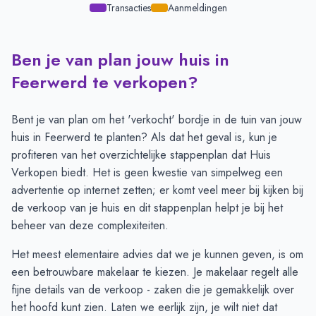
Transacties
Aanmeldingen
Ben je van plan jouw huis in
Transacties en aanmeldingen per maand -
Feerwerd
Maand
Transacties
Aanmeldingen
Feerwerd te verkopen?
Juli
1
1
Augustus
1
2
Bent je van plan om het 'verkocht' bordje in de tuin van jouw
September
2
3
huis in Feerwerd te planten? Als dat het geval is, kun je
Oktober
1
3
profiteren van het overzichtelijke
stappenplan
dat Huis
November
3
2
Verkopen biedt. Het is geen kwestie van simpelweg een
December
2
-
advertentie op internet zetten; er komt veel meer bij kijken bij
Januari
2
-
de verkoop van je huis en dit stappenplan helpt je bij het
Februari
-
-
beheer van deze complexiteiten.
Maart
-
-
Het meest elementaire advies dat we je kunnen geven, is om
April
-
-
een betrouwbare makelaar te kiezen. Je makelaar regelt alle
Mei
-
-
fijne details van de verkoop - zaken die je gemakkelijk over
Juni
-
1
het hoofd kunt zien. Laten we eerlijk zijn, je wilt niet dat