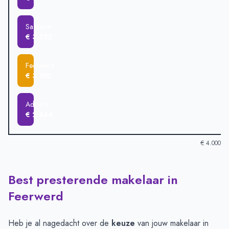
Saaksum
€ 3.352
Feerwerd
€ 3.100
Aduard
€ 2.844
€ 4.000
Best presterende makelaar in
Verkoopprijzen in andere plaatsen per m2
-
Afgelopen 3 maand
Plaats
Gemiddelde verkoopprijs
Feerwerd
Garnwerd
€ 3.846
Ezinge
€ 3.499
Heb je al nagedacht over de
keuze
van jouw makelaar in