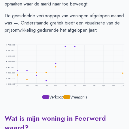
opmaken waar de markt naar toe beweegt.
De gemiddelde verkoopprijs van woningen afgelopen maand
was
—
. Onderstaande grafiek biedt een visualisatie van de
prijsontwikkeling gedurende het afgelopen jaar:
€ 700.000
€ 640.000
€ 580.000
€ 520.000
€ 460.000
€ 400.000
€ 340.000
€ 280.000
Jul
Aug
Sep
Okt
Nov
Dec
Jan
Feb
Mrt
Apr
Mei
Jun
Verkoop
Vraagprijs
Wat is mijn woning in Feerwerd
Prijsontwikkeling per maand -
Feerwerd
Maand
Vraagprijs
Verkoopprijs
waard?