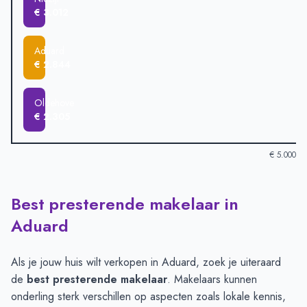
€ 3.012
Aduard
€ 2.844
Oldehove
€ 2.305
€ 5.000
Best presterende makelaar in
Verkoopprijzen in andere plaatsen per m2
-
Afgelopen 3 maand
Plaats
Gemiddelde verkoopprijs
Aduard
Den Ham
€ 4.596
Zuidhorn
€ 3.709
Als je jouw huis wilt verkopen in Aduard, zoek je uiteraard
Grijpskerk
€ 3.694
de
best presterende makelaar
. Makelaars kunnen
Noordhorn
€ 3.235
onderling sterk verschillen op aspecten zoals lokale kennis,
Niezijl
€ 3.012