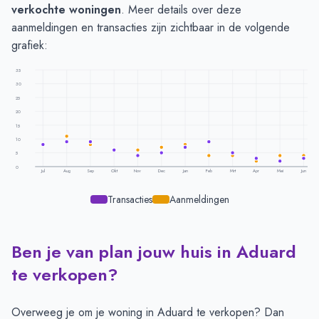
verkochte woningen
. Meer details over deze
aanmeldingen en transacties zijn zichtbaar in de volgende
grafiek:
35
30
25
20
15
10
5
0
Jul
Aug
Sep
Okt
Nov
Dec
Jan
Feb
Mrt
Apr
Mei
Jun
Transacties
Aanmeldingen
Ben je van plan jouw huis in Aduard
Transacties en aanmeldingen per maand -
Aduard
Maand
Transacties
Aanmeldingen
te verkopen?
Juli
8
8
Augustus
9
11
Overweeg je om je woning in Aduard te verkopen? Dan