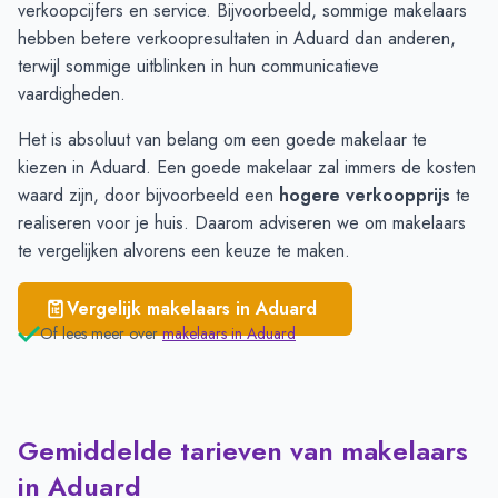
verkoopcijfers en service. Bijvoorbeeld, sommige makelaars
Aduard
€ 2.844
hebben betere verkoopresultaten in Aduard dan anderen,
Oldehove
€ 2.305
terwijl sommige uitblinken in hun communicatieve
vaardigheden.
Het is absoluut van belang om een goede makelaar te
kiezen in Aduard. Een goede makelaar zal immers de kosten
waard zijn, door bijvoorbeeld een
hogere verkoopprijs
te
realiseren voor je huis. Daarom adviseren we om
makelaars
te vergelijken
alvorens een keuze te maken.
Vergelijk makelaars in
Aduard
Of lees meer over
makelaars in
Aduard
Gemiddelde tarieven van makelaars
in Aduard