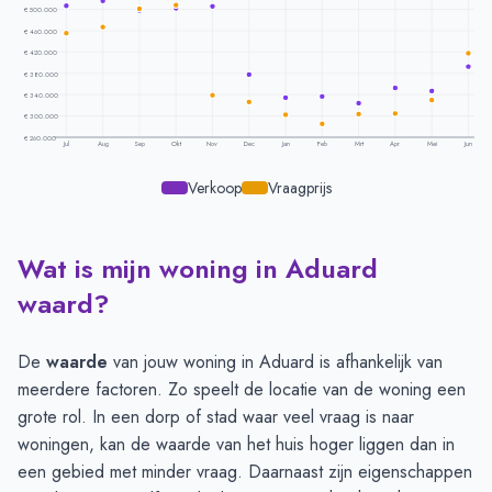
€ 500.000
€ 460.000
€ 420.000
€ 380.000
€ 340.000
€ 300.000
€ 260.000
Jul
Aug
Sep
Okt
Nov
Dec
Jan
Feb
Mrt
Apr
Mei
Jun
Verkoop
Vraagprijs
Wat is mijn woning in Aduard
Prijsontwikkeling per maand -
Aduard
Maand
Vraagprijs
Verkoopprijs
waard?
Juli
€ 455.000
€ 506.756
Augustus
€ 467.272
€ 515.616
De
waarde
van jouw woning in Aduard is afhankelijk van
September
€ 501.000
€ 497.989
meerdere factoren. Zo speelt de locatie van de woning een
Oktober
€ 508.166
€ 502.066
grote rol. In een dorp of stad waar veel vraag is naar
November
€ 338.666
€ 505.224
woningen, kan de waarde van het huis hoger liggen dan in
December
€ 326.000
€ 377.621
een gebied met minder vraag. Daarnaast zijn eigenschappen
Januari
€ 302.625
€ 334.418