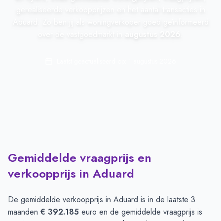
gerealiseerde verkoopprijzen en het aantal transacties in
Aduard. Zo ben jij als woningverkoper goed geïnformeerd
over de vastgoedmarkt in
augustus 2026
.
Laatst geactualiseerd op:
1 augustus 2026
Gemiddelde vraagprijs en
verkoopprijs in Aduard
De gemiddelde verkoopprijs in
Aduard
is in de laatste 3
maanden
€ 392.185
euro en de gemiddelde vraagprijs is