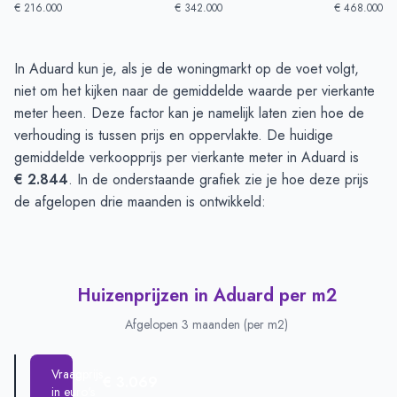
€ 216.000
€ 342.000
€ 468.000
Huizenprijzen in Aduard
-
Afgelopen 3 maanden
In Aduard kun je, als je de woningmarkt op de voet volgt,
Type
Bedrag
niet om het kijken naar de gemiddelde waarde per vierkante
Vraagprijs in euro's
€ 417.500
meter heen. Deze factor kan je namelijk laten zien hoe de
Verkoopprijs in euro's
verhouding is tussen prijs en oppervlakte. De huidige
€ 392.185
gemiddelde verkoopprijs per vierkante meter in Aduard is
€ 2.844
. In de onderstaande grafiek zie je hoe deze prijs
de afgelopen drie maanden is ontwikkeld:
Huizenprijzen in Aduard per m2
Afgelopen 3 maanden (per m2)
Vraagprijs
€ 3.069
in euro's