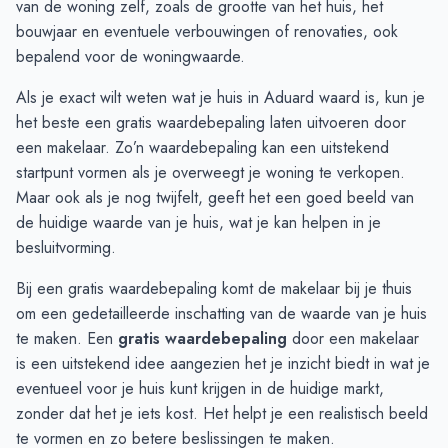
van de woning zelf, zoals de grootte van het huis, het
Februari
€ 284.750
€ 336.176
bouwjaar en eventuele verbouwingen of renovaties, ook
Maart
€ 303.500
€ 323.950
bepalend voor de woningwaarde.
April
€ 305.000
€ 352.966
Als je exact wilt weten wat je huis in Aduard waard is, kun je
Mei
€ 330.000
€ 346.777
het beste een
gratis waardebepaling
laten uitvoeren door
Juni
€ 417.500
€ 392.185
een makelaar. Zo’n waardebepaling kan een uitstekend
startpunt vormen als je overweegt je woning te verkopen.
Maar ook als je nog twijfelt, geeft het een goed beeld van
de huidige waarde van je huis, wat je kan helpen in je
besluitvorming.
Bij een gratis waardebepaling komt de makelaar bij je thuis
om een gedetailleerde inschatting van de waarde van je huis
te maken. Een
gratis waardebepaling
door een makelaar
is een uitstekend idee aangezien het je inzicht biedt in wat je
eventueel voor je huis kunt krijgen in de huidige markt,
zonder dat het je iets kost. Het helpt je een realistisch beeld
te vormen en zo betere beslissingen te maken.