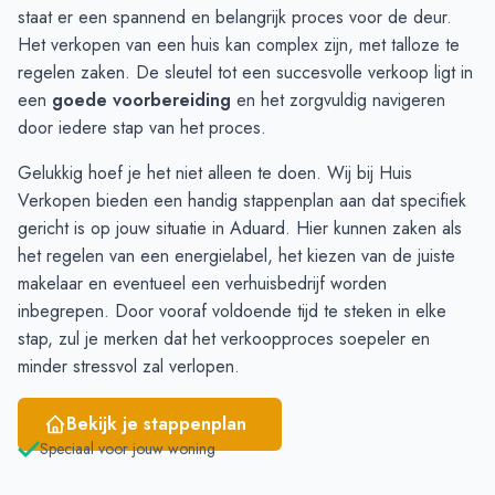
September
9
8
staat er een spannend en belangrijk proces voor de deur.
Oktober
6
6
Het verkopen van een huis kan complex zijn, met talloze te
November
4
6
regelen zaken. De sleutel tot een succesvolle verkoop ligt in
December
5
7
een
goede voorbereiding
en het zorgvuldig navigeren
Januari
7
8
door iedere stap van het proces.
Februari
9
4
Gelukkig hoef je het niet alleen te doen. Wij bij Huis
Maart
5
4
Verkopen bieden een handig
stappenplan
aan dat specifiek
April
3
2
gericht is op jouw situatie in Aduard. Hier kunnen zaken als
Mei
2
4
het regelen van een energielabel, het kiezen van de juiste
Juni
3
4
makelaar en eventueel een verhuisbedrijf worden
inbegrepen. Door vooraf voldoende tijd te steken in elke
stap, zul je merken dat het verkoopproces soepeler en
minder stressvol zal verlopen.
Bekijk je stappenplan
Speciaal voor jouw woning