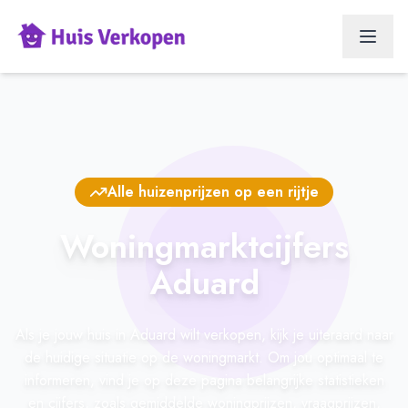
Alle huizenprijzen op een rijtje
Woningmarktcijfers
Aduard
Als je jouw huis in Aduard wilt verkopen, kijk je uiteraard naar
de huidige situatie op de woningmarkt. Om jou optimaal te
informeren, vind je op deze pagina belangrijke statistieken
en cijfers, zoals gemiddelde woningprijzen, vraagprijzen,