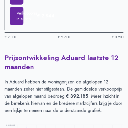
Verkoopprijs
€ 2.844
in euro's
€ 2.100
€ 2.600
€ 3.200
Prijsontwikkeling Aduard laatste 12
Huizenprijzen in Aduard per m2
-
Afgelopen 3 maanden (per m
Type
Bedrag
maanden
Vraagprijs in euro's
€ 3.069
Verkoopprijs in euro's
€ 2.844
In Aduard hebben de woningprijzen de afgelopen 12
maanden zeker niet stilgestaan. De gemiddelde verkoopprijs
van afgelopen maand bedroeg
€ 392.185
. Meer inzicht in
de betekenis hiervan en de bredere marktcijfers krijg je door
een kijkje te nemen naar de onderstaande grafiek:
€ 540.000