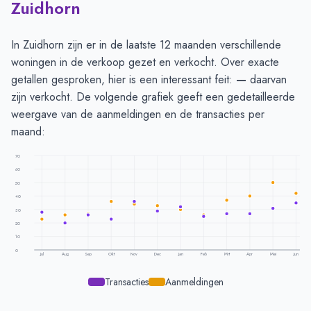
Zuidhorn
In Zuidhorn zijn er in de laatste 12 maanden verschillende
woningen in de verkoop gezet en verkocht. Over exacte
getallen gesproken, hier is een interessant feit:
—
daarvan
zijn verkocht. De volgende grafiek geeft een gedetailleerde
weergave van de aanmeldingen en de transacties per
maand:
70
60
50
40
30
20
10
0
Jul
Aug
Sep
Okt
Nov
Dec
Jan
Feb
Mrt
Apr
Mei
Jun
Transacties
Aanmeldingen