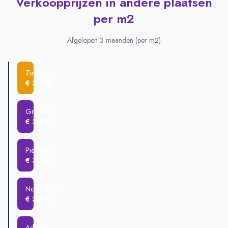
Verkoopprijzen in andere plaatsen
Plaats
Gemiddelde verkoopprijs
per m2
Zuidhorn
€ 495.902
Grijpskerk
€ 403.588
Afgelopen 3 maanden (per m2)
Aduard
€ 392.185
Oldehove
€ 385.000
Zuidhorn
Noordhorn
€ 362.362
€ 3.709
Kommerzijl
€ 280.000
Pieterzijl
€ 250.095
Grijpskerk
€ 3.694
Pieterzijl
€ 3.583
Noordhorn
€ 3.235
Aduard