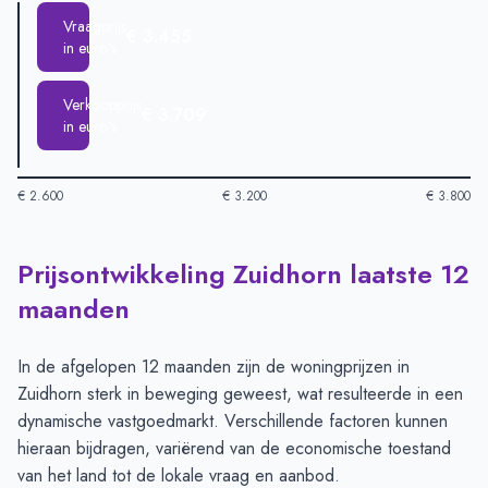
Vraagprijs
€ 3.455
in euro's
Verkoopprijs
€ 3.709
in euro's
€ 2.600
€ 3.200
€ 3.800
Prijsontwikkeling Zuidhorn laatste 12
Huizenprijzen in Zuidhorn per m2
-
Afgelopen 3 maanden (per 
Type
Bedrag
maanden
Vraagprijs in euro's
€ 3.455
Verkoopprijs in euro's
€ 3.709
In de afgelopen 12 maanden zijn de woningprijzen in
Zuidhorn sterk in beweging geweest, wat resulteerde in een
dynamische vastgoedmarkt. Verschillende factoren kunnen
hieraan bijdragen, variërend van de economische toestand
van het land tot de lokale vraag en aanbod.