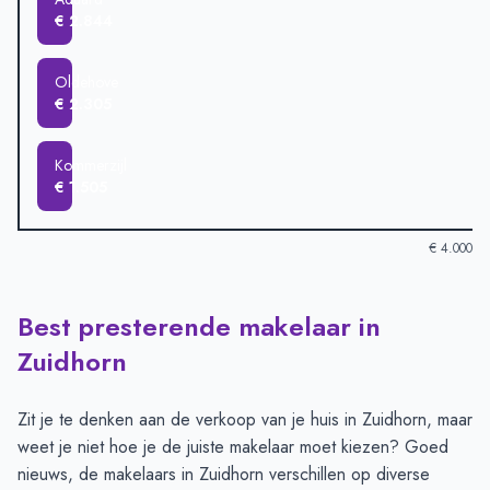
€ 2.844
Oldehove
€ 2.305
Kommerzijl
€ 1.505
€ 4.000
Best presterende makelaar in
Verkoopprijzen in andere plaatsen per m2
-
Afgelopen 3 maand
Plaats
Gemiddelde verkoopprijs
Zuidhorn
Zuidhorn
€ 3.709
Grijpskerk
€ 3.694
Zit je te denken aan de verkoop van je huis in Zuidhorn, maar
Pieterzijl
€ 3.583
weet je niet hoe je de juiste makelaar moet kiezen? Goed
Noordhorn
€ 3.235
nieuws, de makelaars in Zuidhorn verschillen op diverse