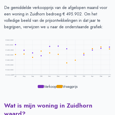
De gemiddelde verkoopprijs van de afgelopen maand voor
een woning in Zuidhorn bedroeg € 495.902. Om het
volledige beeld van de prijsontwikkelingen in dat jaar te
begrijpen, verwijzen we u naar de onderstaande grafiek:
€ 540.000
€ 510.000
€ 480.000
€ 450.000
€ 420.000
€ 390.000
€ 360.000
€ 330.000
Jul
Aug
Sep
Okt
Nov
Dec
Jan
Feb
Mrt
Apr
Mei
Jun
Verkoop
Vraagprijs
Wat is mijn woning in Zuidhorn
Prijsontwikkeling per maand -
Zuidhorn
Maand
Vraagprijs
Verkoopprijs
waard?