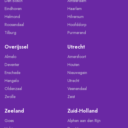
Den Bosch
Amsterdam
Eindhoven
Haarlem
Helmond
Hilversum
Roosendaal
Hoofddorp
Tilburg
Purmerend
Overijssel
Utrecht
Almelo
Amersfoort
Deventer
Houten
Enschede
Nieuwegein
Hengelo
Utrecht
Oldenzaal
Veenendaal
Zwolle
Zeist
Zeeland
Zuid-Holland
Goes
Alphen aan den Rijn