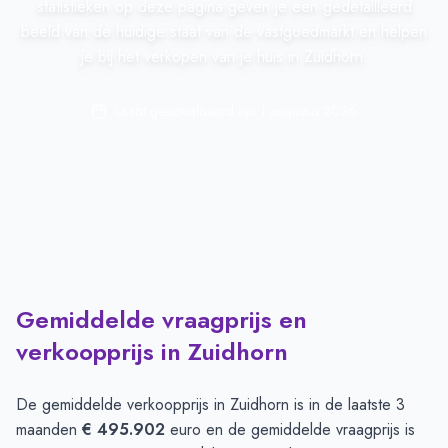
statistieken op deze pagina geven je een gedetailleerd
beeld van de huidige staat van de vastgoedmarkt en helpen
je bij het verkopen van je huis in Zuidhorn.
Laatst geactualiseerd op:
1 augustus 2026
Gemiddelde vraagprijs en
verkoopprijs in Zuidhorn
De gemiddelde verkoopprijs in
Zuidhorn
is in de laatste 3
maanden
€ 495.902
euro en de gemiddelde vraagprijs is