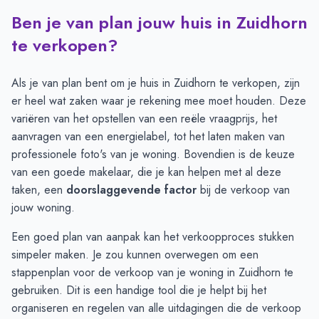
Ben je van plan jouw huis in Zuidhorn
Transacties en aanmeldingen per maand -
Zuidhorn
Maand
Transacties
Aanmeldingen
te verkopen?
Juli
28
23
Augustus
20
26
Als je van plan bent om je huis in Zuidhorn te verkopen, zijn
September
26
27
er heel wat zaken waar je rekening mee moet houden. Deze
Oktober
23
36
variëren van het opstellen van een reële vraagprijs, het
November
36
34
aanvragen van een energielabel, tot het laten maken van
December
29
33
professionele foto's van je woning. Bovendien is de keuze
Januari
32
30
van een goede makelaar, die je kan helpen met al deze
Februari
25
26
taken, een
doorslaggevende factor
bij de verkoop van
Maart
27
37
jouw woning.
April
27
40
Een goed plan van aanpak kan het verkoopproces stukken
Mei
31
50
simpeler maken. Je zou kunnen overwegen om een
Juni
35
42
stappenplan
voor de verkoop van je woning in Zuidhorn te
gebruiken. Dit is een handige tool die je helpt bij het
organiseren en regelen van alle uitdagingen die de verkoop