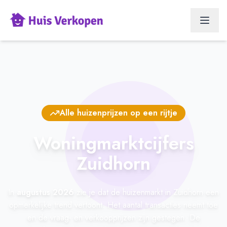
Alle huizenprijzen op een rijtje
Woningmarktcijfers
Zuidhorn
In
augustus 2026
zie je dat de huizenmarkt in Zuidhorn een
opmerkelijke trend vertoont. Het aantal transacties neemt toe
en de vraag- en verkoopprijzen zijn gestegen. De