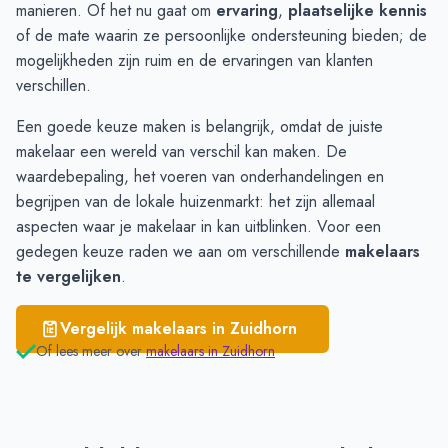
Aduard
€ 2.844
manieren. Of het nu gaat om
ervaring
,
plaatselijke kennis
Oldehove
€ 2.305
of de mate waarin ze persoonlijke ondersteuning bieden; de
Kommerzijl
€ 1.505
mogelijkheden zijn ruim en de ervaringen van klanten
verschillen.
Een goede keuze maken is belangrijk, omdat de juiste
makelaar een wereld van verschil kan maken. De
waardebepaling, het voeren van onderhandelingen en
begrijpen van de lokale huizenmarkt: het zijn allemaal
aspecten waar je makelaar in kan uitblinken. Voor een
gedegen keuze raden we aan om verschillende
makelaars
te vergelijken
.
Vergelijk makelaars in
Zuidhorn
Of lees meer over
makelaars in
Zuidhorn