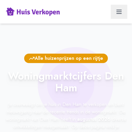
Alle huizenprijzen op een rijtje
Woningmarktcijfers Den
Ham
Je overweegt om je huis in Den Ham te verkopen en bent
nieuwsgierig naar de recente trends in de woningmarkt. De
woningmarkt van Den Ham heeft in
augustus 2026
diverse
ontwikkelingen meegemaakt. Op deze pagina vind je