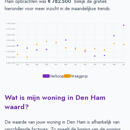
Ham opbrachten was
€ 782.500
. Bekijk de grafiek
hieronder voor meer inzicht in de maandelijkse trends:
€ 810.000
€ 730.000
€ 650.000
€ 570.000
€ 490.000
€ 410.000
€ 330.000
€ 250.000
Jul
Aug
Sep
Okt
Nov
Dec
Jan
Feb
Mrt
Apr
Mei
Jun
Verkoop
Vraagprijs
Wat is mijn woning in Den Ham
Prijsontwikkeling per maand -
Den Ham
Maand
Vraagprijs
Verkoopprijs
waard?
Juli
€ 367.363
€ 494.416
Augustus
€ 328.285
€ 457.100
De waarde van jouw woning in Den Ham is afhankelijk van
September
€ 510.777
€ 431.375
verschillende factoren. Zo speelt de ligging van de woning