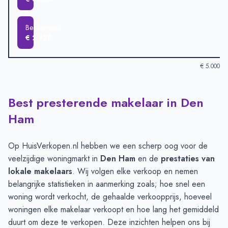
Beerzerveld
€ 2.738
€ 5.000
Best presterende makelaar in Den
Verkoopprijzen in andere plaatsen per m2
-
Afgelopen 3 maand
Plaats
Gemiddelde verko
Ham
Den Ham
€ 4.596
Hellendoorn
€ 4.302
Op HuisVerkopen.nl hebben we een scherp oog voor de
Daarlerveen
€ 3.938
veelzijdige woningmarkt in
Den Ham
en de
prestaties van
Vroomshoop
€ 3.887
lokale makelaars
. Wij volgen elke verkoop en nemen
Westerhaar-Vriezenveensewijk
€ 3.064
belangrijke statistieken in aanmerking zoals; hoe snel een
Beerzerveld
€ 2.738
woning wordt verkocht, de gehaalde verkoopprijs, hoeveel
woningen elke makelaar verkoopt en hoe lang het gemiddeld
duurt om deze te verkopen. Deze inzichten helpen ons bij