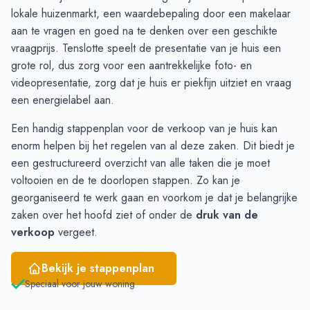
Oktober
5
9
lokale huizenmarkt, een
waardebepaling door een makelaar
November
6
15
aan te vragen en goed na te denken over een geschikte
December
11
15
vraagprijs. Tenslotte speelt de presentatie van je huis een
Januari
14
18
grote rol, dus zorg voor een aantrekkelijke foto- en
Februari
15
16
videopresentatie, zorg dat je huis er piekfijn uitziet en vraag
Maart
14
14
een
energielabel
aan.
April
11
13
Een
handig stappenplan voor de verkoop van je huis
kan
Mei
12
15
enorm helpen bij het regelen van al deze zaken. Dit biedt je
Juni
11
13
een gestructureerd overzicht van alle taken die je moet
voltooien en de te doorlopen stappen. Zo kan je
georganiseerd te werk gaan en voorkom je dat je belangrijke
zaken over het hoofd ziet of onder de
druk van de
verkoop
vergeet.
Bekijk je stappenplan
Speciaal voor jouw woning