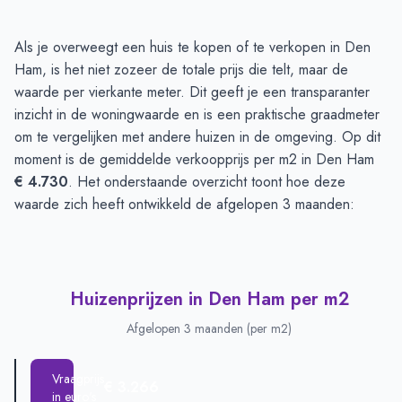
Huizenprijzen in Den Ham
-
Afgelopen 3 maanden
Als je overweegt een huis te kopen of te verkopen in Den
Type
Bedrag
Ham, is het niet zozeer de totale prijs die telt, maar de
Vraagprijs in euro's
€ 507.461
waarde per vierkante meter. Dit geeft je een transparanter
Verkoopprijs in euro's
inzicht in de woningwaarde en is een praktische graadmeter
€ 782.500
om te vergelijken met andere huizen in de omgeving. Op dit
moment is de gemiddelde verkoopprijs per m2 in Den Ham
€ 4.730
. Het onderstaande overzicht toont hoe deze
waarde zich heeft ontwikkeld de afgelopen 3 maanden:
Huizenprijzen in Den Ham per m2
Afgelopen 3 maanden (per m2)
Vraagprijs
€ 3.266
in euro's