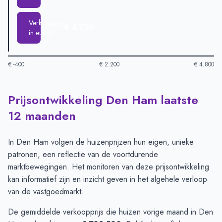
Verkoopprijs
€ 4.730
in euro's
€ -400
€ 2.200
€ 4.800
Prijsontwikkeling Den Ham laatste
Huizenprijzen in Den Ham per m2
-
Afgelopen 3 maanden (per
Type
Bedrag
12 maanden
Vraagprijs in euro's
€ 3.266
Verkoopprijs in euro's
€ 4.730
In Den Ham volgen de huizenprijzen hun eigen, unieke
patronen, een reflectie van de voortdurende
marktbewegingen. Het monitoren van deze prijsontwikkeling
kan informatief zijn en inzicht geven in het algehele verloop
van de vastgoedmarkt.
De gemiddelde verkoopprijs die huizen vorige maand in Den