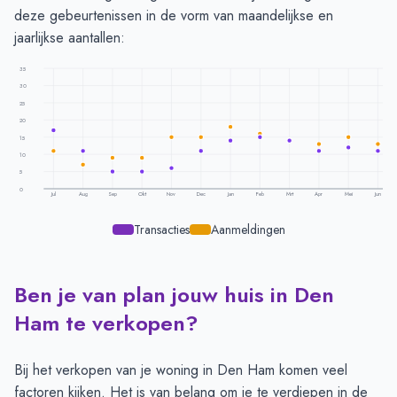
deze gebeurtenissen in de vorm van maandelijkse en
jaarlijkse aantallen:
35
30
25
20
15
10
5
0
Jul
Aug
Sep
Okt
Nov
Dec
Jan
Feb
Mrt
Apr
Mei
Jun
Transacties
Aanmeldingen
Ben je van plan jouw huis in Den
Transacties en aanmeldingen per maand -
Den Ham
Maand
Transacties
Aanmeldingen
Ham te verkopen?
Juli
17
11
Augustus
11
7
Bij het verkopen van je woning in Den Ham komen veel
September
5
9
factoren kijken. Het is van belang om je te verdiepen in de