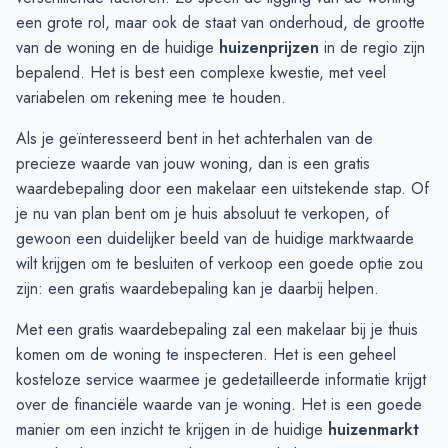
Oktober
€ 551.777
€ 437.500
een grote rol, maar ook de staat van onderhoud, de grootte
November
€ 535.200
€ 529.504
van de woning en de huidige
huizenprijzen
in de regio zijn
December
€ 460.800
€ 572.169
bepalend. Het is best een complexe kwestie, met veel
Januari
€ 444.777
€ 455.676
variabelen om rekening mee te houden.
Februari
€ 430.625
€ 413.275
Als je geïnteresseerd bent in het achterhalen van de
Maart
€ 446.285
€ 344.430
precieze waarde van jouw woning, dan is een gratis
April
€ 430.615
€ 352.300
waardebepaling door een makelaar een uitstekende stap. Of
Mei
€ 521.466
€ 634.166
je nu van plan bent om je huis absoluut te verkopen, of
Juni
€ 507.461
€ 782.500
gewoon een duidelijker beeld van de huidige marktwaarde
wilt krijgen om te besluiten of verkoop een goede optie zou
zijn: een
gratis waardebepaling
kan je daarbij helpen.
Met een gratis waardebepaling zal een makelaar bij je thuis
komen om de woning te inspecteren. Het is een geheel
kosteloze service waarmee je gedetailleerde informatie krijgt
over de financiële waarde van je woning. Het is een goede
manier om een inzicht te krijgen in de huidige
huizenmarkt