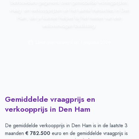
betrouwbare gegevens over gemiddelde woningprijzen,
vraag- en verkoopprijzen en het aantal transacties in Den
Ham, die je kunnen helpen bij het nemen van een
weloverwogen beslissing.
Laatst geactualiseerd op:
1 augustus 2026
Gemiddelde vraagprijs en
verkoopprijs in Den Ham
De gemiddelde verkoopprijs in
Den Ham
is in de laatste 3
maanden
€ 782.500
euro en de gemiddelde vraagprijs is