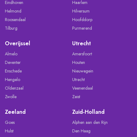
Eindhoven
Haarlem
Helmond
Hilversum
Roosendaal
Hoofddorp
Tilburg
Purmerend
Overijssel
Utrecht
Almelo
Amersfoort
Deventer
Houten
Enschede
Nieuwegein
Hengelo
Utrecht
Oldenzaal
Veenendaal
Zwolle
Zeist
Zeeland
Zuid-Holland
Goes
Alphen aan den Rijn
Hulst
Den Haag