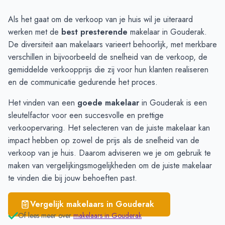
Waddinxveen
€ 4.827
Als het gaat om de verkoop van je huis wil je uiteraard
Ouderkerk aan den IJssel
€ 4.716
werken met de
best presterende
makelaar in Gouderak.
Moordrecht
€ 4.716
De diversiteit aan makelaars varieert behoorlijk, met merkbare
Stolwijk
€ 4.522
verschillen in bijvoorbeeld de snelheid van de verkoop, de
Nieuwerkerk aan den IJssel
€ 4.469
gemiddelde verkoopprijs die zij voor hun klanten realiseren
Gouderak
€ 3.809
en de communicatie gedurende het proces.
Het vinden van een
goede makelaar
in Gouderak is een
sleutelfactor voor een succesvolle en prettige
verkoopervaring. Het selecteren van de juiste makelaar kan
impact hebben op zowel de prijs als de snelheid van de
verkoop van je huis. Daarom adviseren we je om gebruik te
maken van
vergelijkingsmogelijkheden
om de juiste makelaar
te vinden die bij jouw behoeften past.
Vergelijk makelaars in
Gouderak
Of lees meer over
makelaars in
Gouderak