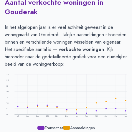
Aantal verkochte woningen in
Gouderak
In het afgelopen jaar is er veel activiteit geweest in de
woningmarkt van Gouderak. Talrijke aanmeldingen stroomden
binnen en verschillende woningen wisselden van eigenaar.
Het specifieke aantal is
— verkochte woningen
. Kijk
hieronder naar de gedetailleerde grafiek voor een duidelijker
beeld van de woningverkoop:
35
30
25
20
15
10
5
0
Jul
Aug
Sep
Okt
Nov
Dec
Jan
Feb
Mrt
Apr
Mei
Jun
Transacties
Aanmeldingen