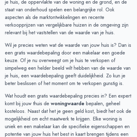
je huis, de oppervlakte van de woning en de grond, en de
November
€ 438.166
€ 486.792
staat van onderhoud spelen een belangrijke rol. Ook
December
€ 504.166
€ 456.887
aspecten als de marktontwikkelingen en recente
Januari
€ 703.625
€ 422.000
verkoopprijzen van vergelijkbare huizen in de omgeving zijn
Februari
€ 644.916
€ 565.000
relevant bij het vaststellen van de waarde van je huis.
Maart
€ 574.350
€ 580.000
Wil je precies weten wat de waarde van jouw huis is? Dan is
April
€ 554.000
€ 530.286
een gratis
waardebepaling door een makelaar
een goede
Mei
€ 735.500
€ 521.607
keuze. Of je nu overweegt om je huis te verkopen of
Juni
€ 779.333
€ 455.715
simpelweg een helder beeld wilt hebben van de waarde van
je huis, een waardebepaling geeft duidelijkheid. Zo kun je
beter beslissen of het moment om te verkopen gunstig is.
Wat houdt een gratis waardebepaling precies in? Een expert
komt bij jouw thuis de
woningwaarde
bepalen, geheel
kosteloos. Naast dat het je geen geld kost, biedt het ook de
mogelijkheid om echt maatwerk te krijgen. Elke woning is
uniek en een makelaar kan de specifieke eigenschappen en
potentie van jouw huis het best in kaart brengen tijdens een