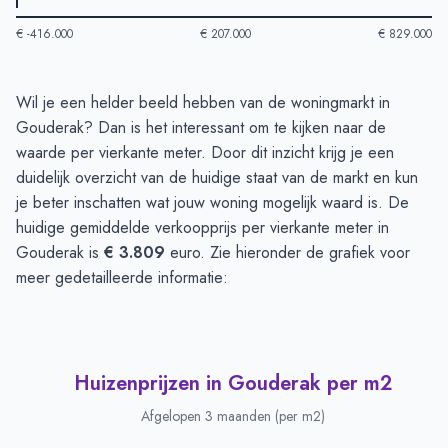
€ -416.000
€ 207.000
€ 829.000
Huizenprijzen in Gouderak
-
Afgelopen 3 maanden
Wil je een helder beeld hebben van de woningmarkt in
Type
Bedrag
Gouderak? Dan is het interessant om te kijken naar de
Vraagprijs in euro's
€ 779.333
waarde per vierkante meter. Door dit inzicht krijg je een
Verkoopprijs in euro's
duidelijk overzicht van de huidige staat van de markt en kun
€ 455.715
je beter inschatten wat jouw woning mogelijk waard is. De
huidige gemiddelde verkoopprijs per vierkante meter in
Gouderak is
€ 3.809
euro. Zie hieronder de grafiek voor
meer gedetailleerde informatie:
Huizenprijzen in Gouderak per m2
Afgelopen 3 maanden (per m2)