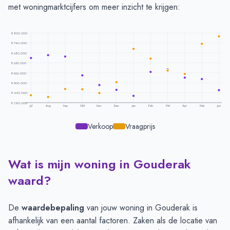
met woningmarktcijfers om meer inzicht te krijgen:
€ 800.000
€ 740.000
€ 680.000
€ 620.000
€ 560.000
€ 500.000
€ 440.000
€ 380.000
Jul
Aug
Sep
Okt
Nov
Dec
Jan
Feb
Mrt
Apr
Mei
Jun
Verkoop
Vraagprijs
Wat is mijn woning in Gouderak
Prijsontwikkeling per maand -
Gouderak
Maand
Vraagprijs
Verkoopprijs
waard?
Juli
€ 424.285
€ 649.025
Augustus
€ 413.571
€ 665.692
De
waardebepaling
van jouw woning in Gouderak is
September
€ 462.357
€ 658.019
afhankelijk van een aantal factoren. Zaken als de locatie van
Oktober
€ 460.571
€ 543.943