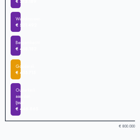
€ 573.189
Waddinxveen
€ 521.492
Bergambacht
€ 458.182
Gouderak
€ 455.715
Ouderkerk
aan den
IJssel
€ 446.865
€ 800.000