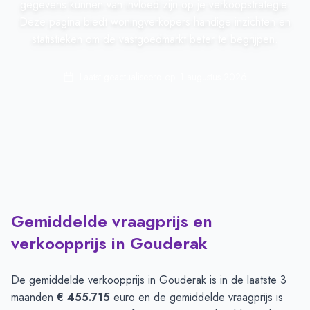
gegevens kunnen van invloed zijn op je verkoopstrategie.
Deze pagina biedt woningverkopers handige inzichten en
statistieken om de vastgoedmarkt beter te begrijpen.
Laatst geactualiseerd op:
1 augustus 2026
Gemiddelde vraagprijs en
verkoopprijs in Gouderak
De gemiddelde verkoopprijs in
Gouderak
is in de laatste 3
maanden
€ 455.715
euro en de gemiddelde vraagprijs is