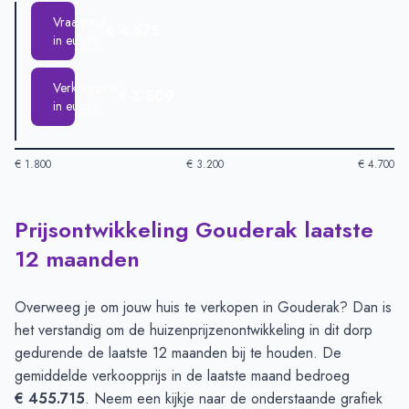
Vraagprijs
€ 4.575
in euro's
Verkoopprijs
€ 3.809
in euro's
€ 1.800
€ 3.200
€ 4.700
Prijsontwikkeling Gouderak laatste
Huizenprijzen in Gouderak per m2
-
Afgelopen 3 maanden (pe
Type
Bedrag
12 maanden
Vraagprijs in euro's
€ 4.575
Verkoopprijs in euro's
€ 3.809
Overweeg je om jouw huis te verkopen in Gouderak? Dan is
het verstandig om de huizenprijzenontwikkeling in dit dorp
gedurende de laatste 12 maanden bij te houden. De
gemiddelde verkoopprijs in de laatste maand bedroeg
€ 455.715
. Neem een kijkje naar de onderstaande grafiek