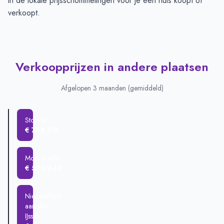
in de lokale prijsschommelingen voor je een huis koopt of
verkoopt.
Verkoopprijzen in andere plaatsen
Afgelopen 3 maanden (gemiddeld)
Stolwijk
€ 768.176
Moordrecht
€ 596.644
Nieuwerkerk
aan den
IJssel