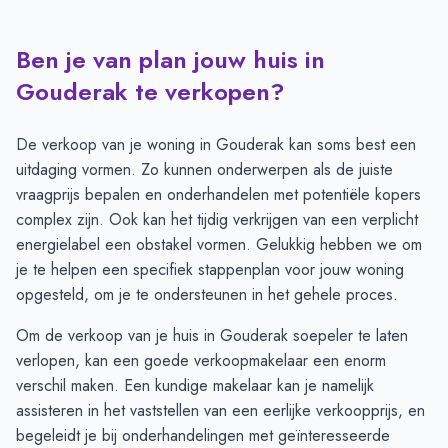
Ben je van plan jouw huis in
Transacties en aanmeldingen per maand -
Gouderak
Maand
Transacties
Aanmeldingen
Gouderak te verkopen?
Juli
7
7
Augustus
6
7
De verkoop van je woning in Gouderak kan soms best een
September
8
7
uitdaging vormen. Zo kunnen onderwerpen als de juiste
Oktober
8
7
vraagprijs bepalen en onderhandelen met potentiële kopers
November
7
6
complex zijn. Ook kan het tijdig verkrijgen van een verplicht
December
4
3
energielabel een obstakel vormen. Gelukkig hebben we om
Januari
1
4
je te helpen een specifiek
stappenplan voor jouw woning
Februari
1
6
opgesteld, om je te ondersteunen in het gehele proces.
Maart
3
10
Om de verkoop van je huis in Gouderak soepeler te laten
April
5
11
verlopen, kan een goede verkoopmakelaar een enorm
Mei
5
14
verschil maken. Een kundige makelaar kan je namelijk
Juni
3
12
assisteren in het vaststellen van een eerlijke verkoopprijs, en
begeleidt je bij onderhandelingen met geïnteresseerde