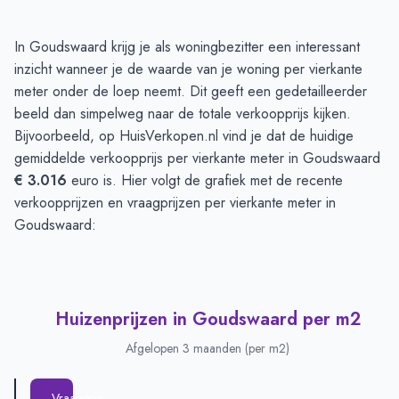
Huizenprijzen in Goudswaard
-
Afgelopen 3 maanden
In Goudswaard krijg je als woningbezitter een interessant
Type
Bedrag
inzicht wanneer je de waarde van je woning per vierkante
Vraagprijs in euro's
€ 451.000
meter onder de loep neemt. Dit geeft een gedetailleerder
Verkoopprijs in euro's
beeld dan simpelweg naar de totale verkoopprijs kijken.
€ 368.000
Bijvoorbeeld, op HuisVerkopen.nl vind je dat de huidige
gemiddelde verkoopprijs per vierkante meter in Goudswaard
€ 3.016
euro is. Hier volgt de grafiek met de recente
verkoopprijzen en vraagprijzen per vierkante meter in
Goudswaard:
Huizenprijzen in Goudswaard per m2
Afgelopen 3 maanden (per m2)
Vraagprijs