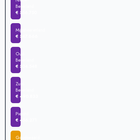
Nieuw-
Beijerland
€ 556.750
Mijnsheerenland
€ 547.666
Oud-
Beijerland
€ 504.548
Zuid-
Beijerland
€ 490.833
Piershil
€ 456.271
Goudswaard