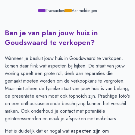
Transacties
Aanmeldingen
Ben je van plan jouw huis in
Transacties en aanmeldingen per maand -
Goudswaard
Maand
Transacties
Aanmeldingen
Goudswaard te verkopen?
Juli
6
8
Augustus
5
6
Wanneer je besluit jouw huis in Goudswaard te verkopen,
September
6
7
komen daar flink wat aspecten bij kijken. De staat van jouw
Oktober
5
9
woning speelt een grote rol, denk aan reparaties die
November
6
11
gemaakt moeten worden om de verkoopkans te vergroten.
December
8
9
Maar niet alleen de fysieke staat van jouw huis is van belang,
Januari
6
4
de presentatie ervan moet ook topnotch zijn. Prachtige foto's
Februari
3
1
en een enthousiasmerende beschrijving kunnen het verschil
Maart
4
7
maken. Ook onderhoud je contact met potentiële
April
8
10
geïnteresseerden en maak je afspraken met makelaars.
Mei
10
12
Het is duidelijk dat er nogal wat
aspecten zijn om
Juni
7
7