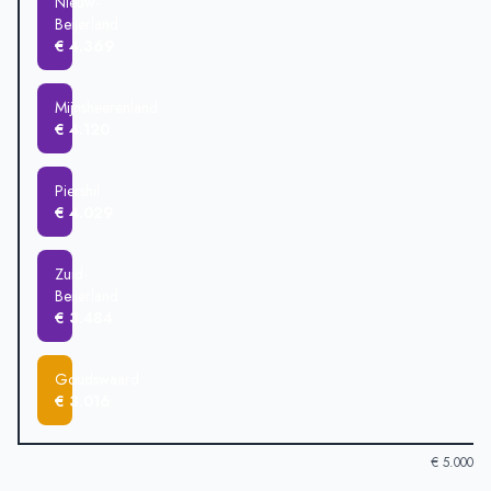
Nieuw-
Beijerland
€ 4.369
Mijnsheerenland
€ 4.120
Piershil
€ 4.029
Zuid-
Beijerland
€ 3.484
Goudswaard
€ 3.016
€ 5.000