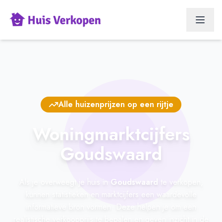
Alle huizenprijzen op een rijtje
Woningmarktcijfers
Goudswaard
Als je overweegt je huis in
Goudswaard
te verkopen,
kunnen statistieken en marktcijfers een waardevolle
informatieve bron vormen. Deze helpen je om een
realistische verkoopprijs te bepalen en geven inzicht in de