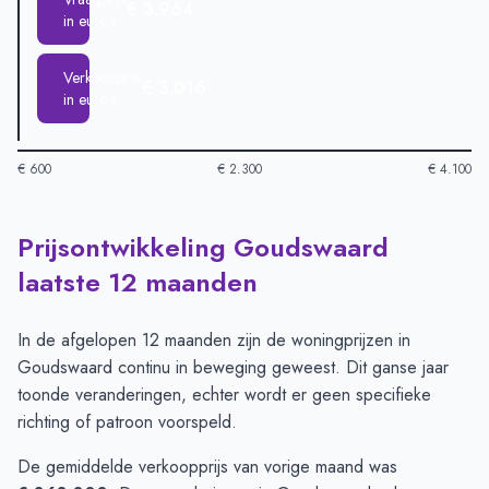
€ 3.964
in euro's
Verkoopprijs
€ 3.016
in euro's
€ 600
€ 2.300
€ 4.100
Prijsontwikkeling Goudswaard
Huizenprijzen in Goudswaard per m2
-
Afgelopen 3 maanden (
Type
Bedr
laatste 12 maanden
Vraagprijs in euro's
€ 3.964
Verkoopprijs in euro's
€ 3.016
In de afgelopen 12 maanden zijn de woningprijzen in
Goudswaard continu in beweging geweest. Dit ganse jaar
toonde veranderingen, echter wordt er geen specifieke
richting of patroon voorspeld.
De gemiddelde verkoopprijs van vorige maand was