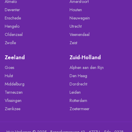
Almelo
Amersfoort
Deventer
Houten
Enschede
Nieuwegein
Hengelo
Utrecht
Oldenzaal
Veenendaal
Zwolle
Zeist
Zeeland
Zuid-Holland
Goes
Alphen aan den Rijn
Hulst
Den Haag
Middelburg
Dordrecht
Terneuzen
Leiden
Vlissingen
Rotterdam
Zierikzee
Zoetermeer
Huis Verkopen © 2025 - Bennekomseweg 43 - 6717LL - Ede - 0318 -