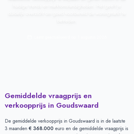
huidige trends en marktomstandigheden. Het geeft je
duidelijk overzicht om goed voorbereid de woningmarkt te
betreden.
Laatst geactualiseerd op:
1 augustus 2026
Gemiddelde vraagprijs en
verkoopprijs in Goudswaard
De gemiddelde verkoopprijs in
Goudswaard
is in de laatste
3 maanden
€ 368.000
euro en de gemiddelde vraagprijs is