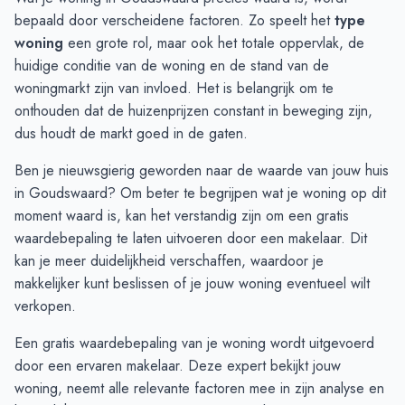
September
€ 658.000
€ 612.500
bepaald door verscheidene factoren. Zo speelt het
type
Oktober
€ 542.666
€ 471.676
woning
een grote rol, maar ook het totale oppervlak, de
November
€ 523.454
€ 444.269
huidige conditie van de woning en de stand van de
December
€ 558.777
€ 436.415
woningmarkt zijn van invloed. Het is belangrijk om te
Januari
€ 546.000
€ 464.016
onthouden dat de huizenprijzen constant in beweging zijn,
Februari
€ 885.000
€ 515.000
dus houdt de markt goed in de gaten.
Maart
€ 495.214
€ 543.171
Ben je nieuwsgierig geworden naar de waarde van jouw huis
April
€ 457.050
€ 543.171
in Goudswaard? Om beter te begrijpen wat je woning op dit
Mei
€ 495.875
€ 543.171
moment waard is, kan het verstandig zijn om een
gratis
Juni
€ 451.000
€ 368.000
waardebepaling
te laten uitvoeren door een makelaar. Dit
kan je meer duidelijkheid verschaffen, waardoor je
makkelijker kunt beslissen of je jouw woning eventueel wilt
verkopen.
Een gratis waardebepaling van je woning wordt uitgevoerd
door een ervaren makelaar. Deze expert bekijkt jouw
woning, neemt alle relevante factoren mee in zijn analyse en