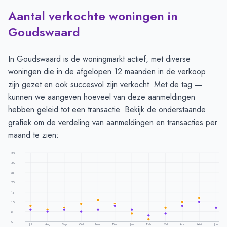
Aantal verkochte woningen in
Goudswaard
In Goudswaard is de woningmarkt actief, met diverse
woningen die in de afgelopen 12 maanden in de verkoop
zijn gezet en ook succesvol zijn verkocht. Met de tag
—
kunnen we aangeven hoeveel van deze aanmeldingen
hebben geleid tot een transactie. Bekijk de onderstaande
grafiek om de verdeling van aanmeldingen en transacties per
maand te zien:
35
30
25
20
15
10
5
0
Jul
Aug
Sep
Okt
Nov
Dec
Jan
Feb
Mrt
Apr
Mei
Jun