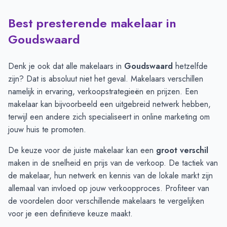
Best presterende makelaar in
Verkoopprijzen in andere plaatsen per m2
-
Afgelopen 3 maand
Plaats
Gemiddelde verkooppr
Goudswaard
Heinenoord
€ 4.621
Oud-Beijerland
€ 4.510
Denk je ook dat alle makelaars in
Goudswaard
hetzelfde
Nieuw-Beijerland
€ 4.369
zijn? Dat is absoluut niet het geval. Makelaars verschillen
Mijnsheerenland
€ 4.120
namelijk in ervaring, verkoopstrategieën en prijzen. Een
Piershil
€ 4.029
makelaar kan bijvoorbeeld een uitgebreid netwerk hebben,
Zuid-Beijerland
€ 3.484
terwijl een andere zich specialiseert in online marketing om
Goudswaard
€ 3.016
jouw huis te promoten.
De keuze voor de juiste makelaar kan een
groot verschil
maken in de snelheid en prijs van de verkoop. De tactiek van
de makelaar, hun netwerk en kennis van de lokale markt zijn
allemaal van invloed op jouw verkoopproces. Profiteer van
de voordelen door verschillende
makelaars te vergelijken
voor je een definitieve keuze maakt.