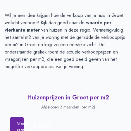
Huizenprijzen in Groet
-
Afgelopen 3 maanden
Wil je een idee krijgen hoe de verkoop van je huis in Groet
Type
Bedrag
wellicht verloopt? Kijk dan goed naar de
waarde per
Vraagprijs in euro's
€ 725.666
vierkante meter
van huizen in deze regio. Vermenigvuldig
Verkoopprijs in euro's
het aantal m2 van je woning met de gemiddelde verkoopprijs
€ 474.999
per m2 in Groet en krijg zo een eerste inzicht. De
onderstaande grafiek toont de actuele verkoopprijzen en
vraagprijzen per m2, die een goed beeld geven van het
mogelijke verkoopproces van je woning:
Huizenprijzen in Groet per m2
Afgelopen 3 maanden (per m2)
Vraagprijs
€ 5.888
in euro's