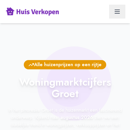
Alle huizenprijzen op een rijtje
Woningmarktcijfers
Groet
In het pittoreske Groet is de huizenmarkt een fascinerend
onderwerp. Kijkend naar
augustus 2026
zien we een
duidelijke trend in woningprijzen, verkoopprijzen en het