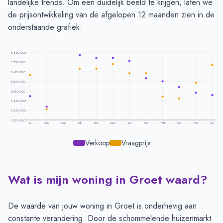
landelijke trends. Om een duidelijk beeld te krijgen, laten we
de prijsontwikkeling van de afgelopen 12 maanden zien in de
onderstaande grafiek:
€ 830.000
€ 750.000
€ 670.000
€ 590.000
€ 510.000
€ 430.000
€ 350.000
€ 270.000
Jul
Aug
Sep
Okt
Nov
Dec
Jan
Feb
Mrt
Apr
Mei
Jun
Verkoop
Vraagprijs
Wat is mijn woning in Groet waard?
Prijsontwikkeling per maand -
Groet
Maand
Vraagprijs
Verkoopprijs
Juli
€ 641.000
€ 466.666
De waarde van jouw woning in Groet is onderhevig aan
Augustus
€ 359.000
€ 380.000
constante verandering. Door de schommelende huizenmarkt