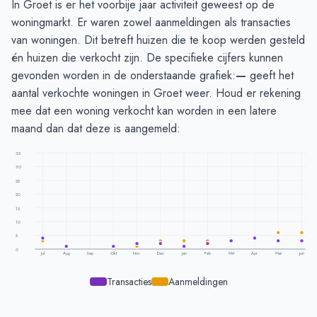
In Groet is er het voorbije jaar activiteit geweest op de
woningmarkt. Er waren zowel aanmeldingen als transacties
van woningen. Dit betreft huizen die te koop werden gesteld
én huizen die verkocht zijn. De specifieke cijfers kunnen
gevonden worden in de onderstaande grafiek:
—
geeft het
aantal verkochte woningen in Groet weer. Houd er rekening
mee dat een woning verkocht kan worden in een latere
maand dan dat deze is aangemeld:
35
30
25
20
15
10
5
0
Jul
Aug
Sep
Okt
Nov
Dec
Jan
Feb
Mrt
Apr
Mei
Jun
Transacties
Aanmeldingen