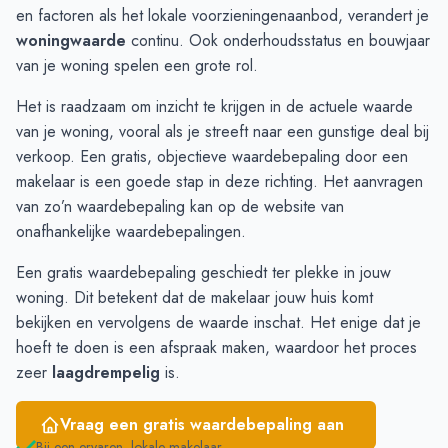
September
-
-
en factoren als het lokale voorzieningenaanbod, verandert je
Oktober
€ 695.000
€ 810.000
woningwaarde
continu. Ook onderhoudsstatus en bouwjaar
November
€ 695.000
€ 785.000
van je woning spelen een grote rol.
December
€ 731.666
€ 785.000
Het is raadzaam om inzicht te krijgen in de actuele waarde
Januari
€ 656.333
€ 760.000
van je woning, vooral als je streeft naar een gunstige deal bij
Februari
€ 656.333
€ 614.865
verkoop. Een gratis, objectieve waardebepaling door een
Maart
€ 464.333
€ 589.910
makelaar is een goede stap in deze richting. Het aanvragen
April
€ 448.500
€ 541.182
van zo’n waardebepaling kan op de website van
Mei
€ 579.666
€ 496.666
onafhankelijke waardebepalingen
.
Juni
€ 725.666
€ 474.999
Een gratis waardebepaling geschiedt ter plekke in jouw
woning. Dit betekent dat de makelaar jouw huis komt
bekijken en vervolgens de waarde inschat. Het enige dat je
hoeft te doen is een afspraak maken, waardoor het proces
zeer
laagdrempelig
is.
Vraag een gratis waardebepaling aan
Bij een ervaren, lokale makelaar