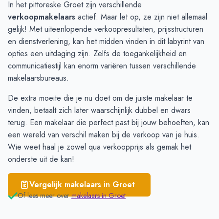
Schoorl
€ 4.928
In het pittoreske Groet zijn verschillende
Groet
€ 4.726
verkoopmakelaars
actief. Maar let op, ze zijn niet allemaal
Callantsoog
€ 4.081
gelijk! Met uiteenlopende verkoopresultaten, prijsstructuren
en dienstverlening, kan het midden vinden in dit labyrint van
opties een uitdaging zijn. Zelfs de toegankelijkheid en
communicatiestijl kan enorm variëren tussen verschillende
makelaarsbureaus.
De extra moeite die je nu doet om de
juiste makelaar
te
vinden, betaalt zich later waarschijnlijk dubbel en dwars
terug. Een makelaar die perfect past bij jouw behoeften, kan
een wereld van verschil maken bij de verkoop van je huis.
Wie weet haal je zowel qua verkoopprijs als gemak het
onderste uit de kan!
Vergelijk makelaars in
Groet
Of lees meer over
makelaars in
Groet