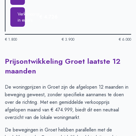
Verkoopprijs
€ 4.726
in euro's
€ 1.800
€ 3.900
€ 6.000
Prijsontwikkeling Groet laatste 12
Huizenprijzen in Groet per m2
-
Afgelopen 3 maanden (per m2
Type
Bedrag
maanden
Vraagprijs in euro's
€ 5.888
Verkoopprijs in euro's
€ 4.726
De woningprijzen in Groet zijn de afgelopen 12 maanden in
beweging geweest, zonder specifieke aannames te doen
over de richting. Met een gemiddelde verkoopprijs
afgelopen maand van € 474.999, biedt dit een neutraal
overzicht van de lokale woningmarkt.
De bewegingen in Groet hebben parallellen met de