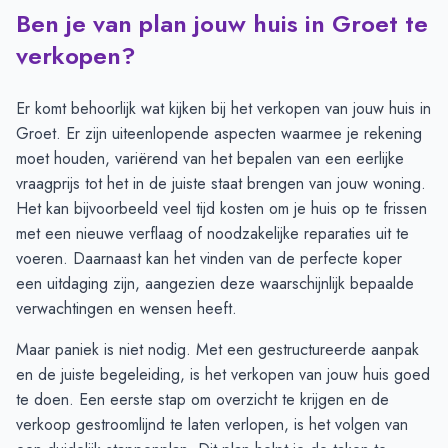
Ben je van plan jouw huis in Groet te
Transacties en aanmeldingen per maand -
Groet
Maand
Transacties
Aanmeldingen
verkopen?
Juli
4
3
Augustus
1
1
Er komt behoorlijk wat kijken bij het verkopen van jouw huis in
September
-
-
Groet. Er zijn uiteenlopende aspecten waarmee je rekening
Oktober
1
1
moet houden, variërend van het bepalen van een eerlijke
November
2
1
vraagprijs tot het in de juiste staat brengen van jouw woning.
December
2
3
Het kan bijvoorbeeld veel tijd kosten om je huis op te frissen
Januari
1
3
met een nieuwe verflaag of noodzakelijke reparaties uit te
Februari
2
3
voeren. Daarnaast kan het vinden van de perfecte koper
Maart
3
3
een uitdaging zijn, aangezien deze waarschijnlijk bepaalde
April
4
4
verwachtingen en wensen heeft.
Mei
3
6
Maar paniek is niet nodig. Met een gestructureerde aanpak
Juni
3
6
en de juiste begeleiding, is het verkopen van jouw huis goed
te doen. Een eerste stap om overzicht te krijgen en de
verkoop gestroomlijnd te laten verlopen, is het volgen van