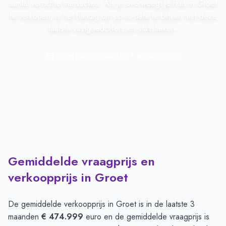
aantal verrichte transacties. Als je overweegt je huis in Groet
te verkopen, is het handig om up-to-date te blijven met deze
laatste vastgoedcijfers en statistieken.
Laatst geactualiseerd op:
1 augustus 2026
Gemiddelde vraagprijs en
verkoopprijs in Groet
De gemiddelde verkoopprijs in
Groet
is in de laatste 3
maanden
€ 474.999
euro en de gemiddelde vraagprijs is