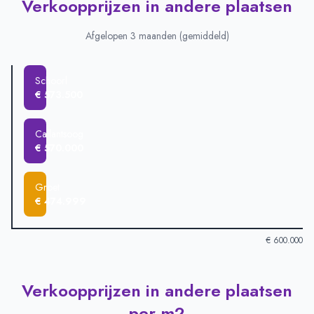
Verkoopprijzen in andere plaatsen
Afgelopen 3 maanden (gemiddeld)
Schoorl
€ 573.500
Callantsoog
€ 570.000
Groet
€ 474.999
€ 600.000
Verkoopprijzen in andere plaatsen
Verkoopprijzen in andere plaatsen
-
Afgelopen 3 maanden (gem
Plaats
Gemiddelde verkoopprijs
per m2