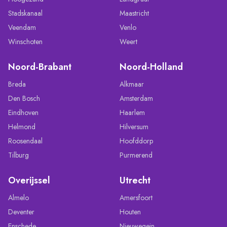
Stadskanaal
Maastricht
Veendam
Venlo
Winschoten
Weert
Noord-Brabant
Noord-Holland
Breda
Alkmaar
Den Bosch
Amsterdam
Eindhoven
Haarlem
Helmond
Hilversum
Roosendaal
Hoofddorp
Tilburg
Purmerend
Overijssel
Utrecht
Almelo
Amersfoort
Deventer
Houten
Enschede
Nieuwegein