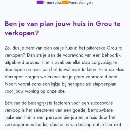
Transacties
Aanmeldingen
Ben je van plan jouw huis in Grou te
Transacties en aanmeldingen per maand -
Grou
Maand
Transacties
Aanmeldingen
verkopen?
Juli
19
33
Augustus
20
22
Zo, dus je bent van plan om je huis in het pittoreske Grou te
September
16
19
verkopen? Dan sta je aan de vooravond van een behoorlijk
Oktober
15
14
uitgebreid proces. Het is zaak om elke stap zorgvuldig te
November
17
14
doorlopen en niets aan het toeval over te laten. Hier op Huis
December
12
13
Verkopen zorgen we ervoor dat je goed voorbereid bent.
Januari
11
16
Neem vooral eens een kijkje bij het speciale
stappenplan
Februari
12
17
voor jouw woning
op onze site.
Maart
17
20
Eén van de belangrijkste factoren voor een succesvolle
April
15
20
verkoop is het selecteren van een goede, betrouwbare
Mei
14
24
makelaar. Het is een persoon die jou en je huis door het
Juni
14
30
verkoopproces loodst, dus het is van belang dat je hier niet