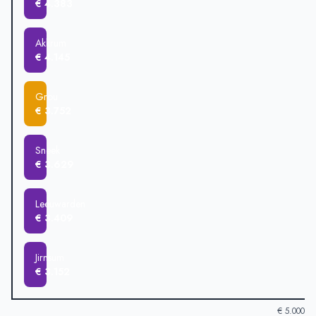
€ 4.383
Akkrum
€ 325.454
Akkrum
€ 4.145
Grou
€ 3.752
Sneek
€ 3.629
Leeuwarden
€ 3.409
Jirnsum
€ 3.152
€ 5.000