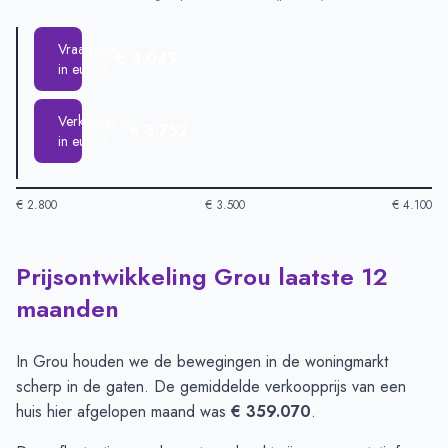
Vraagprijs
€ 4.049
in euro's
Verkoopprijs
€ 3.752
in euro's
€ 2.800
€ 3.500
€ 4.100
Prijsontwikkeling Grou laatste 12
Huizenprijzen in Grou per m2
-
Afgelopen 3 maanden (per m2)
Type
Bedrag
maanden
Vraagprijs in euro's
€ 4.049
Verkoopprijs in euro's
€ 3.752
In Grou houden we de bewegingen in de woningmarkt
scherp in de gaten. De gemiddelde verkoopprijs van een
huis hier afgelopen maand was
€ 359.070
.