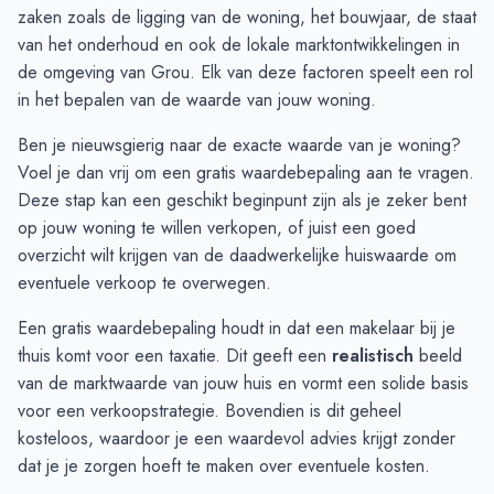
September
€ 386.050
€ 307.148
zaken zoals de ligging van de woning, het bouwjaar, de staat
Oktober
€ 376.496
€ 351.467
van het onderhoud en ook de lokale marktontwikkelingen in
November
€ 385.317
€ 350.706
de omgeving van Grou. Elk van deze factoren speelt een rol
December
€ 378.115
€ 398.186
in het bepalen van de waarde van jouw woning.
Januari
€ 312.125
€ 345.525
Ben je nieuwsgierig naar de exacte waarde van je woning?
Februari
€ 376.941
€ 336.573
Voel je dan vrij om een
gratis waardebepaling aan te vragen
.
Maart
€ 418.150
€ 364.010
Deze stap kan een geschikt beginpunt zijn als je zeker bent
April
€ 498.450
€ 387.894
op jouw woning te willen verkopen, of juist een goed
Mei
€ 440.291
€ 397.212
overzicht wilt krijgen van de daadwerkelijke huiswaarde om
Juni
€ 399.660
€ 359.070
eventuele verkoop te overwegen.
Een gratis waardebepaling houdt in dat een makelaar bij je
thuis komt voor een taxatie. Dit geeft een
realistisch
beeld
van de marktwaarde van jouw huis en vormt een solide basis
voor een verkoopstrategie. Bovendien is dit geheel
kosteloos, waardoor je een waardevol advies krijgt zonder
dat je je zorgen hoeft te maken over eventuele kosten.