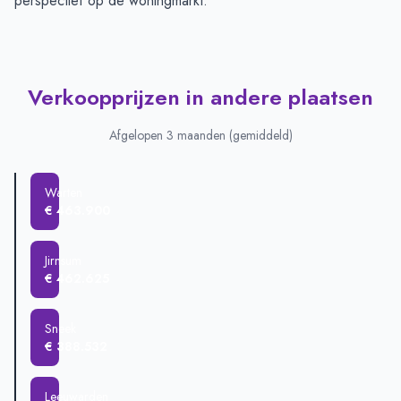
perspectief op de woningmarkt.
Verkoopprijzen in andere plaatsen
Afgelopen 3 maanden (gemiddeld)
Warten
€ 463.900
Jirnsum
€ 462.625
Sneek
€ 388.532
Leeuwarden