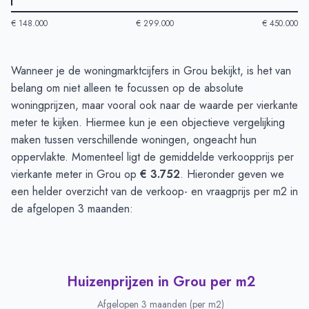
€ 148.000
€ 299.000
€ 450.000
Huizenprijzen in Grou
-
Afgelopen 3 maanden
Wanneer je de woningmarktcijfers in Grou bekijkt, is het van
Type
Bedrag
belang om niet alleen te focussen op de absolute
Vraagprijs in euro's
€ 399.660
woningprijzen, maar vooral ook naar de waarde per vierkante
Verkoopprijs in euro's
meter te kijken. Hiermee kun je een objectieve vergelijking
€ 359.070
maken tussen verschillende woningen, ongeacht hun
oppervlakte. Momenteel ligt de gemiddelde verkoopprijs per
vierkante meter in Grou op
€ 3.752
. Hieronder geven we
een helder overzicht van de verkoop- en vraagprijs per m2 in
de afgelopen 3 maanden:
Huizenprijzen in Grou per m2
Afgelopen 3 maanden (per m2)