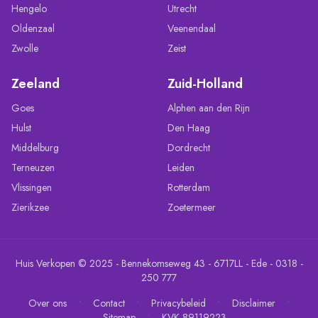
Hengelo
Utrecht
Oldenzaal
Veenendaal
Zwolle
Zeist
Zeeland
Zuid-Holland
Goes
Alphen aan den Rijn
Hulst
Den Haag
Middelburg
Dordrecht
Terneuzen
Leiden
Vlissingen
Rotterdam
Zierikzee
Zoetermeer
Huis Verkopen © 2025 - Bennekomseweg 43 - 6717LL - Ede - 0318 -
250 777
•
•
•
•
Over ons
Contact
Privacybeleid
Disclaimer
•
Sitemap
KVK 89119223