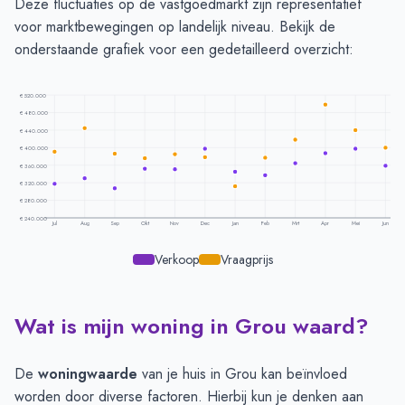
Deze fluctuaties op de vastgoedmarkt zijn representatief
voor marktbewegingen op landelijk niveau. Bekijk de
onderstaande grafiek voor een gedetailleerd overzicht:
€ 520.000
€ 480.000
€ 440.000
€ 400.000
€ 360.000
€ 320.000
€ 280.000
€ 240.000
Jul
Aug
Sep
Okt
Nov
Dec
Jan
Feb
Mrt
Apr
Mei
Jun
Verkoop
Vraagprijs
Wat is mijn woning in Grou waard?
Prijsontwikkeling per maand -
Grou
Maand
Vraagprijs
Verkoopprijs
Juli
€ 390.589
€ 317.845
De
woningwaarde
van je huis in Grou kan beïnvloed
Augustus
€ 444.043
€ 330.103
worden door diverse factoren. Hierbij kun je denken aan