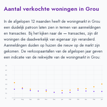
Aantal verkochte woningen in Grou
In de afgelopen 12 maanden heeft de woningmarkt in Grou
een duidelijk patroon laten zien in termen van aanmeldingen
en transacties. Bij het kijken naar de
—
transacties, zijn dit
woningen die daadwerkelijk van eigenaar zijn veranderd.
Aanmeldingen duiden op huizen die nieuw op de markt zijn
gekomen. De verkoopaantallen van de afgelopen jaar geven
een indicatie van de reikwijdte van de woningmarkt in Grou:
70
60
50
40
30
20
10
0
Jul
Aug
Sep
Okt
Nov
Dec
Jan
Feb
Mrt
Apr
Mei
Jun