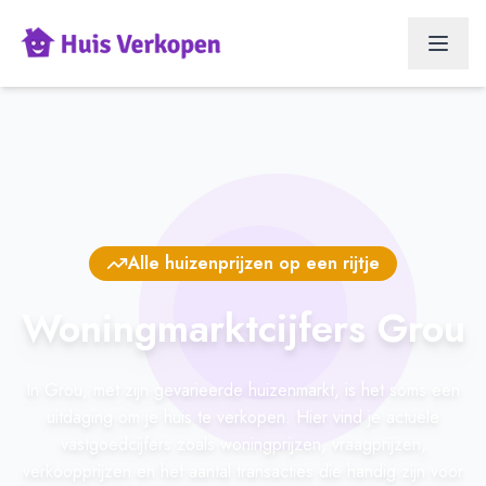
Alle huizenprijzen op een rijtje
Woningmarktcijfers Grou
In Grou, met zijn gevarieerde huizenmarkt, is het soms een
uitdaging om je huis te verkopen. Hier vind je actuele
vastgoedcijfers zoals woningprijzen, vraagprijzen,
verkoopprijzen en het aantal transacties die handig zijn voor