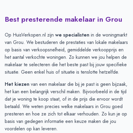
Best presterende makelaar in Grou
Verkoopprijzen in andere plaatsen per m2
-
Afgelopen 3 maand
Plaats
Gemiddelde verkoopprijs
Warten
€ 4.383
Op HuisVerkopen.nl zijn
we specialisten
in de woningmarkt
Akkrum
€ 4.145
van Grou. We bestuderen de prestaties van lokale makelaars
Grou
€ 3.752
op basis van verkoopsnelheid, gemiddelde verkoopprijs en
Sneek
€ 3.629
het aantal verkochte woningen. Zo kunnen we jou helpen de
Leeuwarden
€ 3.409
makelaar te selecteren die het beste past bij jouw specifieke
Jirnsum
€ 3.152
situatie. Geen enkel huis of situatie is tenslotte hetzelfde.
Het kiezen
van een makelaar die bij je past is geen bijzaak,
het kan een belangrijk verschil maken. Bijvoorbeeld in de tijd
dat je woning te koop staat, of in de prijs die ervoor wordt
betaald. We weten precies welke makelaars in Grou goed
presteren en hoe ze zich tot elkaar verhouden. Zo kun je op
basis van gedegen informatie een keuze maken die jou
voordelen op kan leveren.