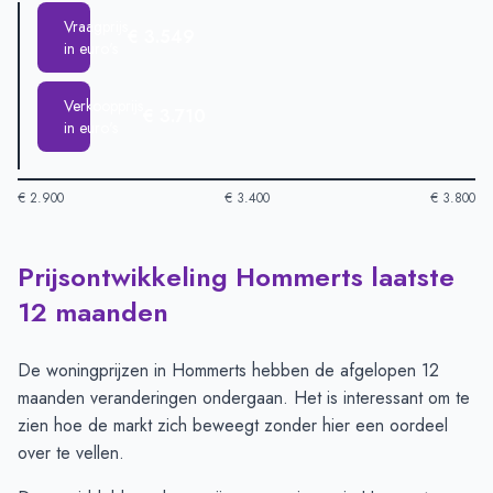
Vraagprijs
€ 3.549
in euro's
Verkoopprijs
€ 3.710
in euro's
€ 2.900
€ 3.400
€ 3.800
Prijsontwikkeling Hommerts laatste
Huizenprijzen in Hommerts per m2
-
Afgelopen 3 maanden (pe
Type
Bedrag
12 maanden
Vraagprijs in euro's
€ 3.549
Verkoopprijs in euro's
€ 3.710
De woningprijzen in Hommerts hebben de afgelopen 12
maanden veranderingen ondergaan. Het is interessant om te
zien hoe de markt zich beweegt zonder hier een oordeel
over te vellen.