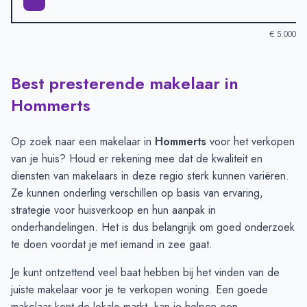
€ 5.000
Best presterende makelaar in
Verkoopprijzen in andere plaatsen per m2
-
Afgelopen 3 maand
Plaats
Gemiddelde verkoopprijs
Hommerts
Heeg
€ 4.551
Gaastmeer
€ 4.064
Op zoek naar een makelaar in
Hommerts
voor het verkopen
Woudsend
€ 3.768
van je huis? Houd er rekening mee dat de kwaliteit en
Hommerts
€ 3.710
diensten van makelaars in deze regio sterk kunnen variëren.
Sneek
€ 3.629
Ze kunnen onderling verschillen op basis van ervaring,
Jutrijp
€ 3.035
strategie voor huisverkoop en hun aanpak in
onderhandelingen. Het is dus belangrijk om goed onderzoek
te doen voordat je met iemand in zee gaat.
Je kunt ontzettend veel baat hebben bij het vinden van de
juiste makelaar voor je te verkopen woning. Een goede
makelaar kent de lokale markt, kan je helpen een