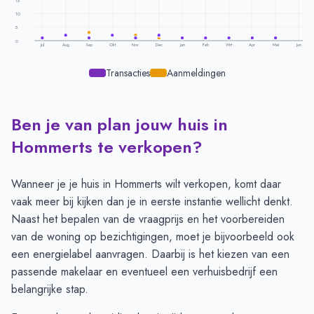
15
10
5
0
Jul
Aug
Sep
Okt
Nov
Dec
Jan
Feb
Mrt
Apr
Mei
Jun
Transacties
Aanmeldingen
Ben je van plan jouw huis in
Transacties en aanmeldingen per maand -
Hommerts
Maand
Transacties
Aanmeldingen
Hommerts te verkopen?
Juli
1
1
Augustus
2
2
Wanneer je je huis in Hommerts wilt verkopen, komt daar
September
1
3
vaak meer bij kijken dan je in eerste instantie wellicht denkt.
Oktober
2
2
Naast het bepalen van de vraagprijs en het voorbereiden
November
1
2
van de woning op bezichtigingen, moet je bijvoorbeeld ook
December
2
1
een energielabel aanvragen. Daarbij is het kiezen van een
Januari
1
1
passende makelaar en eventueel een verhuisbedrijf een
Februari
1
-
belangrijke stap.
Maart
1
-