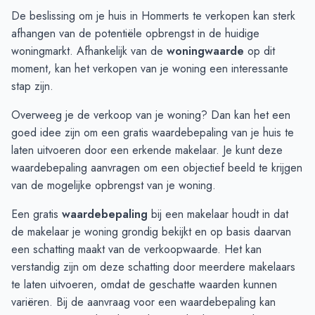
Augustus
€ 477.000
€ 253.750
De beslissing om je huis in Hommerts te verkopen kan sterk
September
€ 374.500
€ 225.000
afhangen van de potentiële opbrengst in de huidige
Oktober
€ 197.250
€ 213.140
woningmarkt. Afhankelijk van de
woningwaarde
op dit
November
€ 222.250
€ 201.280
moment, kan het verkopen van je woning een interessante
December
€ 275.000
€ 241.140
stap zijn.
Januari
€ 275.000
€ 281.000
Overweeg je de verkoop van je woning? Dan kan het een
Februari
-
€ 281.000
goed idee zijn om een gratis waardebepaling van je huis te
Maart
-
€ 700.000
laten uitvoeren door een erkende makelaar. Je kunt deze
April
-
€ 700.000
waardebepaling aanvragen
om een objectief beeld te krijgen
Mei
-
€ 700.000
van de mogelijke opbrengst van je woning.
Juni
-
-
Een gratis
waardebepaling
bij een makelaar houdt in dat
de makelaar je woning grondig bekijkt en op basis daarvan
een schatting maakt van de verkoopwaarde. Het kan
verstandig zijn om deze schatting door meerdere makelaars
te laten uitvoeren, omdat de geschatte waarden kunnen
variëren. Bij de aanvraag voor een waardebepaling kan