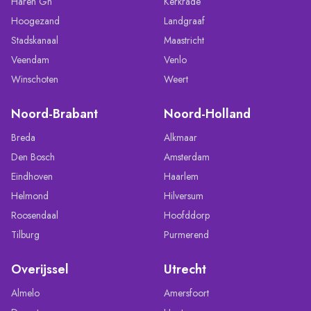
Haren Gn
Kerkrade
Hoogezand
Landgraaf
Stadskanaal
Maastricht
Veendam
Venlo
Winschoten
Weert
Noord-Brabant
Noord-Holland
Breda
Alkmaar
Den Bosch
Amsterdam
Eindhoven
Haarlem
Helmond
Hilversum
Roosendaal
Hoofddorp
Tilburg
Purmerend
Overijssel
Utrecht
Almelo
Amersfoort