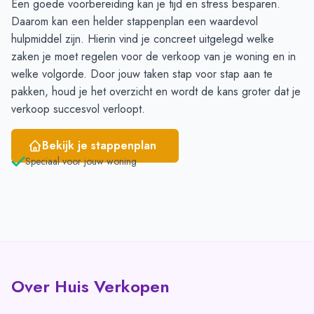
Een goede voorbereiding kan je tijd en stress besparen.
April
1
-
Daarom kan een
helder stappenplan
een waardevol
Mei
1
-
hulpmiddel zijn. Hierin vind je concreet uitgelegd welke
Juni
-
-
zaken je moet regelen voor de verkoop van je woning en in
welke volgorde. Door jouw taken stap voor stap aan te
pakken, houd je het overzicht en wordt de kans groter dat je
verkoop succesvol verloopt.
Bekijk je stappenplan
Speciaal voor jouw woning
Over Huis Verkopen