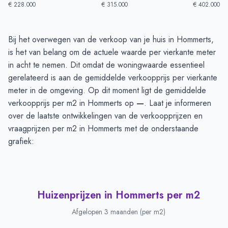
€ 228.000
€ 315.000
€ 402.000
Huizenprijzen in Hommerts
-
Afgelopen 3 maanden
Bij het overwegen van de verkoop van je huis in Hommerts,
Type
Bedrag
is het van belang om de actuele waarde per vierkante meter
Vraagprijs in euro's
€ 349.625
in acht te nemen. Dit omdat de woningwaarde essentieel
Verkoopprijs in euro's
gerelateerd is aan de gemiddelde verkoopprijs per vierkante
€ 351.820
meter in de omgeving. Op dit moment ligt de gemiddelde
verkoopprijs per m2 in Hommerts op
—
. Laat je informeren
over de laatste ontwikkelingen van de verkoopprijzen en
vraagprijzen per m2 in Hommerts met de onderstaande
grafiek:
Huizenprijzen in Hommerts per m2
Afgelopen 3 maanden (per m2)