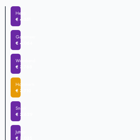
Heeg
€ 425.125
Sneek
€ 388.532
Heeg
Hommerts
€ 351.820
€ 4.551
Gaastmeer
€ 242.500
Gaastmeer
€ 4.064
Woudsend
€ 3.768
Hommerts
€ 3.710
Sneek
€ 3.629
Jutrijp
€ 3.035