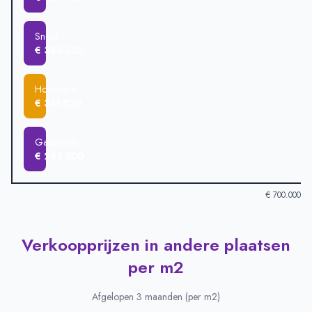
Sneek
€ 388.532
Hommerts
€ 351.820
Gaastmeer
€ 242.500
€ 700.000
Verkoopprijzen in andere plaatsen
Verkoopprijzen in andere plaatsen
-
Afgelopen 3 maanden (gem
Plaats
Gemiddelde verkoopprijs
per m2
Jutrijp
€ 626.012
Woudsend
€ 484.705
Afgelopen 3 maanden (per m2)