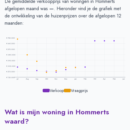
De gemiddelde verkoopprijs van woningen in Hommerts
afgelopen maand was
—
. Hieronder vind je de grafiek met
de ontwikkeling van de huizenprijzen over de afgelopen 12
maanden:
€ 750.000
€ 660.000
€ 570.000
€ 480.000
€ 390.000
€ 300.000
€ 210.000
€ 120.000
Jul
Aug
Sep
Okt
Nov
Dec
Jan
Feb
Mrt
Apr
Mei
Jun
Verkoop
Vraagprijs
Wat is mijn woning in Hommerts
Prijsontwikkeling per maand -
Hommerts
Maand
Vraagprijs
Verkoopprijs
waard?
Juli
€ 729.000
€ 282.500