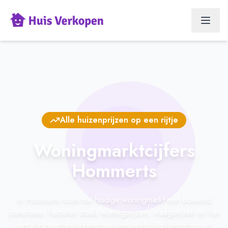
Alle huizenprijzen op een rijtje
Woningmarktcijfers
Hommerts
In Hommerts toont de huidige woningmarkt een boeiend
panorama. Factoren zoals woningprijzen, vraagprijzen en het
aantal transacties tekenen er een veelzijdig landschap uit.