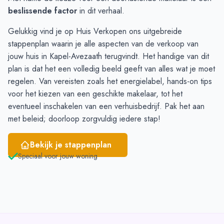
Februari
-
1
beslissende factor
in dit verhaal.
Maart
-
-
Gelukkig vind je op Huis Verkopen ons uitgebreide
April
-
-
stappenplan
waarin je alle aspecten van de verkoop van
Mei
-
-
jouw huis in Kapel-Avezaath terugvindt. Het handige van dit
Juni
-
-
plan is dat het een volledig beeld geeft van alles wat je moet
regelen. Van vereisten zoals het energielabel, hands-on tips
voor het kiezen van een geschikte makelaar, tot het
eventueel inschakelen van een verhuisbedrijf. Pak het aan
met beleid; doorloop zorgvuldig iedere stap!
Bekijk je stappenplan
Speciaal voor jouw woning