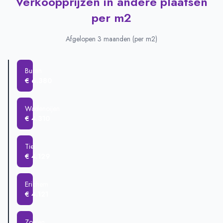
Verkoopprijzen in andere plaatsen
Plaats
Gemiddelde verkoopprijs
per m2
Zoelen
€ 658.000
Buren
€ 609.625
Afgelopen 3 maanden (per m2)
Maurik
€ 462.468
Tiel
€ 434.222
Buren
Wadenoijen
€ 423.167
€ 6.380
Erichem
€ 391.504
Wadenoijen
€ 4.310
Tiel
€ 4.129
Erichem
€ 4.121
Zoelen