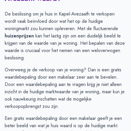
Juli
-
-
Augustus
-
-
De beslissing om je huis in Kapel-Avezaath te verkopen
September
-
-
wordt vaak beïnvloed door wat het op de huidige
Oktober
-
-
woningmarkt zou kunnen opleveren. Met de fluctuerende
November
-
-
huizenprijzen
kan het lastig zijn om een duidelijk beeld te
December
€ 575.000
-
krijgen van de waarde van je woning. Het bepalen van deze
Januari
€ 575.000
-
waarde is cruciaal voor het nemen van een weloverwogen
Februari
€ 575.000
-
beslissing.
Maart
-
-
Overweeg je de verkoop van je woning? Dan is een gratis
April
-
-
waardebepaling door een makelaar zeer aan te bevelen.
Mei
-
-
Door
een waardebepaling aan te vragen
krijg je niet alleen
Juni
-
-
inzicht in de huidige marktwaarde van je woning, maar kun je
ook nauwkeurig inschatten wat de mogelijke
verkoopopbrengst zou zijn.
Een gratis waardebepaling door een makelaar geeft je een
beter beeld van wat je huis waard is op de huidige markt.