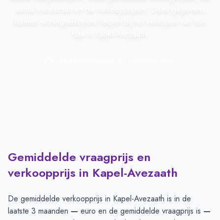
aantal transacties en de verkoopprijzen. Deze gegevens
kunnen woningverkopers helpen bij het verkopen van hun
huis in Kapel-Avezaath.
Laatst geactualiseerd op:
1 augustus 2026
Gemiddelde vraagprijs en
verkoopprijs in Kapel-Avezaath
De gemiddelde verkoopprijs in
Kapel-Avezaath
is in de
laatste 3 maanden
—
euro en de gemiddelde vraagprijs is
—