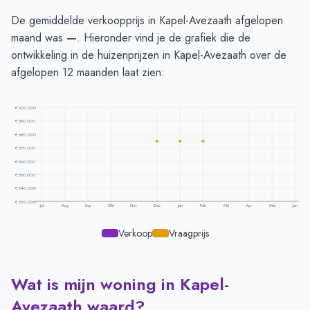
De gemiddelde verkoopprijs in Kapel-Avezaath afgelopen
maand was
—
. Hieronder vind je de grafiek die de
ontwikkeling in de huizenprijzen in Kapel-Avezaath over de
afgelopen 12 maanden laat zien:
€ 600.000
€ 590.000
€ 580.000
€ 570.000
€ 560.000
€ 550.000
€ 540.000
€ 530.000
Jul
Aug
Sep
Okt
Nov
Dec
Jan
Feb
Mrt
Apr
Mei
Jun
Verkoop
Vraagprijs
Wat is mijn woning in Kapel-
Prijsontwikkeling per maand -
Kapel Avezaath
Maand
Vraagprijs
Verkoopprijs
Avezaath waard?