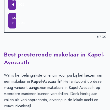
€ 4.102
Maurik
€ 3.795
€ 7.000
Best presterende makelaar in Kapel-
Verkoopprijzen in andere plaatsen per m2
-
Afgelopen 3 maand
Plaats
Gemiddelde verkoopprijs
Avezaath
Buren
€ 6.380
Wadenoijen
€ 4.310
Wat is het belangrijkste criterium voor jou bij het kiezen van
Tiel
€ 4.129
een makelaar in
Kapel-Avezaath
? Het antwoord op deze
Erichem
€ 4.121
vraag varieert, aangezien makelaars in Kapel-Avezaath op
Zoelen
€ 4.102
meerdere manieren kunnen verschillen. Denk hierbij aan
Maurik
€ 3.795
zaken als verkooprecords, ervaring in de lokale markt en
communicatiestijl.