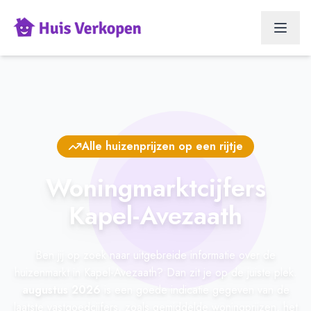
Alle huizenprijzen op een rijtje
Woningmarktcijfers
Kapel-Avezaath
Ben jij op zoek naar uitgebreide informatie over de
huizenmarkt in Kapel-Avezaath? Dan zit je op de juiste plek.
augustus 2026
is een goede indicatie gegeven van de
laatste vastgoedcijfers, zoals gemiddelde woningprijzen, het