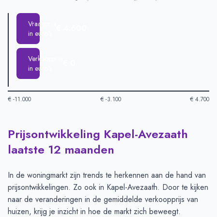
Vraagprijs
€ 4.600
in euro's
Verkoopprijs
€ 0
in euro's
€ -11.000
€ -3.100
€ 4.700
Prijsontwikkeling Kapel-Avezaath
Huizenprijzen in Kapel Avezaath per m2
-
Afgelopen 3 maanden
Type
Bed
laatste 12 maanden
Vraagprijs in euro's
€ 4.600
Verkoopprijs in euro's
€ 0
In de woningmarkt zijn trends te herkennen aan de hand van
prijsontwikkelingen. Zo ook in Kapel-Avezaath. Door te kijken
naar de veranderingen in de gemiddelde verkoopprijs van
huizen, krijg je inzicht in hoe de markt zich beweegt.