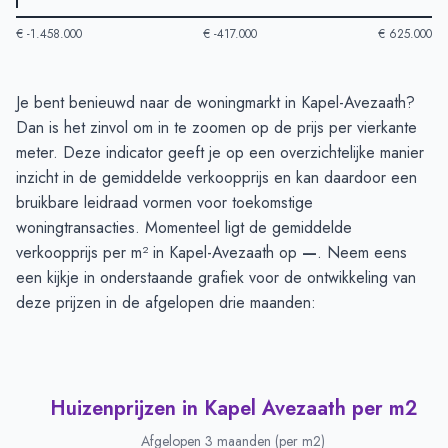
€ -1.458.000
€ -417.000
€ 625.000
Huizenprijzen in Kapel Avezaath
-
Afgelopen 3 maanden
Je bent benieuwd naar de woningmarkt in Kapel-Avezaath?
Type
Bedrag
Dan is het zinvol om in te zoomen op de prijs per vierkante
Vraagprijs in euro's
€ 575.000
meter. Deze indicator geeft je op een overzichtelijke manier
Verkoopprijs in euro's
inzicht in de gemiddelde verkoopprijs en kan daardoor een
€ 0
bruikbare leidraad vormen voor toekomstige
woningtransacties. Momenteel ligt de gemiddelde
verkoopprijs per m² in Kapel-Avezaath op
—
. Neem eens
een kijkje in onderstaande grafiek voor de ontwikkeling van
deze prijzen in de afgelopen drie maanden:
Huizenprijzen in Kapel Avezaath per m2
Afgelopen 3 maanden (per m2)