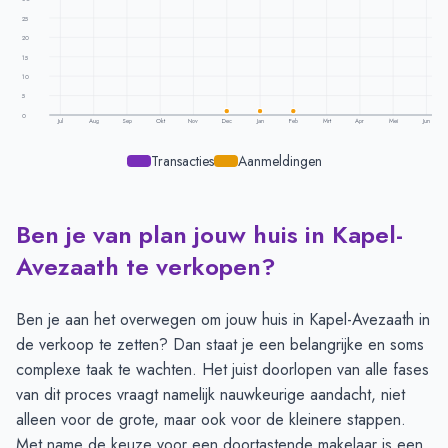
25
20
15
10
5
0
Jul
Aug
Sep
Okt
Nov
Dec
Jan
Feb
Mrt
Apr
Mei
Jun
Transacties
Aanmeldingen
Ben je van plan jouw huis in Kapel-
Transacties en aanmeldingen per maand -
Kapel Avezaath
Maand
Transacties
Aanmeldingen
Avezaath te verkopen?
Juli
-
-
Augustus
-
-
Ben je aan het overwegen om jouw huis in Kapel-Avezaath in
September
-
-
de verkoop te zetten? Dan staat je een belangrijke en soms
Oktober
-
-
complexe taak te wachten. Het juist doorlopen van alle fases
November
-
-
van dit proces vraagt namelijk nauwkeurige aandacht, niet
December
-
1
alleen voor de grote, maar ook voor de kleinere stappen.
Januari
-
1
Met name de keuze voor een doortastende makelaar is een