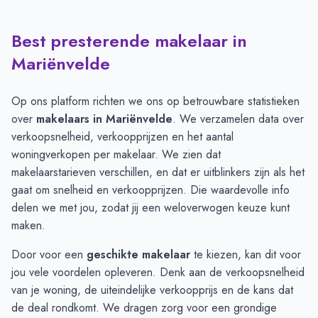
Best presterende makelaar in
Verkoopprijzen in andere plaatsen per m2
-
Afgelopen 3 maand
Plaats
Gemiddelde verkoopprij
Mariënvelde
Ruurlo
€ 3.893
Harreveld
€ 3.888
Op ons platform richten we ons op betrouwbare statistieken
Lichtenvoorde
€ 3.826
over
makelaars in Mariënvelde
. We verzamelen data over
Mariënvelde
€ 3.824
verkoopsnelheid, verkoopprijzen en het aantal
Zieuwent
€ 3.585
woningverkopen per makelaar. We zien dat
Vragender
€ 3.549
makelaarstarieven verschillen, en dat er uitblinkers zijn als het
Beltrum
€ 3.306
gaat om snelheid en verkoopprijzen. Die waardevolle info
delen we met jou, zodat jij een weloverwogen keuze kunt
maken.
Door voor een
geschikte makelaar
te kiezen, kan dit voor
jou vele voordelen opleveren. Denk aan de verkoopsnelheid
van je woning, de uiteindelijke verkoopprijs en de kans dat
de deal rondkomt. We dragen zorg voor een grondige