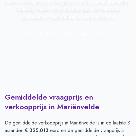
laatste verkoopprijzen, vraagprijzen en het aantal transacties.
Gelukkig helpen we je bij deze taak met relevante
statistieken en gedetailleerde vastgoedcijfers.
Laatst geactualiseerd op:
1 augustus 2026
Gemiddelde vraagprijs en
verkoopprijs in Mariënvelde
De gemiddelde verkoopprijs in
Mariënvelde
is in de laatste 3
maanden
€ 325.013
euro en de gemiddelde vraagprijs is