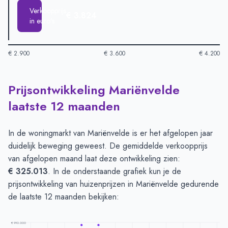
Verkoopprijs
€ 3.824
in euro's
€ 2.900
€ 3.600
€ 4.200
Prijsontwikkeling Mariënvelde
Huizenprijzen in Marienvelde per m2
-
Afgelopen 3 maanden (
Type
Bedra
laatste 12 maanden
Vraagprijs in euro's
€ 4.098
Verkoopprijs in euro's
€ 3.824
In de woningmarkt van Mariënvelde is er het afgelopen jaar
duidelijk beweging geweest. De gemiddelde verkoopprijs
van afgelopen maand laat deze ontwikkeling zien:
€ 325.013
. In de onderstaande grafiek kun je de
prijsontwikkeling van huizenprijzen in Mariënvelde gedurende
de laatste 12 maanden bekijken:
€ 990.000