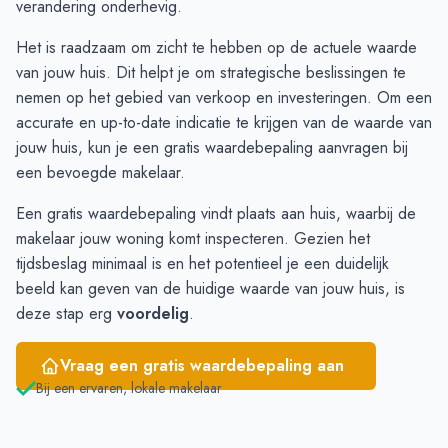
verandering onderhevig.
Februari
€ 527.000
€ 418.132
Het is raadzaam om zicht te hebben op de actuele waarde
Maart
€ 695.000
€ 695.000
van jouw huis. Dit helpt je om strategische beslissingen te
April
€ 347.000
€ 510.006
nemen op het gebied van verkoop en investeringen. Om een
Mei
€ 427.000
€ 510.006
accurate en up-to-date indicatie te krijgen van de waarde van
Juni
€ 446.600
€ 325.013
jouw huis, kun je een
gratis waardebepaling
aanvragen bij
een bevoegde makelaar.
Een gratis waardebepaling vindt plaats aan huis, waarbij de
makelaar jouw woning komt inspecteren. Gezien het
tijdsbeslag minimaal is en het potentieel je een duidelijk
beeld kan geven van de huidige waarde van jouw huis, is
deze stap erg
voordelig
.
Vraag een gratis waardebepaling aan
Bij een ervaren, lokale makelaar