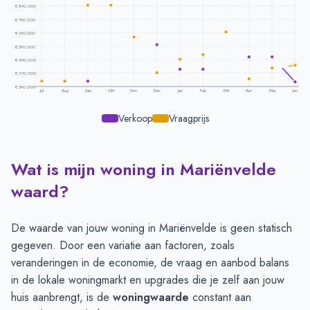
€ 890.000
€ 790.000
€ 690.000
€ 590.000
€ 490.000
€ 390.000
€ 290.000
Jul
Aug
Sep
Okt
Nov
Dec
Jan
Feb
Mrt
Apr
Mei
Jun
Verkoop
Vraagprijs
Wat is mijn woning in Mariënvelde
Prijsontwikkeling per maand -
Marienvelde
Maand
Vraagprijs
Verkoopprijs
waard?
Juli
€ 329.000
€ 329.000
Augustus
€ 329.000
€ 329.000
De waarde van jouw woning in Mariënvelde is geen statisch
September
€ 895.000
€ 329.000
gegeven. Door een variatie aan factoren, zoals
Oktober
€ 895.000
€ 965.000
veranderingen in de economie, de vraag en aanbod balans
November
€ 660.000
€ 965.000
in de lokale woningmarkt en upgrades die je zelf aan jouw
December
€ 392.000
€ 600.421
huis aanbrengt, is de
woningwaarde
constant aan
Januari
€ 493.000
€ 418.132