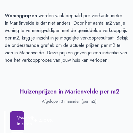
Huizenprijzen in Marienvelde
-
Afgelopen 3 maanden
Woningprijzen
worden vaak bepaald per vierkante meter.
Type
Bedrag
In Mariënvelde is dat niet anders. Door het aantal m2 van je
Vraagprijs in euro's
€ 446.600
woning te vermenigvuldigen met de gemiddelde verkoopprijs
Verkoopprijs in euro's
per m2, krijg je inzicht in je mogelijke verkoopresultaat. Bekijk
€ 325.013
de onderstaande grafiek om de actuele prijzen per m2 te
zien in Mariënvelde. Deze prijzen geven je een indicatie van
hoe het verkoopproces van jouw huis kan verlopen:
Huizenprijzen in Marienvelde per m2
Afgelopen 3 maanden (per m2)
Vraagprijs
€ 4.098
in euro's