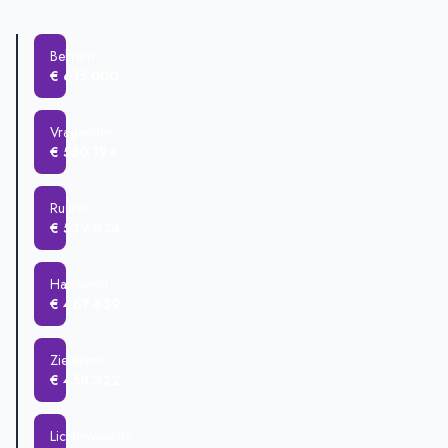
Beltrum
€ 615.000
Vragender
€ 550.194
Ruurlo
€ 539.834
Harreveld
€ 467.839
Zieuwent
€ 458.322
Lichtenvoorde