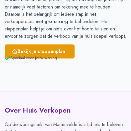
April
2
2
er namelijk veel factoren om rekening mee te houden.
Mei
3
4
Daarom is het belangrijk om iedere stap in het
Juni
2
5
verkoopproces met
grote zorg
te behandelen. Het
stappenplan helpt je om niets over het hoofd te zien en
ervoor te zorgen dat de verkoop van je huis soepel verloopt.
Bekijk je stappenplan
Speciaal voor jouw woning
Over Huis Verkopen
Op de woningmarkt van Mariënvelde is altijd iets te beleven.