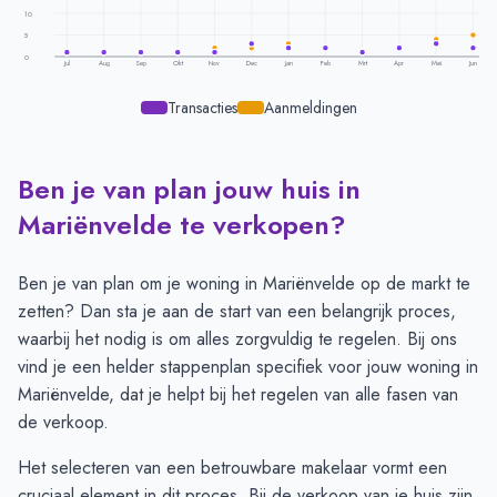
10
5
0
Jul
Aug
Sep
Okt
Nov
Dec
Jan
Feb
Mrt
Apr
Mei
Jun
Transacties
Aanmeldingen
Ben je van plan jouw huis in
Transacties en aanmeldingen per maand -
Marienvelde
Maand
Transacties
Aanmeldingen
Mariënvelde te verkopen?
Juli
1
1
Augustus
1
1
Ben je van plan om je woning in Mariënvelde op de markt te
September
1
1
zetten? Dan sta je aan de start van een belangrijk proces,
Oktober
1
1
waarbij het nodig is om alles zorgvuldig te regelen. Bij ons
November
1
2
vind je een helder
stappenplan
specifiek voor jouw woning in
December
3
2
Mariënvelde, dat je helpt bij het regelen van alle fasen van
Januari
2
3
de verkoop.
Februari
2
2
Het selecteren van een betrouwbare makelaar vormt een
Maart
1
1
cruciaal element in dit proces. Bij de verkoop van je huis zijn