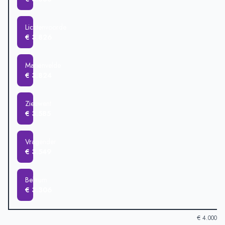
Lichtenvoorde
€ 3.826
Mariënvelde
€ 3.824
Zieuwent
€ 3.585
Vragender
€ 3.549
Beltrum
€ 3.306
€ 4.000