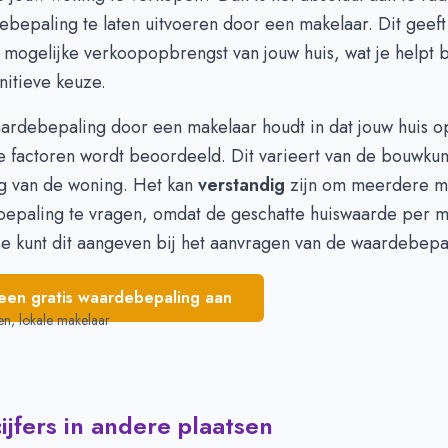
613.212
€ 541.256
ebepaling
te laten uitvoeren door een makelaar. Dit geeft
632.000
€ 572.117
e mogelijke verkoopopbrengst van jouw huis, wat je helpt 
562.678
€ 561.363
nitieve keuze.
617.000
€ 522.105
575.366
€ 548.435
aardebepaling door een makelaar houdt in dat jouw huis o
609.878
€ 561.343
e factoren wordt beoordeeld. Dit varieert van de bouwkun
ng van de woning. Het kan
verstandig
zijn om meerdere m
epaling te vragen, omdat de geschatte huiswaarde per m
 Je kunt dit aangeven bij het aanvragen van de waardebepa
een gratis waardebepaling aan
en, lokale makelaar
jfers in andere plaatsen