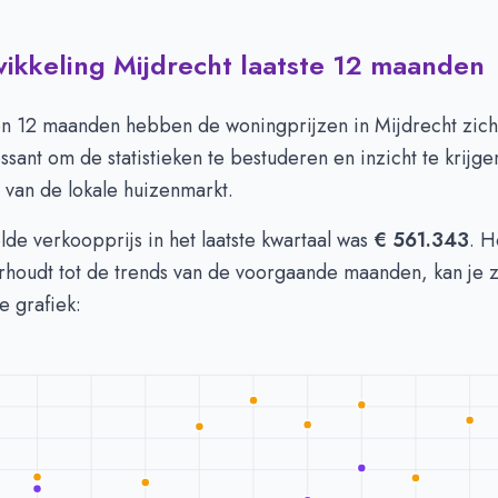
wikkeling Mijdrecht laatste 12 maanden
 in Mijdrecht per m2
-
Afgelopen 3 maanden (per m2)
Type
Bedrag
euro's
€ 5.219
n 12 maanden hebben de woningprijzen in Mijdrecht zich
n euro's
€ 5.108
essant om de statistieken te bestuderen en inzicht te krijge
van de lokale huizenmarkt.
e verkoopprijs in het laatste kwartaal was
€ 561.343
. 
erhoudt tot de trends van de voorgaande maanden, kan je z
e grafiek: