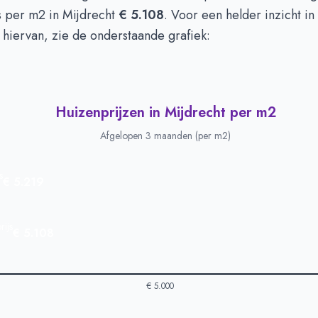
s per m2 in Mijdrecht
€ 5.108
. Voor een helder inzicht in
 hiervan, zie de onderstaande grafiek:
Huizenprijzen in Mijdrecht per m2
Afgelopen 3 maanden (per m2)
s
€ 5.219
ijs
€ 5.108
€ 5.000