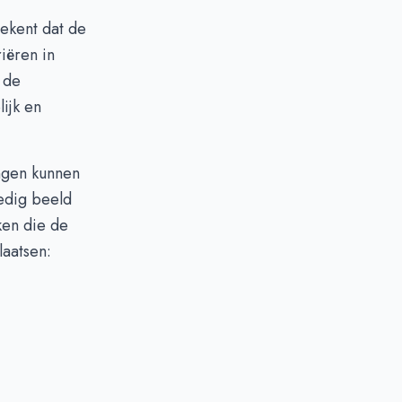
ekent dat de
iëren in
 de
ijk en
ingen kunnen
edig beeld
ken die de
laatsen: