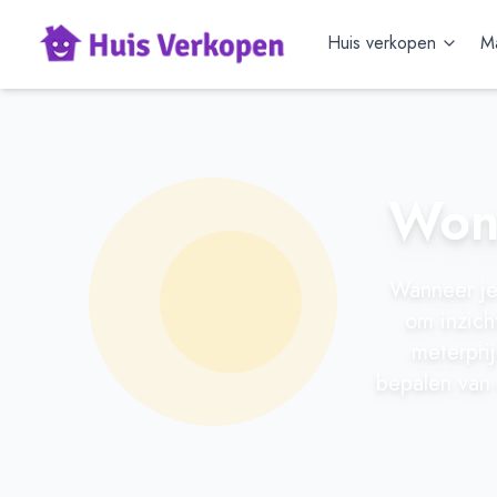
Huis verkopen
Ma
Woni
Wanneer je 
om inzich
meterprij
bepalen van 