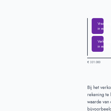
Vraagprij
in euro's
Verkooppr
in euro's
€ 331.000
Huizenprijzen 
Bij het verk
rekening te 
Vraagprijs in 
waarde van d
Verkoopprijs i
bijvoorbeel