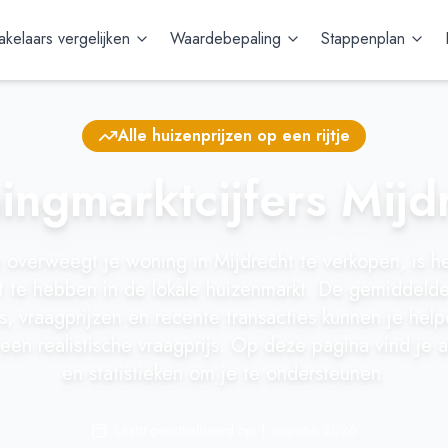
kelaars vergelijken
Waardebepaling
Stappenplan
Alle huizenprijzen op een rijtje
ngmarktcijfers Mijd
overweegt je woning in Mijdrecht te verkopen, is he
t te hebben in de lokale huizenmarkt. De gemiddelde
s, vraagprijzen en recente transacties kunnen je help
een realistische vraagprijs. Op deze pagina vind je ac
en statistieken om je te ondersteunen.
Laatst geactualiseerd op:
1 augustus 2026