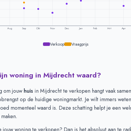
Aug
Sep
Okt
Nov
Dec
Jan
Feb
Mrt
Apr
Verkoop
Vraagprijs
ijn woning in Mijdrecht waard?
ling per maand -
Mijdrecht
aagprijs
Verkoopprijs
617.595
€ 560.570
ng om jouw
huis
in Mijdrecht te verkopen hangt vaak same
563.264
€ 551.819
pbrengst op de huidige woningmarkt. Je wilt immers weten
533.614
€ 513.412
oed momenteel waard is. Deze schatting helpt je een we
558.318
€ 511.191
e maken.
610.943
€ 497.418
635.775
€ 529.578
 jouw woning te verkopen? Dan is het absoluut aan te ra