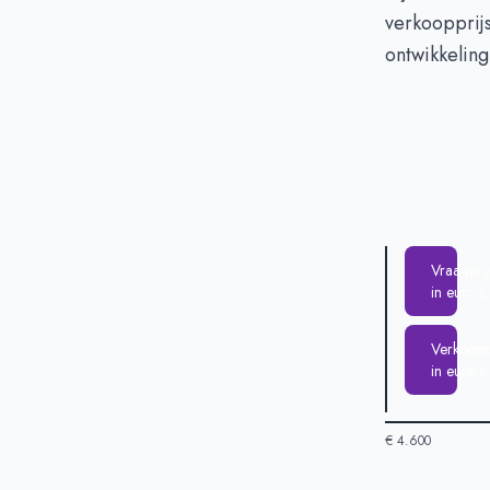
verkoopprij
ontwikkeling
Vraagprij
in euro's
Verkooppr
in euro's
€ 4.600