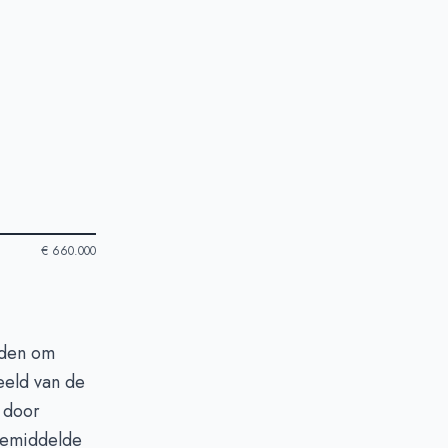
€ 660.000
aden om
eeld van de
s door
gemiddelde