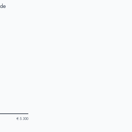
 de
€ 5.300