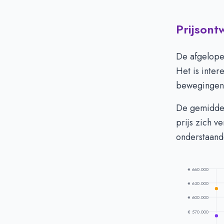
Prijsont
Huizenprijzen
Vraagprijs in 
De afgelope
Verkoopprijs i
Het is inter
bewegingen 
De gemiddeld
prijs zich v
onderstaand
€ 660.000
€ 630.000
€ 600.000
€ 570.000