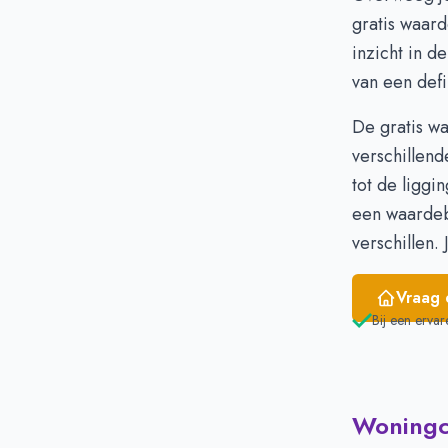
Januari
€ 
gratis
waard
Februari
€ 
inzicht in d
Maart
€ 
van een defi
April
€ 
Mei
€ 
De gratis w
Juni
€ 
verschillend
tot de liggi
een waardeb
verschillen.
Vraag 
Bij een ervar
Woningci