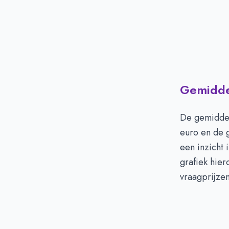
Gemiddel
De gemiddel
euro en de 
een inzicht 
grafiek hie
vraagprijzen