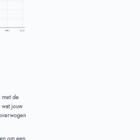
Mei
Jun
n met de
 wat jouw
loverwogen
den om een