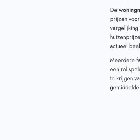
De
woningm
prijzen voor
vergelijking
huizenprijz
actueel beel
Meerdere fac
een rol spel
te krijgen v
gemiddelde v