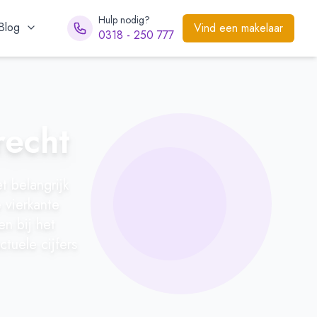
Hulp nodig?
Blog
Vind een makelaar
0318 - 250 777
recht
t belangrijk
 vierkante
en bij het
tuele cijfers