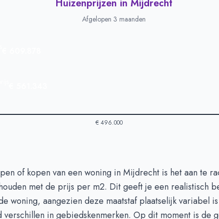
Huizenprijzen in Mijdrecht
Afgelopen 3 maanden
s
€ 609.878
ijs
€ 561.343
€ 496.000
in Mijdrecht
-
Afgelopen 3 maanden
open of kopen van een woning in Mijdrecht is het aan te r
Type
Bedrag
houden met de prijs per m2. Dit geeft je een realistisch b
euro's
€ 609.878
e woning, aangezien deze maatstaf plaatselijk variabel i
n euro's
€ 561.343
d verschillen in gebiedskenmerken. Op dit moment is de 