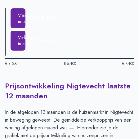
Vraagprijs
€ 6.204
in euro's
Verkoopprijs
€ 7.262
in euro's
€ 3.500
€ 5.400
€ 7.400
Prijsontwikkeling Nigtevecht laatste
Huizenprijzen in Nigtevecht per m2
-
Afgelopen 3 maanden (pe
Type
Bedrag
12 maanden
Vraagprijs in euro's
€ 6.204
Verkoopprijs in euro's
€ 7.262
In de afgelopen 12 maanden is de huizenmarkt in Nigtevecht
in beweging geweest. De gemiddelde verkoopprijs van een
woning afgelopen maand was
—
. Hieronder zie je de
grafiek met de prijsontwikkeling van huizenprijzen in