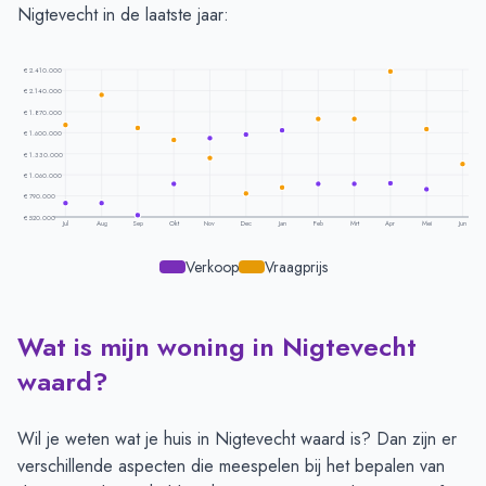
Nigtevecht in de laatste jaar:
€ 2.410.000
€ 2.140.000
€ 1.870.000
€ 1.600.000
€ 1.330.000
€ 1.060.000
€ 790.000
€ 520.000
Jul
Aug
Sep
Okt
Nov
Dec
Jan
Feb
Mrt
Apr
Mei
Jun
Verkoop
Vraagprijs
Wat is mijn woning in Nigtevecht
Prijsontwikkeling per maand -
Nigtevecht
Maand
Vraagprijs
Verkoopprijs
waard?
Juli
€ 1.697.500
€ 700.000
Augustus
€ 2.083.500
€ 700.000
Wil je weten wat je huis in Nigtevecht waard is? Dan zijn er
September
€ 1.659.388
€ 545.022
verschillende aspecten die meespelen bij het bepalen van
Oktober
€ 1.507.416
€ 947.114