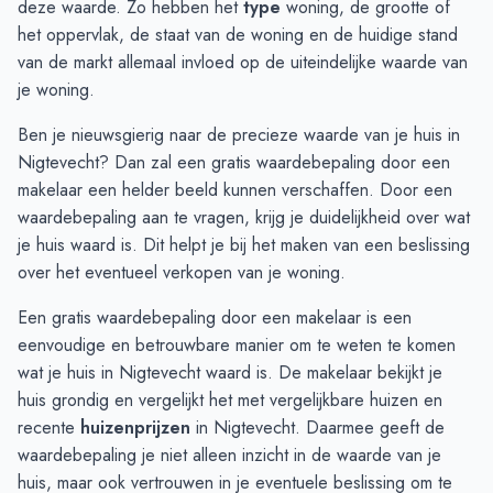
deze waarde. Zo hebben het
type
woning, de grootte of
November
€ 1.272.500
€ 1.531.768
het oppervlak, de staat van de woning en de huidige stand
December
€ 820.000
€ 1.579.967
van de markt allemaal invloed op de uiteindelijke waarde van
Januari
€ 897.000
€ 1.630.879
je woning.
Februari
€ 1.773.750
€ 941.754
Ben je nieuwsgierig naar de precieze waarde van je huis in
Maart
€ 1.773.750
€ 946.200
Nigtevecht? Dan zal een gratis waardebepaling door een
April
€ 2.387.500
€ 952.750
makelaar een helder beeld kunnen verschaffen. Door een
Mei
€ 1.648.750
€ 875.000
waardebepaling
aan te vragen, krijg je duidelijkheid over wat
Juni
€ 1.198.687
-
je huis waard is. Dit helpt je bij het maken van een beslissing
over het eventueel verkopen van je woning.
Een gratis waardebepaling door een makelaar is een
eenvoudige en betrouwbare manier om te weten te komen
wat je huis in Nigtevecht waard is. De makelaar bekijkt je
huis grondig en vergelijkt het met vergelijkbare huizen en
recente
huizenprijzen
in Nigtevecht. Daarmee geeft de
waardebepaling je niet alleen inzicht in de waarde van je
huis, maar ook vertrouwen in je eventuele beslissing om te