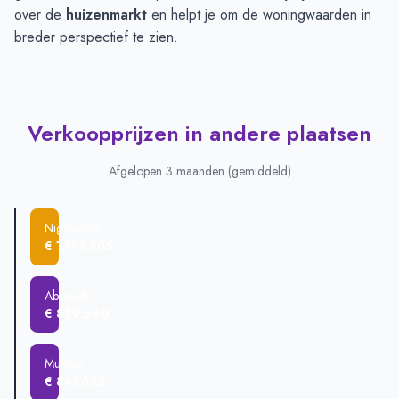
over de
huizenmarkt
en helpt je om de woningwaarden in
breder perspectief te zien.
Verkoopprijzen in andere plaatsen
Afgelopen 3 maanden (gemiddeld)
Nigtevecht
€ 1.197.805
Abcoude
€ 859.660
Muiden
€ 841.625