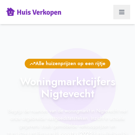
Alle huizenprijzen op een rijtje
Woningmarktcijfers
Nigtevecht
Begrijp de nuances van de woningmarkt in Nigtevecht met
onze uitgebreide vastgoedstatistieken. Inzicht in actuele
gegevens zoals gemiddelde verkoopprijzen en
transactieaantallen vanaf
augustus 2026
kan je helpen bij