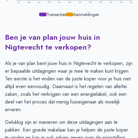
0
Jul
Aug
Sep
Okt
Nov
Dec
Jan
Feb
Mrt
Apr
Mei
Jun
Transacties
Aanmeldingen
Ben je van plan jouw huis in
Transacties en aanmeldingen per maand -
Nigtevecht
Maand
Transacties
Aanmeldingen
Nigtevecht te verkopen?
Juli
2
8
Augustus
2
7
Als je van plan bent jouw huis in Nigtevecht te verkopen, zijn
September
1
9
er bepaalde uitdagingen waar je mee te maken kunt krijgen.
Oktober
3
6
Ten eerste is het vinden van de juiste koper voor je huis niet
November
5
6
altijd even eenvoudig. Daarnaast is het regelen van allerlei
December
5
2
zaken, zoals het verkrijgen van een energielabel, ook een
Januari
4
5
deel van het proces dat menig huiseigenaar als moeilijk
Februari
4
4
ervaren.
Maart
5
4
Gelukkig zijn er manieren om deze uitdagingen aan te
April
4
2
pakken. Een goede makelaar kan je helpen de juiste koper
Mei
2
4
te vinden en kan je ook advies geven over de prijsstelling