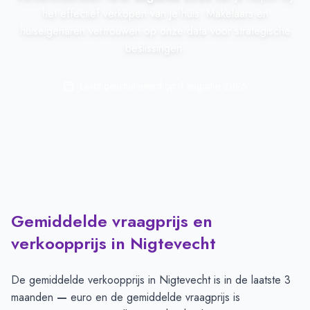
het effectief verkopen van je huis. Makelaars en
huiseigenaren vertrouwen op onze data voor strategische
beslissingen.
Laatst geactualiseerd op:
1 augustus 2026
Gemiddelde vraagprijs en
verkoopprijs in Nigtevecht
De gemiddelde verkoopprijs in
Nigtevecht
is in de laatste 3
maanden
—
euro en de gemiddelde vraagprijs is