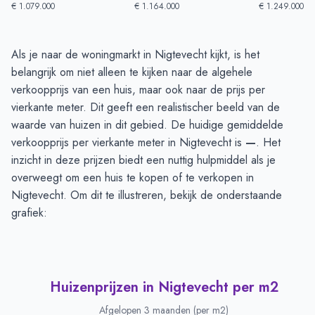
€ 1.079.000
€ 1.164.000
€ 1.249.000
Huizenprijzen in Nigtevecht
-
Afgelopen 3 maanden
Als je naar de woningmarkt in Nigtevecht kijkt, is het
Type
Bedrag
belangrijk om niet alleen te kijken naar de algehele
Vraagprijs in euro's
€ 1.198.687
verkoopprijs van een huis, maar ook naar de prijs per
Verkoopprijs in euro's
vierkante meter. Dit geeft een realistischer beeld van de
€ 1.197.805
waarde van huizen in dit gebied. De huidige gemiddelde
verkoopprijs per vierkante meter in Nigtevecht is
—
. Het
inzicht in deze prijzen biedt een nuttig hulpmiddel als je
overweegt om een huis te kopen of te verkopen in
Nigtevecht. Om dit te illustreren, bekijk de onderstaande
grafiek:
Huizenprijzen in Nigtevecht per m2
Afgelopen 3 maanden (per m2)