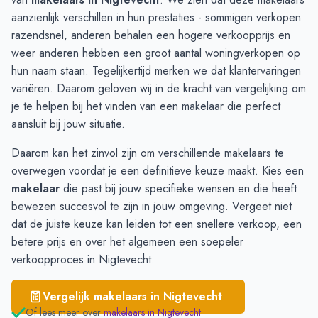
Weesp
€ 6.064
aanzienlijk verschillen in hun prestaties - sommigen verkopen
Breukelen
€ 5.951
razendsnel, anderen behalen een hogere verkoopprijs en
Loenen aan de Vecht
€ 5.372
weer anderen hebben een groot aantal woningverkopen op
Vreeland
€ 5.156
hun naam staan. Tegelijkertijd merken we dat klantervaringen
variëren. Daarom geloven wij in de kracht van vergelijking om
je te helpen bij het vinden van een makelaar die perfect
aansluit bij jouw situatie.
Daarom kan het zinvol zijn om verschillende makelaars te
overwegen voordat je een definitieve keuze maakt. Kies een
makelaar
die past bij jouw specifieke wensen en die heeft
bewezen succesvol te zijn in jouw omgeving. Vergeet niet
dat de juiste keuze kan leiden tot een snellere verkoop, een
betere prijs en over het algemeen een soepeler
verkoopproces in Nigtevecht.
Vergelijk makelaars in
Nigtevecht
Of lees meer over
makelaars in
Nigtevecht