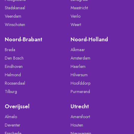
Stadskanaal
Maastricht
Veendam
Venlo
Winschoten
Weert
Noord-Brabant
Noord-Holland
Breda
Alkmaar
Den Bosch
Amsterdam
Eindhoven
Haarlem
Helmond
Hilversum
Roosendaal
Hoofddorp
Tilburg
Purmerend
Overijssel
Utrecht
Almelo
Amersfoort
Deventer
Houten
Enschede
Nieuwegein